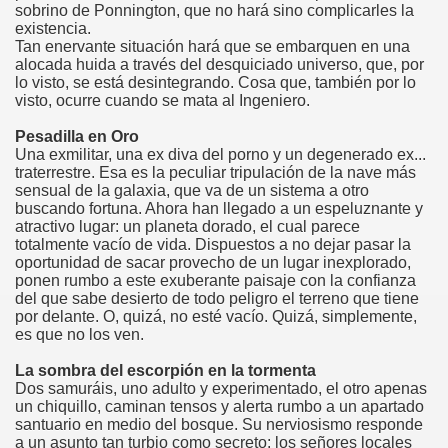
sobrino de Ponnington, que no hará sino complicarles la
existencia.
Tan enervante situación hará que se embarquen en una
alocada huida a través del desquiciado universo, que, por
lo visto, se está desintegrando. Cosa que, también por lo
visto, ocurre cuando se mata al Ingeniero.
Pesadilla en Oro
Una exmilitar, una ex diva del porno y un degenerado ex...
traterrestre. Esa es la peculiar tripulación de la nave más
sensual de la galaxia, que va de un sistema a otro
buscando fortuna. Ahora han llegado a un espeluznante y
atractivo lugar: un planeta dorado, el cual parece
totalmente vacío de vida. Dispuestos a no dejar pasar la
oportunidad de sacar provecho de un lugar inexplorado,
ponen rumbo a este exuberante paisaje con la confianza
del que sabe desierto de todo peligro el terreno que tiene
por delante. O, quizá, no esté vacío. Quizá, simplemente,
es que no los ven.
La sombra del escorpión en la tormenta
Dos samuráis, uno adulto y experimentado, el otro apenas
un chiquillo, caminan tensos y alerta rumbo a un apartado
santuario en medio del bosque. Su nerviosismo responde
a un asunto tan turbio como secreto: los señores locales