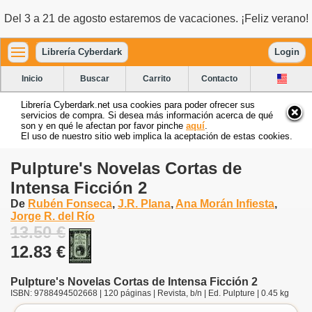
Del 3 a 21 de agosto estaremos de vacaciones. ¡Feliz verano!
Librería Cyberdark
Login
Inicio
Buscar
Carrito
Contacto
Librería Cyberdark.net usa cookies para poder ofrecer sus
servicios de compra. Si desea más información acerca de qué
son y en qué le afectan por favor pinche
aquí
.
El uso de nuestro sitio web implica la aceptación de estas cookies.
Pulpture's Novelas Cortas de
Intensa Ficción 2
De
Rubén Fonseca
,
J.R. Plana
,
Ana Morán Infiesta
,
Jorge R. del Río
13.50 €
12.83 €
Pulpture's Novelas Cortas de Intensa Ficción 2
ISBN: 9788494502668 | 120 páginas | Revista, b/n | Ed. Pulpture | 0.45 kg