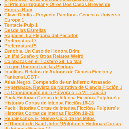
El Prisma Irregular y Otros Dos Casos Breves de
Honora Brim
Clave Oculta - Proyecto Pandora - Génesis / Universo
Europa 1
Tentacle Pulp 1
Desde las Estrellas
Rapaces. La Plegaria del Pecador
Preternatural 7
Preternatural 5
Zenobia. Un Caso de Honora Brim
Un Mal Sueño y Otros Relatos Weird
Calabazas en el Trastero 28: La Mar
Lo que Duerme tras las Piedras
Insólitas. Relatos de Autoras de Ciencia Ficción y
Fantasía LGBT+
Atlas Negro. Compendio de un Infierno Arrasado
Hyperspace. Revista de Narrativa de Ciencia Ficción 1
La Conspiración de la Pólvora o La Vil Traición
Pack Historias Cortas de Intensa Ficción / Pulpture's
Historias Cortas de Intensa Ficción 16-18
Pack Historias Cortas de Intensa Ficción / Pulpture's
Historias Cortas de Intensa Ficción 19-21
Renaissance. El Nuevo Ciclo de los Mitos
El Duende de Saint John / Pulpture's Historias Cortas
de Intensa Ficción 14