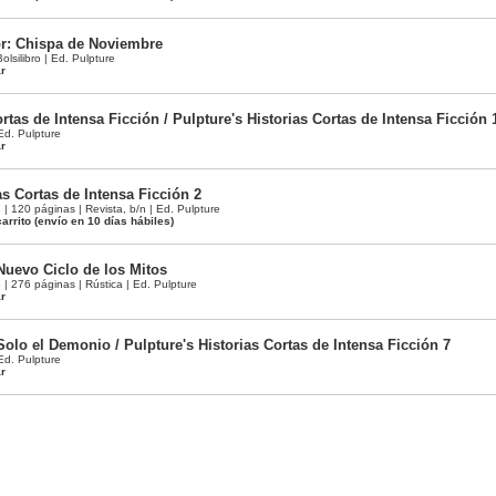
r: Chispa de Noviembre
olsilibro | Ed. Pulpture
ar
rtas de Intensa Ficción / Pulpture's Historias Cortas de Intensa Ficción 
 Ed. Pulpture
ar
s Cortas de Intensa Ficción 2
120 páginas | Revista, b/n | Ed. Pulpture
arrito
(envío en 10 días hábiles)
Nuevo Ciclo de los Mitos
 276 páginas | Rústica | Ed. Pulpture
ar
Solo el Demonio / Pulpture's Historias Cortas de Intensa Ficción 7
 Ed. Pulpture
ar