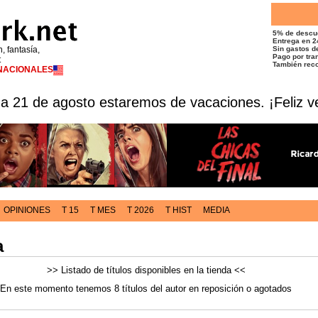
5% de descu
Entrega en 2
n, fantasía,
Sin gastos de
Pago por tran
t
También reco
RNACIONALES
 a 21 de agosto estaremos de vacaciones. ¡Feliz v
OPINIONES
T 15
T MES
T 2026
T HIST
MEDIA
a
>> Listado de títulos disponibles en la tienda <<
En este momento tenemos 8 títulos del autor en reposición o agotados