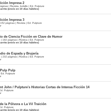
ición Impresa 2
inas | Revista, bolsillo | Ed. Pulpture
arrito
(envío en 10 días hábiles)
ición Impresa 3
52 páginas | Revista | Ed. Pulpture
ar
o de Ciencia Ficción en Clave de Humor
 192 páginas | Rústica | Ed. Pulpture
arrito
(envío en 10 días hábiles)
dio de Espada y Brujería
 232 páginas | Rústica | Ed. Pulpture
ar
 Pulp Pulp
| Ed. Pulpture
ar
t John / Pulpture's Historias Cortas de Intensa Ficción 14
 Ed. Pulpture
ar
e la Pólvora o La Vil Traición
 Ed. Pulpture
arrito
(envío en 10 días hábiles)