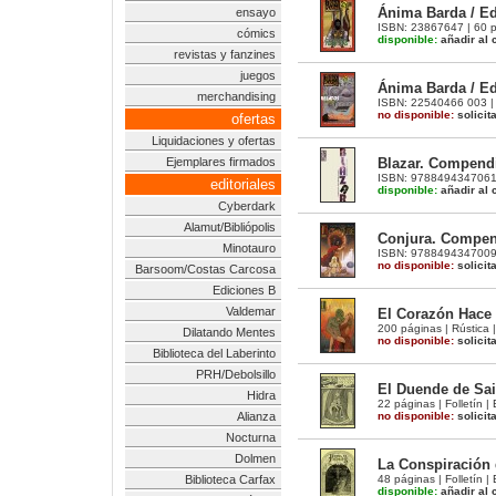
Ánima Barda / Ed
ensayo
ISBN: 23867647 | 60 pág
cómics
disponible:
añadir al c
revistas y fanzines
juegos
Ánima Barda / Ed
merchandising
ISBN: 22540466 003 | 1
no disponible:
solicit
ofertas
Liquidaciones y ofertas
Blazar. Compendi
Ejemplares firmados
ISBN: 9788494347061 |
editoriales
disponible:
añadir al c
Cyberdark
Alamut/Bibliópolis
Conjura. Compen
Minotauro
ISBN: 9788494347009 |
no disponible:
solicit
Barsoom/Costas Carcosa
Ediciones B
Valdemar
El Corazón Hace
200 páginas | Rústica 
Dilatando Mentes
no disponible:
solicit
Biblioteca del Laberinto
PRH/Debolsillo
El Duende de Sain
Hidra
22 páginas | Folletín |
no disponible:
solicit
Alianza
Nocturna
Dolmen
La Conspiración d
48 páginas | Folletín |
Biblioteca Carfax
disponible:
añadir al c