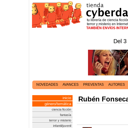
tu librería de ciencia ficció
terror y misterio en Interne
TAMBIÉN ENVÍOS INTE
Del 3
NOVEDADES
AVANCES
PREVENTAS
AUTORES
Rubén Fonsec
inicio
género/temática
ciencia ficción
fantasía
terror y misterio
infantil/juvenil