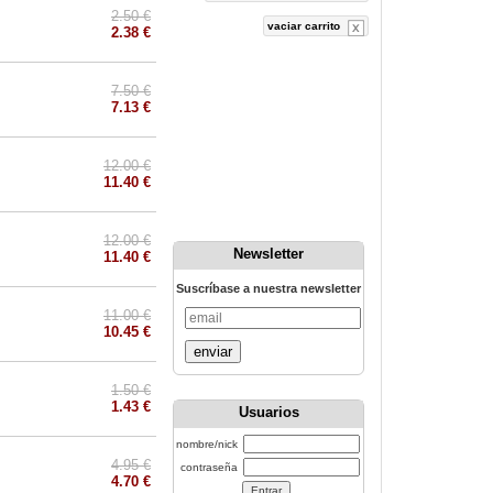
2.50 €
vaciar carrito
2.38 €
7.50 €
7.13 €
12.00 €
11.40 €
12.00 €
Newsletter
11.40 €
Suscríbase a nuestra newsletter
11.00 €
10.45 €
enviar
1.50 €
1.43 €
Usuarios
nombre/nick
4.95 €
contraseña
4.70 €