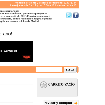
Atención al cliente y pedidos por teléfono: 913771344
lunes-jueves de 9 a 14 y de 15:30 a 18 / viernes de 9 a 13
ento permanente
4-48 horas (hábiles) por mensajero (MRW)
 envío a partir de 69 € (España peninsular)
sferencia, contra-reembolso, tarjeta o paypal
gida en nuestra oficina de Madrid
erano!
revisar y comprar