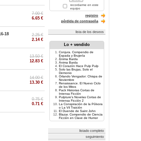
recordarme en este
equipo
7.00 €
registro
6.65 €
pérdida de contraseña
lista de los deseos
16-18
2.25 €
2.14 €
Lo + vendido
Conjura. Compendio de
13.50 €
Espada y Brujería
Ánima Barda
12.83 €
Ánima Barda
El Corazón Hace Pulp Pulp
Solo las Brujas, Solo el
Demonio
Orlando Vengador: Chispa de
14.00 €
Noviembre
13.30 €
Renaissance. El Nuevo Ciclo
de los Mitos
Pack Historias Cortas de
Intensa Ficción
Pulpture's Novelas Cortas de
0.75 €
Intensa Ficción 2
0.71 €
La Conspiración de la Pólvora
o La Vil Traición
El Duende de Saint John
Blazar. Compendio de Ciencia
Ficción en Clave de Humor
listado completo
seguimiento