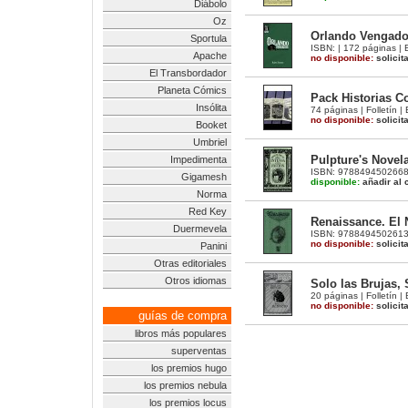
Diábolo
Oz
Orlando Vengado
Sportula
ISBN: | 172 páginas | B
Apache
no disponible:
solicit
El Transbordador
Planeta Cómics
Pack Historias Co
Insólita
74 páginas | Folletín |
no disponible:
solicit
Booket
Umbriel
Pulpture's Novela
Impedimenta
ISBN: 9788494502668 | 
Gigamesh
disponible:
añadir al c
Norma
Red Key
Renaissance. El 
Duermevela
ISBN: 9788494502613 |
no disponible:
solicit
Panini
Otras editoriales
Otros idiomas
Solo las Brujas, 
20 páginas | Folletín |
no disponible:
solicit
guías de compra
libros más populares
superventas
los premios hugo
los premios nebula
los premios locus