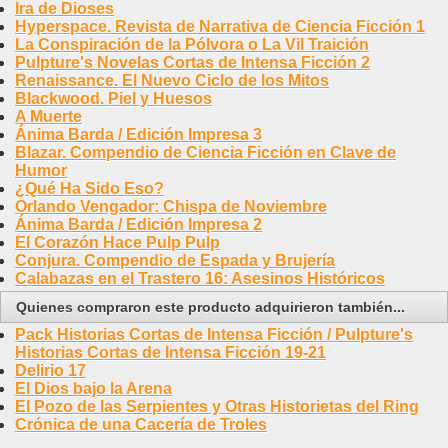
Ira de Dioses
Hyperspace. Revista de Narrativa de Ciencia Ficción 1
La Conspiración de la Pólvora o La Vil Traición
Pulpture's Novelas Cortas de Intensa Ficción 2
Renaissance. El Nuevo Ciclo de los Mitos
Blackwood. Piel y Huesos
A Muerte
Ánima Barda / Edición Impresa 3
Blazar. Compendio de Ciencia Ficción en Clave de
Humor
¿Qué Ha Sido Eso?
Orlando Vengador: Chispa de Noviembre
Ánima Barda / Edición Impresa 2
El Corazón Hace Pulp Pulp
Conjura. Compendio de Espada y Brujería
Calabazas en el Trastero 16: Asesinos Históricos
Quienes compraron este producto adquirieron también...
Pack Historias Cortas de Intensa Ficción / Pulpture's
Historias Cortas de Intensa Ficción 19-21
Delirio 17
El Dios bajo la Arena
El Pozo de las Serpientes y Otras Historietas del Ring
Crónica de una Cacería de Troles