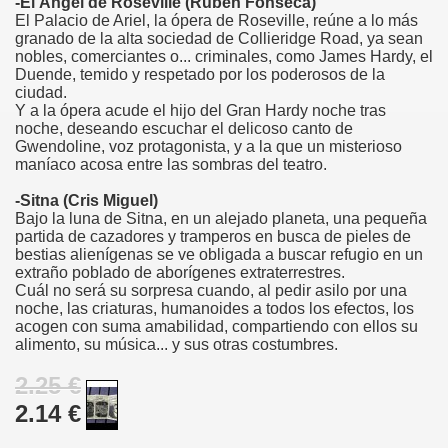
-El Ángel de Roseville (Rubén Fonseca)
El Palacio de Ariel, la ópera de Roseville, reúne a lo más
granado de la alta sociedad de Collieridge Road, ya sean
nobles, comerciantes o... criminales, como James Hardy, el
Duende, temido y respetado por los poderosos de la
ciudad.
Y a la ópera acude el hijo del Gran Hardy noche tras
noche, deseando escuchar el delicoso canto de
Gwendoline, voz protagonista, y a la que un misterioso
maníaco acosa entre las sombras del teatro.
-Sitna (Cris Miguel)
Bajo la luna de Sitna, en un alejado planeta, una pequeña
partida de cazadores y tramperos en busca de pieles de
bestias alienígenas se ve obligada a buscar refugio en un
extraño poblado de aborígenes extraterrestres.
Cuál no será su sorpresa cuando, al pedir asilo por una
noche, las criaturas, humanoides a todos los efectos, los
acogen con suma amabilidad, compartiendo con ellos su
alimento, su música... y sus otras costumbres.
2.25 €
2.14 €