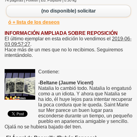
74 páginas | Folletín | Ed. Pulpture | 0.30 kg
(no disponible) solicitar
ó + lista de los deseos
INFORMACIÓN AMPLIADA SOBRE REPOSICIÓN
El último ejemplar en esta edición lo vendimos el
2019-06-
03 09:57:27
.
Hace más de un mes que no lo recibimos. Seguiremos
intentándolo.
Contiene:
-Beltane (Jaume Vicent)
Natalia lo cambió todo. Natalia lo engatusó
como a un idiota. Y ahora que Natalia se
ha ido, él huye lejos para intentar recuperar
la poca cordura que le queda. Saint Marie
sur Mer parece un buen lugar para
esconderse durante un tiempo, un pequeño
pueblo en apariencia amigable y sencillo.
Ojalá no se hubiera bajado del tren.