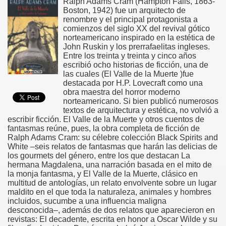
Ralph Adams Cram (Hampton Falls, 1863-
Boston, 1942) fue un arquitecto de
renombre y el principal protagonista a
comienzos del siglo XX del revival gótico
norteamericano inspirado en la estética de
John Ruskin y los prerrafaelitas ingleses.
Entre los treinta y treinta y cinco años
escribió ocho historias de ficción, una de
las cuales (El Valle de la Muerte )fue
destacada por H.P. Lovecraft como una
obra maestra del horror moderno
norteamericano. Si bien publicó numerosos
textos de arquitectura y estética, no volvió a
escribir ficción. El Valle de la Muerte y otros cuentos de
fantasmas reúne, pues, la obra completa de ficción de
Ralph Adams Cram: su célebre colección Black Spirits and
White –seis relatos de fantasmas que harán las delicias de
los gourmets del género, entre los que destacan La
hermana Magdalena, una narración basada en el mito de
la monja fantasma, y El Valle de la Muerte, clásico en
multitud de antologías, un relato envolvente sobre un lugar
maldito en el que toda la naturaleza, animales y hombres
incluidos, sucumbe a una influencia maligna
desconocida–, además de dos relatos que aparecieron en
revistas: El decadente, escrita en honor a Oscar Wilde y su