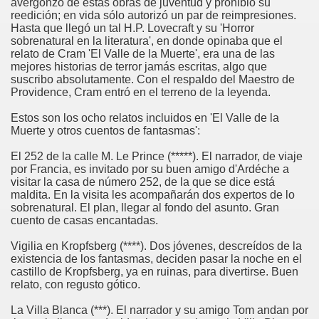
avergonzó de estas obras de juventud y prohibió su
reedición; en vida sólo autorizó un par de reimpresiones.
Hasta que llegó un tal H.P. Lovecraft y su 'Horror
sobrenatural en la literatura', en donde opinaba que el
relato de Cram 'El Valle de la Muerte', era una de las
mejores historias de terror jamás escritas, algo que
suscribo absolutamente. Con el respaldo del Maestro de
Providence, Cram entró en el terreno de la leyenda.
Estos son los ocho relatos incluidos en 'El Valle de la
Muerte y otros cuentos de fantasmas':
El 252 de la calle M. Le Prince (*****). El narrador, de viaje
por Francia, es invitado por su buen amigo d'Ardéche a
visitar la casa de número 252, de la que se dice está
maldita. En la visita les acompañarán dos expertos de lo
sobrenatural. El plan, llegar al fondo del asunto. Gran
cuento de casas encantadas.
Vigilia en Kropfsberg (****). Dos jóvenes, descreídos de la
existencia de los fantasmas, deciden pasar la noche en el
castillo de Kropfsberg, ya en ruinas, para divertirse. Buen
relato, con regusto gótico.
La Villa Blanca (***). El narrador y su amigo Tom andan por