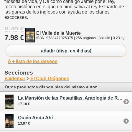
filosofía de vida, y De cómo cabalgó Jamie por el rey,
relato histórico en el que un niño salva al rey Estuardo de
las garras de los ingleses con ayuda de los clanes
escoceses.
8.40 €
El Valle de la Muerte
7.98 €
ISBN: 9788477025375 | 256 páginas | Bolsillo | 0.23 kg
añadir (disp. en 4 días)
ó + lista de los deseos
Secciones
Valdemar
>
El Club Diógenes
Otros productos disponibles del mismo autor
La Mansión de las Pesadillas. Antología de Relatos sobre Casas Encantadas
17.10 €
Quién Anda Ahí...
13.97 €