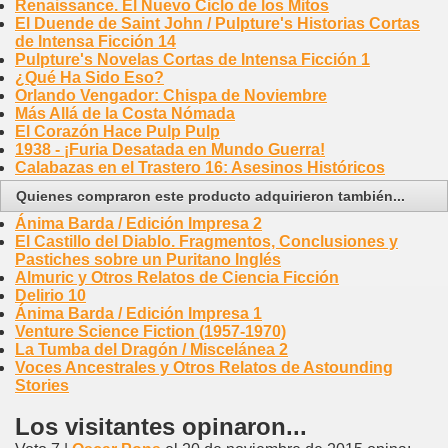
Renaissance. El Nuevo Ciclo de los Mitos
El Duende de Saint John / Pulpture's Historias Cortas
de Intensa Ficción 14
Pulpture's Novelas Cortas de Intensa Ficción 1
¿Qué Ha Sido Eso?
Orlando Vengador: Chispa de Noviembre
Más Allá de la Costa Nómada
El Corazón Hace Pulp Pulp
1938 - ¡Furia Desatada en Mundo Guerra!
Calabazas en el Trastero 16: Asesinos Históricos
Quienes compraron este producto adquirieron también...
Ánima Barda / Edición Impresa 2
El Castillo del Diablo. Fragmentos, Conclusiones y
Pastiches sobre un Puritano Inglés
Almuric y Otros Relatos de Ciencia Ficción
Delirio 10
Ánima Barda / Edición Impresa 1
Venture Science Fiction (1957-1970)
La Tumba del Dragón / Miscelánea 2
Voces Ancestrales y Otros Relatos de Astounding
Stories
Los visitantes opinaron...