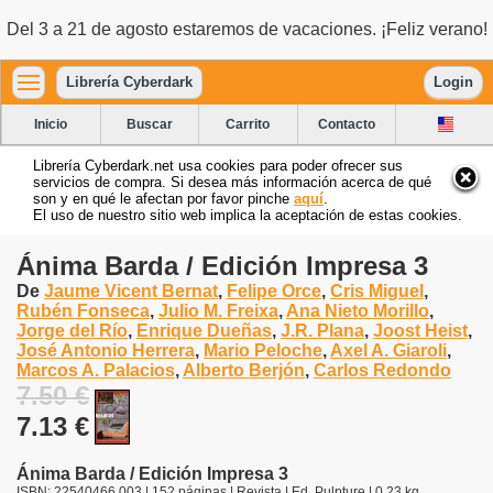
Del 3 a 21 de agosto estaremos de vacaciones. ¡Feliz verano!
Librería Cyberdark
Login
Inicio
Buscar
Carrito
Contacto
Librería Cyberdark.net usa cookies para poder ofrecer sus
servicios de compra. Si desea más información acerca de qué
son y en qué le afectan por favor pinche
aquí
.
El uso de nuestro sitio web implica la aceptación de estas cookies.
Ánima Barda / Edición Impresa 3
De
Jaume Vicent Bernat
,
Felipe Orce
,
Cris Miguel
,
Rubén Fonseca
,
Julio M. Freixa
,
Ana Nieto Morillo
,
Jorge del Río
,
Enrique Dueñas
,
J.R. Plana
,
Joost Heist
,
José Antonio Herrera
,
Mario Peloche
,
Axel A. Giaroli
,
Marcos A. Palacios
,
Alberto Berjón
,
Carlos Redondo
7.50 €
7.13 €
Ánima Barda / Edición Impresa 3
ISBN: 22540466 003 | 152 páginas | Revista | Ed. Pulpture | 0.23 kg