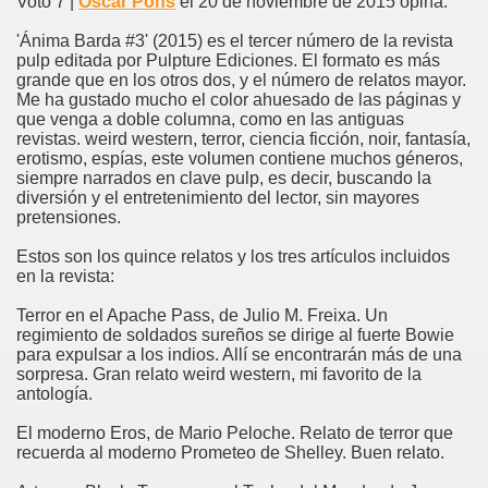
Voto 7 |
Oscar Pons
el 20 de noviembre de 2015 opina:
'Ánima Barda #3' (2015) es el tercer número de la revista
pulp editada por Pulpture Ediciones. El formato es más
grande que en los otros dos, y el número de relatos mayor.
Me ha gustado mucho el color ahuesado de las páginas y
que venga a doble columna, como en las antiguas
revistas. weird western, terror, ciencia ficción, noir, fantasía,
erotismo, espías, este volumen contiene muchos géneros,
siempre narrados en clave pulp, es decir, buscando la
diversión y el entretenimiento del lector, sin mayores
pretensiones.
Estos son los quince relatos y los tres artículos incluidos
en la revista:
Terror en el Apache Pass, de Julio M. Freixa. Un
regimiento de soldados sureños se dirige al fuerte Bowie
para expulsar a los indios. Allí se encontrarán más de una
sorpresa. Gran relato weird western, mi favorito de la
antología.
El moderno Eros, de Mario Peloche. Relato de terror que
recuerda al moderno Prometeo de Shelley. Buen relato.