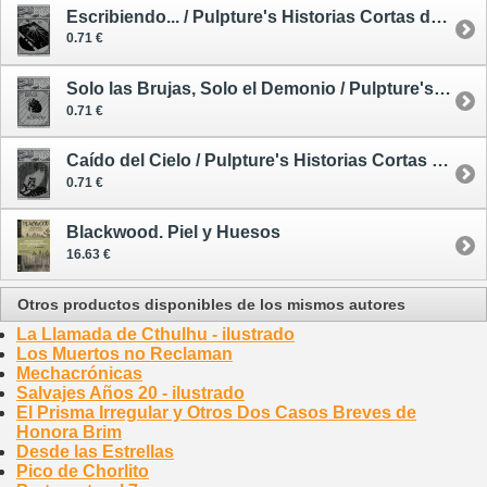
Escribiendo... / Pulpture's Historias Cortas de Intensa Ficción 9
0.71 €
Solo las Brujas, Solo el Demonio / Pulpture's Historias Cortas de Intensa Ficción 7
0.71 €
Caído del Cielo / Pulpture's Historias Cortas de Intensa Ficción 8
0.71 €
Blackwood. Piel y Huesos
16.63 €
Otros productos disponibles de los mismos autores
La Llamada de Cthulhu - ilustrado
Los Muertos no Reclaman
Mechacrónicas
Salvajes Años 20 - ilustrado
El Prisma Irregular y Otros Dos Casos Breves de
Honora Brim
Desde las Estrellas
Pico de Chorlito