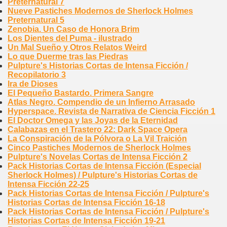
Preternatural 7
Nueve Pastiches Modernos de Sherlock Holmes
Preternatural 5
Zenobia. Un Caso de Honora Brim
Los Dientes del Puma - ilustrado
Un Mal Sueño y Otros Relatos Weird
Lo que Duerme tras las Piedras
Pulpture's Historias Cortas de Intensa Ficción /
Recopilatorio 3
Ira de Dioses
El Pequeño Bastardo. Primera Sangre
Atlas Negro. Compendio de un Infierno Arrasado
Hyperspace. Revista de Narrativa de Ciencia Ficción 1
El Doctor Omega y las Joyas de la Eternidad
Calabazas en el Trastero 22: Dark Space Opera
La Conspiración de la Pólvora o La Vil Traición
Cinco Pastiches Modernos de Sherlock Holmes
Pulpture's Novelas Cortas de Intensa Ficción 2
Pack Historias Cortas de Intensa Ficción (Especial
Sherlock Holmes) / Pulpture's Historias Cortas de
Intensa Ficción 22-25
Pack Historias Cortas de Intensa Ficción / Pulpture's
Historias Cortas de Intensa Ficción 16-18
Pack Historias Cortas de Intensa Ficción / Pulpture's
Historias Cortas de Intensa Ficción 19-21