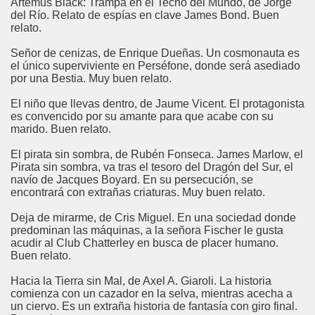
Artemus Black: Trampa en el Techo del Mundo, de Jorge
del Río. Relato de espías en clave James Bond. Buen
relato.
Señor de cenizas, de Enrique Dueñas. Un cosmonauta es
el único superviviente en Perséfone, donde será asediado
por una Bestia. Muy buen relato.
El niño que llevas dentro, de Jaume Vicent. El protagonista
es convencido por su amante para que acabe con su
marido. Buen relato.
El pirata sin sombra, de Rubén Fonseca. James Marlow, el
Pirata sin sombra, va tras el tesoro del Dragón del Sur, el
navío de Jacques Boyard. En su persecución, se
encontrará con extrañas criaturas. Muy buen relato.
Deja de mirarme, de Cris Miguel. En una sociedad donde
predominan las máquinas, a la señora Fischer le gusta
acudir al Club Chatterley en busca de placer humano.
Buen relato.
Hacia la Tierra sin Mal, de Axel A. Giaroli. La historia
comienza con un cazador en la selva, mientras acecha a
un ciervo. Es un extraña historia de fantasía con giro final.