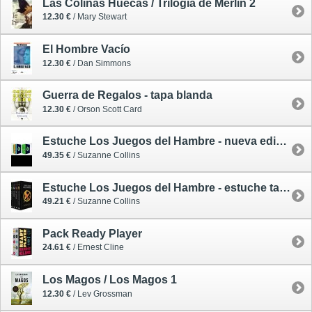
Las Colinas Huecas / Trilogía de Merlín 2
12.30 €
/ Mary Stewart
El Hombre Vacío
12.30 €
/ Dan Simmons
Guerra de Regalos - tapa blanda
12.30 €
/ Orson Scott Card
Estuche Los Juegos del Hambre - nueva edición
49.35 €
/ Suzanne Collins
Estuche Los Juegos del Hambre - estuche tapa blanda
49.21 €
/ Suzanne Collins
Pack Ready Player
24.61 €
/ Ernest Cline
Los Magos / Los Magos 1
12.30 €
/ Lev Grossman