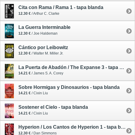
Cita con Rama / Rama 1 - tapa blanda
12.30 €
/ Arthur C. Clarke
La Guerra Interminable
12.30 €
/ Joe Haldeman
Cántico por Leibowitz
12.30 €
/ Walter M. Miller Jr.
La Puerta de Abadón / The Expanse 3 - tapa blanda
14.21 €
/ James S. A. Corey
Sobre Hormigas y Dinosaurios - tapa blanda
14.21 €
/ Cixin Liu
Sostener el Cielo - tapa blanda
14.21 €
/ Cixin Liu
Hyperion / Los Cantos de Hyperion 1 - tapa blanda
12.30 €
/ Dan Simmons