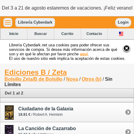
Del 3 a 21 de agosto estaremos de vacaciones. ¡Feliz verano!
Librería Cyberdark
Login
Inicio
Buscar
Carrito
Contacto
Librería Cyberdark.net usa cookies para poder ofrecer sus
servicios de compra. Si desea más información acerca de qué
son y en qué le afectan por favor pinche
aquí
.
El uso de nuestro sitio web implica la aceptación de estas cookies.
Ediciones B / Zeta
Bolsillo Zeta/B de Bolsillo
/
Nova
/
Otros (b)
/
Sin
Límites
Del 1 al 2
Ciudadano de la Galaxia
18.91 €
/ Robert A. Heinlein
La Canción de Cazarrabo