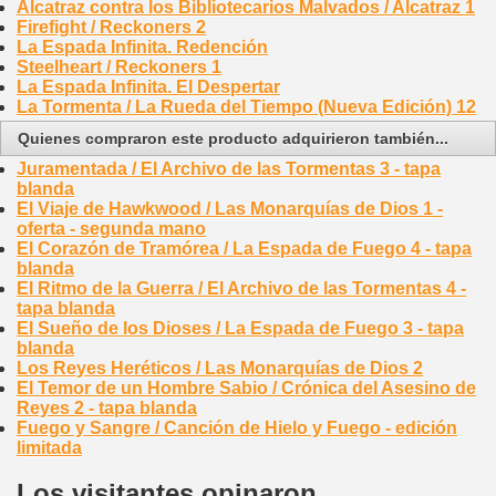
Alcatraz contra los Bibliotecarios Malvados / Alcatraz 1
Firefight / Reckoners 2
La Espada Infinita. Redención
Steelheart / Reckoners 1
La Espada Infinita. El Despertar
La Tormenta / La Rueda del Tiempo (Nueva Edición) 12
Quienes compraron este producto adquirieron también...
Juramentada / El Archivo de las Tormentas 3 - tapa
blanda
El Viaje de Hawkwood / Las Monarquías de Dios 1 -
oferta - segunda mano
El Corazón de Tramórea / La Espada de Fuego 4 - tapa
blanda
El Ritmo de la Guerra / El Archivo de las Tormentas 4 -
tapa blanda
El Sueño de los Dioses / La Espada de Fuego 3 - tapa
blanda
Los Reyes Heréticos / Las Monarquías de Dios 2
El Temor de un Hombre Sabio / Crónica del Asesino de
Reyes 2 - tapa blanda
Fuego y Sangre / Canción de Hielo y Fuego - edición
limitada
Los visitantes opinaron...