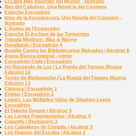
El Libro Más Aburrido del Mundo - ilustrado
Illes del Caliufosc. Una Novel.la del Cosmere
Estuche Escuadrón
Islas de la Ascuaoscura. Una Novela del Cosmere -
ilustrado
L'Ànima de l'Emperador
Estuche El Archivo de las Tormentas
Trilogía Mistborn. Wax & Wayne
Desafiante / Escuadrón 4
Bastille Contra los Bibliotecarios Malvados / Alcatraz 6
Arena Blanca Integral - cómic
Escuadrón Cielo / Escuadrón
Un Recuerdo de Luz / La Rueda del Tiempo (Nueva
Edición) 14
Torres de Medianoche / La Rueda del Tiempo (Nueva
Edición) 13
Citónica / Escuadrón 3
Estelar / Escuadrón 2
Legión. Las Múltiples Vidas de Stephen Leeds
Escuadrón
El Talento Oscuro / Alcatraz 5
Las Lentes Fragmentadas / Alcatraz 4
Calamity / Reckoners 3
Los Caballeros de Cristalia / Alcatraz 3
Los Huesos del Escriba / Alcatraz 2