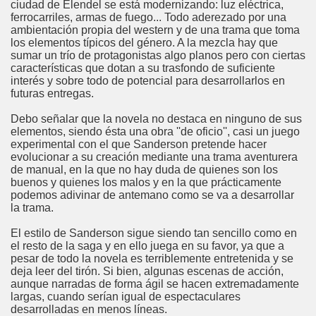
ciudad de Elendel se está modernizando: luz eléctrica,
ferrocarriles, armas de fuego... Todo aderezado por una
ambientación propia del western y de una trama que toma
los elementos típicos del género. A la mezcla hay que
sumar un trío de protagonistas algo planos pero con ciertas
características que dotan a su trasfondo de suficiente
interés y sobre todo de potencial para desarrollarlos en
futuras entregas.
Debo señalar que la novela no destaca en ninguno de sus
elementos, siendo ésta una obra ''de oficio'', casi un juego
experimental con el que Sanderson pretende hacer
evolucionar a su creación mediante una trama aventurera
de manual, en la que no hay duda de quienes son los
buenos y quienes los malos y en la que prácticamente
podemos adivinar de antemano como se va a desarrollar
la trama.
El estilo de Sanderson sigue siendo tan sencillo como en
el resto de la saga y en ello juega en su favor, ya que a
pesar de todo la novela es terriblemente entretenida y se
deja leer del tirón. Si bien, algunas escenas de acción,
aunque narradas de forma ágil se hacen extremadamente
largas, cuando serían igual de espectaculares
desarrolladas en menos líneas.