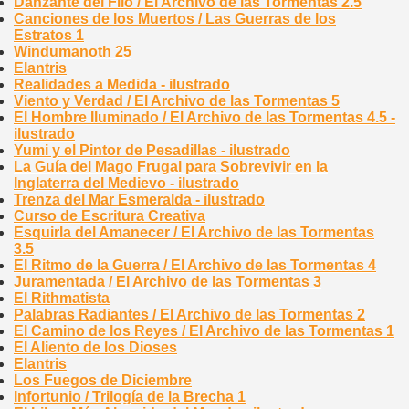
Danzante del Filo / El Archivo de las Tormentas 2.5
Canciones de los Muertos / Las Guerras de los
Estratos 1
Windumanoth 25
Elantris
Realidades a Medida - ilustrado
Viento y Verdad / El Archivo de las Tormentas 5
El Hombre Iluminado / El Archivo de las Tormentas 4.5 -
ilustrado
Yumi y el Pintor de Pesadillas - ilustrado
La Guía del Mago Frugal para Sobrevivir en la
Inglaterra del Medievo - ilustrado
Trenza del Mar Esmeralda - ilustrado
Curso de Escritura Creativa
Esquirla del Amanecer / El Archivo de las Tormentas
3.5
El Ritmo de la Guerra / El Archivo de las Tormentas 4
Juramentada / El Archivo de las Tormentas 3
El Rithmatista
Palabras Radiantes / El Archivo de las Tormentas 2
El Camino de los Reyes / El Archivo de las Tormentas 1
El Aliento de los Dioses
Elantris
Los Fuegos de Diciembre
Infortunio / Trilogía de la Brecha 1