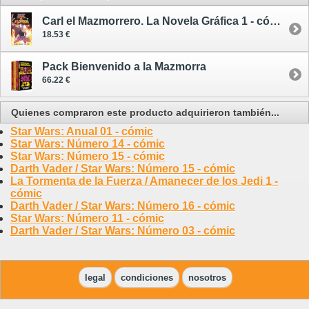
Carl el Mazmorrero. La Novela Gráfica 1 - cómic
18.53 €
Pack Bienvenido a la Mazmorra
66.22 €
Quienes compraron este producto adquirieron también...
Star Wars: Anual 01 - cómic
Star Wars: Número 14 - cómic
Star Wars: Número 15 - cómic
Darth Vader / Star Wars: Número 15 - cómic
La Tormenta de la Fuerza / Amanecer de los Jedi 1 -
cómic
Darth Vader / Star Wars: Número 16 - cómic
Star Wars: Número 11 - cómic
Darth Vader / Star Wars: Número 03 - cómic
legal
condiciones
nosotros