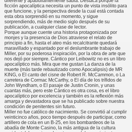
diferente y apabullantemente sabia. Destaca porque la
ficción apocalíptica necesita un punto de vista insólito para
que funcione, y la perspectiva desde la cual está contada
esta obra sorprendió en su momento, y sigue
sorprendiendo, más de medio siglo después de su
publicación, a cualquier clase de lector.
Porque aunque cuente una historia protagonizada por
monjes y la presencia de Dios atraviese el relato de
principio a fin, hasta el ateo más recalcitrante quedará
maravillado y espantado por el deslumbrante trabajo de
Miller, por su poderosa inspiración, por la obra de arte que
nos dejó por siempre. Cántico por Leibowitz no es un libro
apocalíptico más. Mira que me gustan La danza de la
muerte (más tarde rebautizado como Apocalipsis) de MR
KING, o El canto del cisne de Robert R. McCammon, o La
carretera de Cormac McCarthy, o El día de los trífidos de
John Wyndham, o El pasaje de Justin Cronin, y unas
cuantas más, pero este Cántico es otra cosa, es el libro
apocalíptico por excelencia y también es la reflexión más
amarga y devastadora que se ha publicado sobre nuestra
condición de penitentes sin futuro.
Miller no fue católico de nacimiento. Se convirtió al cumplir
veinticinco años, poco tiempo después de participar, como
artillero de cola en un B-25, en los bombardeos de la
abadía de Monte Casino, la más antigua de la cultura