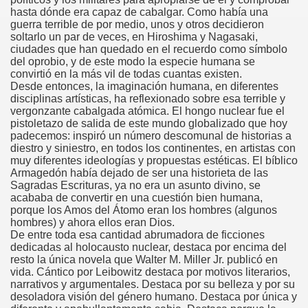
hasta dónde era capaz de cabalgar. Como había una
guerra terrible de por medio, unos y otros decidieron
soltarlo un par de veces, en Hiroshima y Nagasaki,
ciudades que han quedado en el recuerdo como símbolo
del oprobio, y de este modo la especie humana se
convirtió en la más vil de todas cuantas existen.
Desde entonces, la imaginación humana, en diferentes
disciplinas artísticas, ha reflexionado sobre esa terrible y
vergonzante cabalgada atómica. El hongo nuclear fue el
pistoletazo de salida de este mundo globalizado que hoy
padecemos: inspiró un número descomunal de historias a
diestro y siniestro, en todos los continentes, en artistas con
muy diferentes ideologías y propuestas estéticas. El bíblico
Armagedón había dejado de ser una historieta de las
Sagradas Escrituras, ya no era un asunto divino, se
acababa de convertir en una cuestión bien humana,
porque los Amos del Átomo eran los hombres (algunos
hombres) y ahora ellos eran Dios.
De entre toda esa cantidad abrumadora de ficciones
dedicadas al holocausto nuclear, destaca por encima del
resto la única novela que Walter M. Miller Jr. publicó en
vida. Cántico por Leibowitz destaca por motivos literarios,
narrativos y argumentales. Destaca por su belleza y por su
desoladora visión del género humano. Destaca por única y