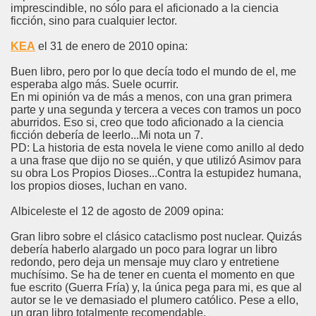
imprescindible, no sólo para el aficionado a la ciencia
ficción, sino para cualquier lector.
KEA
el 31 de enero de 2010 opina:
Buen libro, pero por lo que decía todo el mundo de el, me
esperaba algo más. Suele ocurrir.
En mi opinión va de más a menos, con una gran primera
parte y una segunda y tercera a veces con tramos un poco
aburridos. Eso si, creo que todo aficionado a la ciencia
ficción debería de leerlo...Mi nota un 7.
PD: La historia de esta novela le viene como anillo al dedo
a una frase que dijo no se quién, y que utilizó Asimov para
su obra Los Propios Dioses...Contra la estupidez humana,
los propios dioses, luchan en vano.
Albiceleste el 12 de agosto de 2009 opina:
Gran libro sobre el clásico cataclismo post nuclear. Quizás
debería haberlo alargado un poco para lograr un libro
redondo, pero deja un mensaje muy claro y entretiene
muchísimo. Se ha de tener en cuenta el momento en que
fue escrito (Guerra Fría) y, la única pega para mi, es que al
autor se le ve demasiado el plumero católico. Pese a ello,
un gran libro totalmente recomendable.