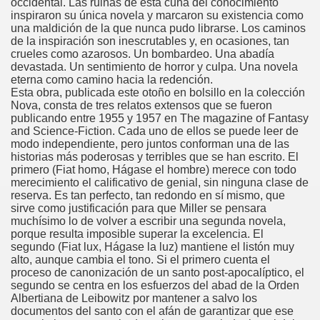
occidental. Las ruinas de esta cuna del conocimiento
inspiraron su única novela y marcaron su existencia como
una maldición de la que nunca pudo librarse. Los caminos
de la inspiración son inescrutables y, en ocasiones, tan
crueles como azarosos. Un bombardeo. Una abadía
devastada. Un sentimiento de horror y culpa. Una novela
eterna como camino hacia la redención.
Esta obra, publicada este otoño en bolsillo en la colección
Nova, consta de tres relatos extensos que se fueron
publicando entre 1955 y 1957 en The magazine of Fantasy
and Science-Fiction. Cada uno de ellos se puede leer de
modo independiente, pero juntos conforman una de las
historias más poderosas y terribles que se han escrito. El
primero (Fiat homo, Hágase el hombre) merece con todo
merecimiento el calificativo de genial, sin ninguna clase de
reserva. Es tan perfecto, tan redondo en sí mismo, que
sirve como justificación para que Miller se pensara
muchísimo lo de volver a escribir una segunda novela,
porque resulta imposible superar la excelencia. El
segundo (Fiat lux, Hágase la luz) mantiene el listón muy
alto, aunque cambia el tono. Si el primero cuenta el
proceso de canonización de un santo post-apocalíptico, el
segundo se centra en los esfuerzos del abad de la Orden
Albertiana de Leibowitz por mantener a salvo los
documentos del santo con el afán de garantizar que ese