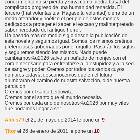
conocimiento no se pierda y sirva como piedra basal del
complicado progreso de una humanidad renacida. El
tercero (Fiat voluntas tua, Hágase tu voluntad) cierra de un
modo aterrador y poético el periplo de estos monjes
dedicados a proteger el saber, el escaso y malinterpretado
saber heredado del antiguo horror.
Ha pasado más de medio siglo desde la publicación de
esta novela y seguimos igual. Somos los mismos cretinos
pretenciosos gobernados por el orgullo. Pasarán los siglos
y seguiremos siendo los mismos. Nada puede
cambiarnos%u2026 salvo un puñado de monjes con el
coraje necesario para enfrentarse a la estupidez y a la sed
de sangre y poder. Oremos por todos los santos cuyos
nombres todavía desconocemos que en el futuro
alumbrarán el camino de nuestra salvación, o de nuestra
perdición.
Oremos por el santo Leibowitz.
Oremos por el santo que el mundo necesita.
Oremos por cada uno de nosotros%u2026 por muy viles
que podamos llegar a ser.
Aldes79
el 21 de mayo de 2014 le pone un
9
Thor
el 26 de enero de 2011 le pone un
10