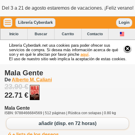
Del 3 a 21 de agosto estaremos de vacaciones. ¡Feliz verano!
Librería Cyberdark
Login
Inicio
Buscar
Carrito
Contacto
Librería Cyberdark.net usa cookies para poder ofrecer sus
servicios de compra. Si desea más información acerca de qué
son y en qué le afectan por favor pinche
aquí
.
El uso de nuestro sitio web implica la aceptación de estas cookies.
Mala Gente
De
Alberto M. Caliani
23.90 €
22.71 €
Mala Gente
ISBN: 9788466684569 | 512 páginas | Rústica con solapas | 0.80 kg
añadir (disp. en 72 horas)
ó + lista de los deseos