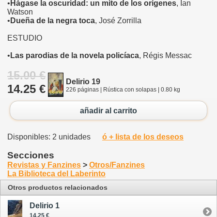
•
Hágase la oscuridad: un mito de los orígenes
, Ian
Watson
•
Dueña de la negra toca
, José Zorrilla
ESTUDIO
•
Las parodias de la novela policíaca
, Régis Messac
15.00 €
Delirio 19
14.25 €
226 páginas | Rústica con solapas | 0.80 kg
añadir al carrito
Disponibles: 2 unidades
ó + lista de los deseos
Secciones
Revistas y Fanzines
>
Otros/Fanzines
La Biblioteca del Laberinto
Otros productos relacionados
Delirio 1
14.25 €