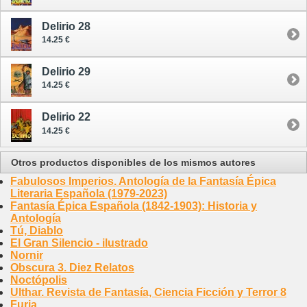
Delirio 28
14.25 €
Delirio 29
14.25 €
Delirio 22
14.25 €
Otros productos disponibles de los mismos autores
Fabulosos Imperios. Antología de la Fantasía Épica
Literaria Española (1979-2023)
Fantasía Épica Española (1842-1903): Historia y
Antología
Tú, Diablo
El Gran Silencio - ilustrado
Nornir
Obscura 3. Diez Relatos
Noctópolis
Ulthar. Revista de Fantasía, Ciencia Ficción y Terror 8
Furia