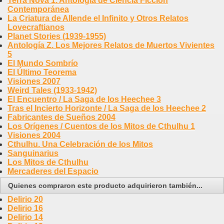
Terra Nova 1. Antología de Ciencia Ficción
Contemporánea
La Criatura de Allende el Infinito y Otros Relatos
Lovecraftianos
Planet Stories (1939-1955)
Antología Z. Los Mejores Relatos de Muertos Vivientes
5
El Mundo Sombrío
El Último Teorema
Visiones 2007
Weird Tales (1933-1942)
El Encuentro / La Saga de los Heechee 3
Tras el Incierto Horizonte / La Saga de los Heechee 2
Fabricantes de Sueños 2004
Los Orígenes / Cuentos de los Mitos de Cthulhu 1
Visiones 2004
Cthulhu. Una Celebración de los Mitos
Sanguinarius
Los Mitos de Cthulhu
Mercaderes del Espacio
Quienes compraron este producto adquirieron también...
Delirio 20
Delirio 16
Delirio 14