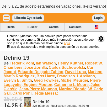
Del 3 a 21 de agosto estaremos de vacaciones. ¡Feliz verano!
Librería Cyberdark
Login
Inicio
Buscar
Carrito
Contacto
Librería Cyberdark.net usa cookies para poder ofrecer sus
servicios de compra. Si desea más información acerca de qué
son y en qué le afectan por favor pinche
aquí
.
El uso de nuestro sitio web implica la aceptación de estas cookies.
Delirio 19
De
Frederik Pohl
,
Ian Watson
,
Henry Kuttner
,
Robert W.
Chambers
,
José Zorrilla
,
Carlos Suchowolski
,
Carl
Jacobi
,
Eduardo Delgado Zahíno
,
David Luna
,
Mariano
Martín Rodríguez
,
Bret Harte
,
Francisco J. Arellano
,
Evelyn E. Smith
,
Greg Fowlkes
,
Michel Meurger
,
Pierre
Lagayette
,
Eugéne Mouton
,
Catherine L. Moore
,
Jules
Clarétie
,
Jean-Pierre Moumon
,
Martine Blonde
,
W. Cade
Gall
,
Carol Pohl
,
Régis Messac
15.00 €
Delirio 19
14.25 €
226 páginas | Rústica con solapas | 0.80 kg