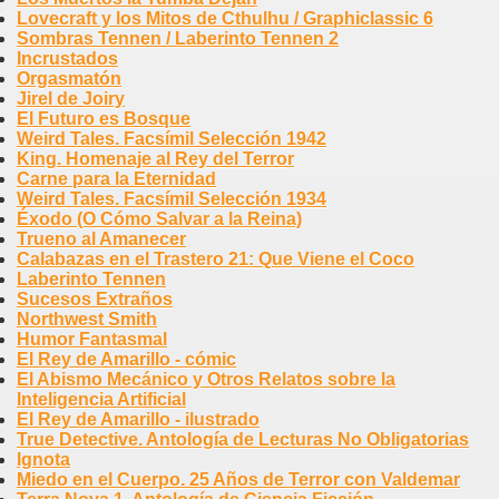
Lovecraft y los Mitos de Cthulhu / Graphiclassic 6
Sombras Tennen / Laberinto Tennen 2
Incrustados
Orgasmatón
Jirel de Joiry
El Futuro es Bosque
Weird Tales. Facsímil Selección 1942
King. Homenaje al Rey del Terror
Carne para la Eternidad
Weird Tales. Facsímil Selección 1934
Éxodo (O Cómo Salvar a la Reina)
Trueno al Amanecer
Calabazas en el Trastero 21: Que Viene el Coco
Laberinto Tennen
Sucesos Extraños
Northwest Smith
Humor Fantasmal
El Rey de Amarillo - cómic
El Abismo Mecánico y Otros Relatos sobre la
Inteligencia Artificial
El Rey de Amarillo - ilustrado
True Detective. Antología de Lecturas No Obligatorias
Ignota
Miedo en el Cuerpo. 25 Años de Terror con Valdemar