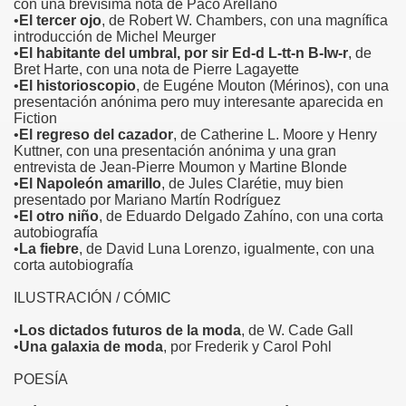
con una brevísima nota de Paco Arellano
•
El tercer ojo
, de Robert W. Chambers, con una magnífica
introducción de Michel Meurger
•
El habitante del umbral, por sir Ed-d L-tt-n B-lw-r
, de
Bret Harte, con una nota de Pierre Lagayette
•
El historioscopio
, de Eugéne Mouton (Mérinos), con una
presentación anónima pero muy interesante aparecida en
Fiction
•
El regreso del cazador
, de Catherine L. Moore y Henry
Kuttner, con una presentación anónima y una gran
entrevista de Jean-Pierre Moumon y Martine Blonde
•
El Napoleón amarillo
, de Jules Clarétie, muy bien
presentado por Mariano Martín Rodríguez
•
El otro niño
, de Eduardo Delgado Zahíno, con una corta
autobiografía
•
La fiebre
, de David Luna Lorenzo, igualmente, con una
corta autobiografía
ILUSTRACIÓN / CÓMIC
•
Los dictados futuros de la moda
, de W. Cade Gall
•
Una galaxia de moda
, por Frederik y Carol Pohl
POESÍA