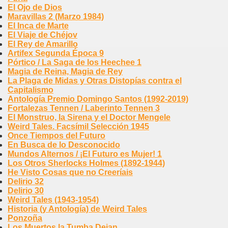
El Ojo de Dios
Maravillas 2 (Marzo 1984)
El Inca de Marte
El Viaje de Chéjov
El Rey de Amarillo
Artifex Segunda Época 9
Pórtico / La Saga de los Heechee 1
Magia de Reina, Magia de Rey
La Plaga de Midas y Otras Distopías contra el
Capitalismo
Antología Premio Domingo Santos (1992-2019)
Fortalezas Tennen / Laberinto Tennen 3
El Monstruo, la Sirena y el Doctor Mengele
Weird Tales. Facsímil Selección 1945
Once Tiempos del Futuro
En Busca de lo Desconocido
Mundos Alternos / ¡El Futuro es Mujer! 1
Los Otros Sherlocks Holmes (1892-1944)
He Visto Cosas que no Creeríais
Delirio 32
Delirio 30
Weird Tales (1943-1954)
Historia (y Antología) de Weird Tales
Ponzoña
Los Muertos la Tumba Dejan