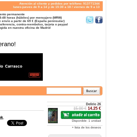
Atención al cliente y pedidos por teléfono: 913771344
lunes-jueves de 9 a 14 y de 15:30 a 18 / viernes de 9 a 13
ento permanente
4-48 horas (hábiles) por mensajero (MRW)
 envío a partir de 69 € (España peninsular)
sferencia, contra-reembolso, tarjeta o paypal
gida en nuestra oficina de Madrid
erano!
Delirio 26
15.00 €
14.25 €
ok
,
Disponible: 1 unidad
+ lista de los deseos