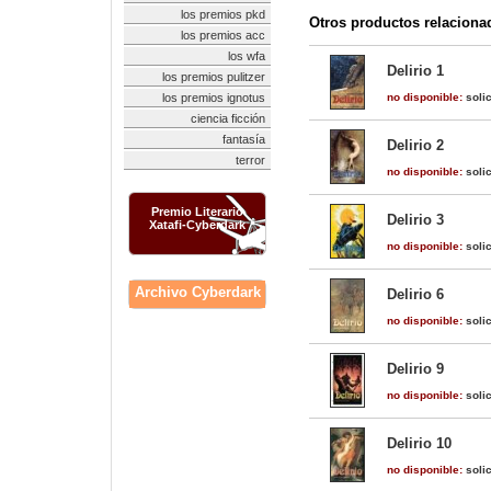
los premios pkd
Otros productos relaciona
los premios acc
los wfa
Delirio 1
los premios pulitzer
los premios ignotus
no disponible:
solic
ciencia ficción
fantasía
Delirio 2
terror
no disponible:
solic
Premio Literario
Delirio 3
Xatafi-Cyberdark
no disponible:
solic
Archivo Cyberdark
Delirio 6
no disponible:
solic
Delirio 9
no disponible:
solic
Delirio 10
no disponible:
solic