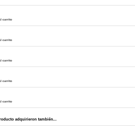
l carrito
l carrito
l carrito
l carrito
l carrito
oducto adquirieron también...