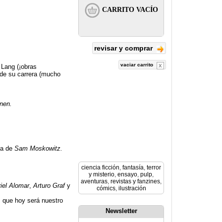
revisar y comprar
vaciar carrito
 Lang (¡obras
s de su carrera (mucho
onen.
ta de
Sam Moskowitz.
ciencia ficción
,
fantasía
,
terror
y misterio
,
ensayo
,
pulp
,
aventuras
,
revistas y fanzines
,
iel Alomar
,
Arturo Graf
y
cómics
,
ilustración
, que hoy será nuestro
Newsletter