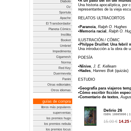
•
A un paso del fin del mund
Diábolo
Una historia apocalíptica, por c
Oz
representantes de la vieja escu
Sportula
RELATOS ULTRACORTOS
Apache
El Transbordador
•
Paranoia
,
Ralph O. Hughes
Planeta Cómics
•
Memoria racial
,
Ralph O. Hu
Insólita
ILUSTRACIÓN / CÓMIC
Booket
•
Philppe Druillet: Una febril 
Umbriel
Una introducción a la obra de 
Impedimenta
Gigamesh
POESÍA
Norma
•
Nínive
,
J. E. Kelleam
Red Key
•
Hades
,
Hannes Bok
(quizás)
Duermevela
Panini
ESTUDIO
Otras editoriales
•
Geografía para viajeros tem
Otros idiomas
•
Cómo escribir ficción espec
•
Comentario de textos
,
Augus
guías de compra
libros más populares
Delirio 26
superventas
ISBN:
18885896
| 1
los premios hugo
15.00 €
14.25
los premios nebula
los premios locus