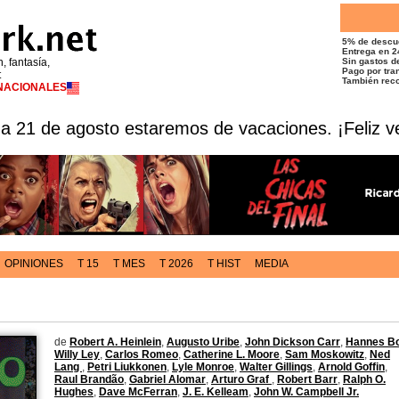
5% de descu
Entrega en 2
n, fantasía,
Sin gastos de
Pago por tran
t
También reco
RNACIONALES
 a 21 de agosto estaremos de vacaciones. ¡Feliz v
OPINIONES
T 15
T MES
T 2026
T HIST
MEDIA
de
Robert A. Heinlein
,
Augusto Uribe
,
John Dickson Carr
,
Hannes B
Willy Ley
,
Carlos Romeo
,
Catherine L. Moore
,
Sam Moskowitz
,
Ned
Lang
,
Petri Liukkonen
,
Lyle Monroe
,
Walter Gillings
,
Arnold Goffin
,
Raul Brandão
,
Gabriel Alomar
,
Arturo Graf
,
Robert Barr
,
Ralph O.
Hughes
,
Dave McFerran
,
J. E. Kelleam
,
John W. Campbell Jr.