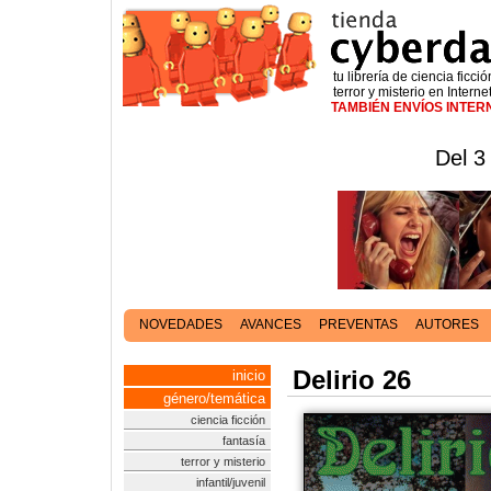
tu librería de ciencia ficció
terror y misterio en Interne
TAMBIÉN ENVÍOS INTE
Del 3
NOVEDADES
AVANCES
PREVENTAS
AUTORES
Delirio 26
inicio
género/temática
ciencia ficción
fantasía
terror y misterio
infantil/juvenil