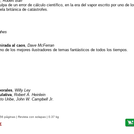
o
,
Robert Barr
ulpa de un error de cálculo científico, en la era del vapor escrito por uno de l
ela británica de catástrofes.
ghes
mirada al caos
,
Dave McFerran
uno de los mejores ilustradores de temas fantásticos de todos los tiempos.
porales
,
Willy Ley
ulativa
,
Robert A. Heinlein
to Uribe
,
John W. Campbell Jr
.
56 páginas | Revista con solapas | 0.37 kg
€