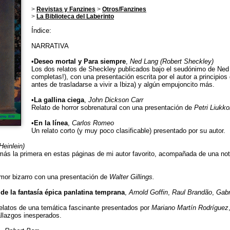
>
Revistas y Fanzines
>
Otros/Fanzines
>
La Biblioteca del Laberinto
Índice:
NARRATIVA
•
Deseo mortal y Para siempre
,
Ned Lang (Robert Sheckley)
Los dos relatos de Sheckley publicados bajo el seudónimo de Ned
completas!), con una presentación escrita por el autor a principio
antes de trasladarse a vivir a Ibiza) y algún empujoncito más.
•
La gallina ciega
,
John Dickson Carr
Relato de horror sobrenatural con una presentación de
Petri Liukk
•
En la línea
,
Carlos Romeo
Un relato corto (y muy poco clasificable) presentado por su autor.
Heinlein)
emás la primera en estas páginas de mi autor favorito, acompañada de una no
 amor bizarro con una presentación de
Walter Gillings.
de la fantasía épica panlatina temprana
,
Arnold Goffin
,
Raul Brandão
,
Gabr
elatos de una temática fascinante presentados por
Mariano Martín Rodríguez
allazgos inesperados.