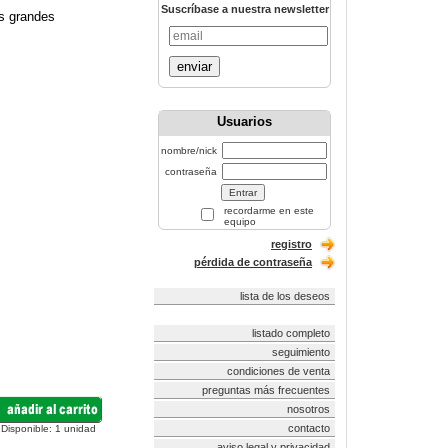
Suscríbase a nuestra newsletter
os grandes
enviar
Usuarios
nombre/nick
contraseña
recordarme en este
equipo
registro
pérdida de contraseña
lista de los deseos
listado completo
seguimiento
condiciones de venta
preguntas más frecuentes
nosotros
contacto
Disponible:
1
unidad
aviso legal y privacidad