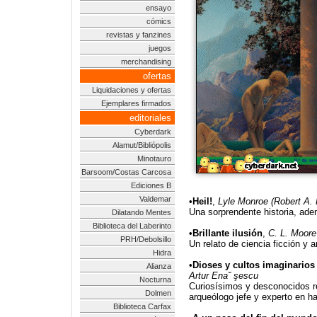
ensayo
cómics
revistas y fanzines
juegos
merchandising
ofertas
Liquidaciones y ofertas
Ejemplares firmados
editoriales
Cyberdark
Alamut/Bibliópolis
Minotauro
Barsoom/Costas Carcosa
Ediciones B
Valdemar
•
Heil!
,
Lyle Monroe (Robert A. 
Una sorprendente historia, ad
Dilatando Mentes
Biblioteca del Laberinto
•
Brillante ilusión
,
C. L. Moore
PRH/Debolsillo
Un relato de ciencia ficción y
Hidra
•
Dioses y cultos imaginarios 
Alianza
Artur Ena˘ şescu
Nocturna
Curiosísimos y desconocidos r
Dolmen
arqueólogo jefe y experto en h
Biblioteca Carfax