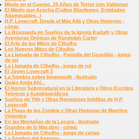
Miedo en el Cuerpo. 25 Años de Terror con Valdemar
El Miedo que Acecha (Cultos Blasfemos, Entidades
Abominables...)
H.P. Lovecraft. Desde el Más Allá y Otras Historias -
cómic
La Búsqueda en Sueños de la Ignota Kadath y Otras
Aventuras Oníricas de Randolph Carter
El Arte de los Mitos de Cthulhu
Los Nuevos Mitos de Cthulhu
La Llamada de Cthulhu - Pantalla del Guardián - juego
de rol
La Llamada de Cthulhu - juego de rol
El Joven Lovecraft 3
La Sombra sobre Innsmouth - ilustrado
Quién Anda Ahí...
El Horror Sobrenatural en la Literatura y Otros Escritos
Teóricos y Autobiográficos
Sueños de Yith y Otras Revisiones Inéditas de H.P.
Lovecraft
La Plaga de los Zombis y Otras Historias de Muertos
Vivientes
En las Montañas de la Locura - ilustrado
Grandes de lo Macabro - cómic
La Llamada de Cthulhu - juego de cartas
La Sombra del Asesino