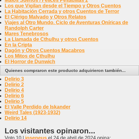
Malos Sueños / Felices Pesadillas 2
Los que Vigilan desde el Tiempo y Otros Cuentos
La Habitación Cerrada y otros Cuentos de Terror
El Clérigo Malvado y Otros Relatos
Viajes al Otro Mundo. Ciclo de Aventuras Oníricas de
Randolph Carter
Mares Tenebrosos
La Llamada de Cthulhu y otros Cuentos
En la Cripta
Dagón y Otros Cuentos Macabros
Los Mitos de Cthulhu
El Horror de Dunwich
Quienes compraron este producto adquirieron también...
Delirio 3
Delirio 2
Delirio 4
Delirio 6
Delirio 5
El Valle Perdido de Iskander
Weird Tales (1923-1932)
Delirio 14
Los visitantes opinaron...
Voto 10 |
joseneus
el 24 de abril de 2024 opina: