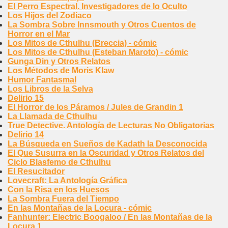
El Perro Espectral. Investigadores de lo Oculto
Los Hijos del Zodiaco
La Sombra Sobre Innsmouth y Otros Cuentos de
Horror en el Mar
Los Mitos de Cthulhu (Breccia) - cómic
Los Mitos de Cthulhu (Esteban Maroto) - cómic
Gunga Din y Otros Relatos
Los Métodos de Moris Klaw
Humor Fantasmal
Los Libros de la Selva
Delirio 15
El Horror de los Páramos / Jules de Grandin 1
La Llamada de Cthulhu
True Detective. Antología de Lecturas No Obligatorias
Delirio 14
La Búsqueda en Sueños de Kadath la Desconocida
El Que Susurra en la Oscuridad y Otros Relatos del
Ciclo Blasfemo de Cthulhu
El Resucitador
Lovecraft: La Antología Gráfica
Con la Risa en los Huesos
La Sombra Fuera del Tiempo
En las Montañas de la Locura - cómic
Fanhunter: Electric Boogaloo / En las Montañas de la
Locura 1