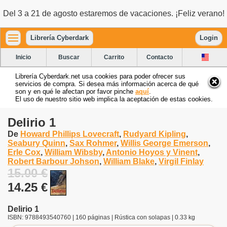
Del 3 a 21 de agosto estaremos de vacaciones. ¡Feliz verano!
Librería Cyberdark
Login
Inicio
Buscar
Carrito
Contacto
Librería Cyberdark.net usa cookies para poder ofrecer sus
servicios de compra. Si desea más información acerca de qué
son y en qué le afectan por favor pinche
aquí
.
El uso de nuestro sitio web implica la aceptación de estas cookies.
Delirio 1
De
Howard Phillips Lovecraft
,
Rudyard Kipling
,
Seabury Quinn
,
Sax Rohmer
,
Willis George Emerson
,
Erle Cox
,
William Wibsby
,
Antonio Hoyos y Vinent
,
Robert Barbour Johson
,
William Blake
,
Virgil Finlay
15.00 €
14.25 €
Delirio 1
ISBN: 9788493540760 | 160 páginas | Rústica con solapas | 0.33 kg