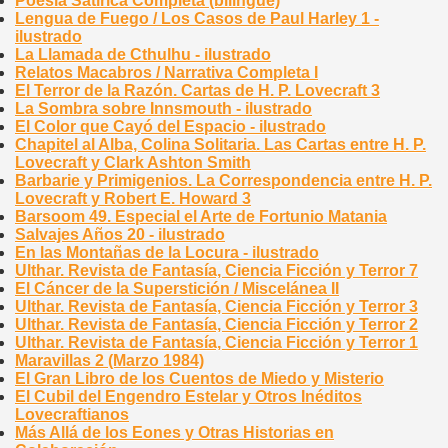
Poesía Satírica Completa (bilingüe)
Lengua de Fuego / Los Casos de Paul Harley 1 -
ilustrado
La Llamada de Cthulhu - ilustrado
Relatos Macabros / Narrativa Completa I
El Terror de la Razón. Cartas de H. P. Lovecraft 3
La Sombra sobre Innsmouth - ilustrado
El Color que Cayó del Espacio - ilustrado
Chapitel al Alba, Colina Solitaria. Las Cartas entre H. P.
Lovecraft y Clark Ashton Smith
Barbarie y Primigenios. La Correspondencia entre H. P.
Lovecraft y Robert E. Howard 3
Barsoom 49. Especial el Arte de Fortunio Matania
Salvajes Años 20 - ilustrado
En las Montañas de la Locura - ilustrado
Ulthar. Revista de Fantasía, Ciencia Ficción y Terror 7
El Cáncer de la Superstición / Miscelánea II
Ulthar. Revista de Fantasía, Ciencia Ficción y Terror 3
Ulthar. Revista de Fantasía, Ciencia Ficción y Terror 2
Ulthar. Revista de Fantasía, Ciencia Ficción y Terror 1
Maravillas 2 (Marzo 1984)
El Gran Libro de los Cuentos de Miedo y Misterio
El Cubil del Engendro Estelar y Otros Inéditos
Lovecraftianos
Más Allá de los Eones y Otras Historias en