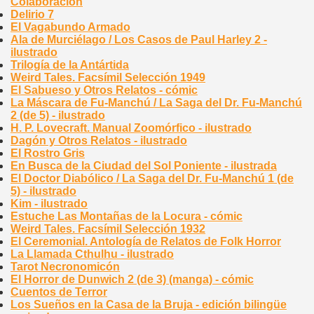
Colaboración
Delirio 7
El Vagabundo Armado
Ala de Murciélago / Los Casos de Paul Harley 2 -
ilustrado
Trilogía de la Antártida
Weird Tales. Facsímil Selección 1949
El Sabueso y Otros Relatos - cómic
La Máscara de Fu-Manchú / La Saga del Dr. Fu-Manchú
2 (de 5) - ilustrado
H. P. Lovecraft. Manual Zoomórfico - ilustrado
Dagón y Otros Relatos - ilustrado
El Rostro Gris
En Busca de la Ciudad del Sol Poniente - ilustrada
El Doctor Diabólico / La Saga del Dr. Fu-Manchú 1 (de
5) - ilustrado
Kim - ilustrado
Estuche Las Montañas de la Locura - cómic
Weird Tales. Facsímil Selección 1932
El Ceremonial. Antología de Relatos de Folk Horror
La Llamada Cthulhu - ilustrado
Tarot Necronomicón
El Horror de Dunwich 2 (de 3) (manga) - cómic
Cuentos de Terror
Los Sueños en la Casa de la Bruja - edición bilingüe