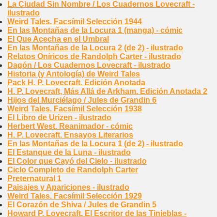
La Ciudad Sin Nombre / Los Cuadernos Lovecraft -
ilustrado
Weird Tales. Facsímil Selección 1944
En las Montañas de la Locura 1 (manga) - cómic
El Que Acecha en el Umbral
En las Montañas de la Locura 2 (de 2) - ilustrado
Relatos Oníricos de Randolph Carter - ilustrado
Dagón / Los Cuadernos Lovecraft - ilustrado
Historia (y Antología) de Weird Tales
Pack H. P. Lovecraft. Edición Anotada
H. P. Lovecraft, Más Allá de Arkham. Edición Anotada 2
Hijos del Murciélago / Jules de Grandin 6
Weird Tales. Facsímil Selección 1938
El Libro de Urizen - ilustrado
Herbert West. Reanimador - cómic
H. P. Lovecraft. Ensayos Literarios
En las Montañas de la Locura 1 (de 2) - ilustrado
El Estanque de la Luna - ilustrado
El Color que Cayó del Cielo - ilustrado
Ciclo Completo de Randolph Carter
Preternatural 1
Paisajes y Apariciones - ilustrado
Weird Tales. Facsímil Selección 1929
El Corazón de Shiva / Jules de Grandin 5
Howard P. Lovecraft. El Escritor de las Tinieblas -