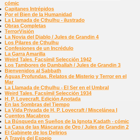
cómic
Capitanes Intrépidos
Por el Bien de la Humanidad
La Llamada de Cthulhu - ilustrado
Obras Completas
TerrorVisión
La Novia del Diablo / Jules de Grandin 4
Los Pilares de Cthulhu
Confesiones de un Incrédulo
La Garra Amarilla
Weird Tales. Facsímil Selección 1942
Los Tambores de Damballah / Jules de Grandin 3
Bienvenidos al Sabbath
Aguas Profundas. Relatos de Misterio y Terror en el
Mar
La Llamada de Cthulhu - El Ser en el Umbral
Weird Tales. Facsímil Selección 1934
H. P. Lovecraft. Edición Anotada
En las Sombras del Tiempo
La Vida Privada de H. P. Lovecraft / Miscelánea I
Cuentos Macabros
La Búsqueda en Sueños de la Ignota Kadath - cómic
La Casa de las Máscaras de Oro / Jules de Grandin 2
El Gabinete de los Delirios
A Través del Espejo