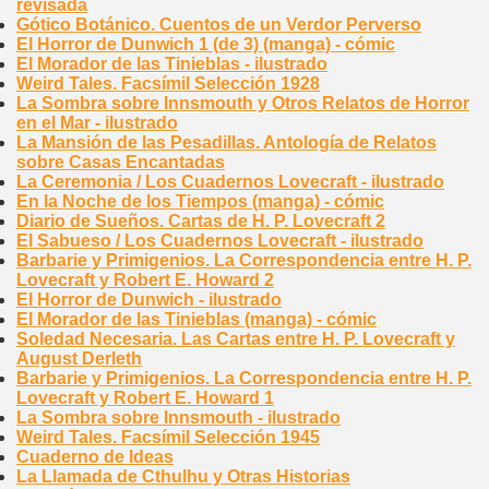
revisada
Gótico Botánico. Cuentos de un Verdor Perverso
El Horror de Dunwich 1 (de 3) (manga) - cómic
El Morador de las Tinieblas - ilustrado
Weird Tales. Facsímil Selección 1928
La Sombra sobre Innsmouth y Otros Relatos de Horror
en el Mar - ilustrado
La Mansión de las Pesadillas. Antología de Relatos
sobre Casas Encantadas
La Ceremonia / Los Cuadernos Lovecraft - ilustrado
En la Noche de los Tiempos (manga) - cómic
Diario de Sueños. Cartas de H. P. Lovecraft 2
El Sabueso / Los Cuadernos Lovecraft - ilustrado
Barbarie y Primigenios. La Correspondencia entre H. P.
Lovecraft y Robert E. Howard 2
El Horror de Dunwich - ilustrado
El Morador de las Tinieblas (manga) - cómic
Soledad Necesaria. Las Cartas entre H. P. Lovecraft y
August Derleth
Barbarie y Primigenios. La Correspondencia entre H. P.
Lovecraft y Robert E. Howard 1
La Sombra sobre Innsmouth - ilustrado
Weird Tales. Facsímil Selección 1945
Cuaderno de Ideas
La Llamada de Cthulhu y Otras Historias