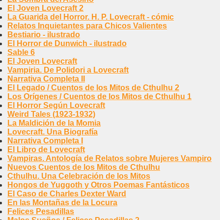
El Joven Lovecraft 2
La Guarida del Horror. H. P. Lovecraft - cómic
Relatos Inquietantes para Chicos Valientes
Bestiario - ilustrado
El Horror de Dunwich - ilustrado
Sable 6
El Joven Lovecraft
Vampiria. De Polidori a Lovecraft
Narrativa Completa II
El Legado / Cuentos de los Mitos de Cthulhu 2
Los Orígenes / Cuentos de los Mitos de Cthulhu 1
El Horror Según Lovecraft
Weird Tales (1923-1932)
La Maldición de la Momia
Lovecraft. Una Biografía
Narrativa Completa I
El Libro de Lovecraft
Vampiras. Antología de Relatos sobre Mujeres Vampiro
Nuevos Cuentos de los Mitos de Cthulhu
Cthulhu. Una Celebración de los Mitos
Hongos de Yuggoth y Otros Poemas Fantásticos
El Caso de Charles Dexter Ward
En las Montañas de la Locura
Felices Pesadillas