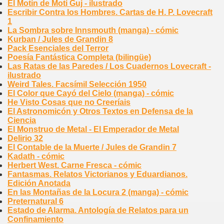
El Motín de Moti Guj - ilustrado
Escribir Contra los Hombres. Cartas de H. P. Lovecraft
1
La Sombra sobre Innsmouth (manga) - cómic
Kurban / Jules de Grandin 8
Pack Esenciales del Terror
Poesía Fantástica Completa (bilingüe)
Las Ratas de las Paredes / Los Cuadernos Lovecraft -
ilustrado
Weird Tales. Facsímil Selección 1950
El Color que Cayó del Cielo (manga) - cómic
He Visto Cosas que no Creeríais
El Astronomicón y Otros Textos en Defensa de la
Ciencia
El Monstruo de Metal - El Emperador de Metal
Delirio 32
El Contable de la Muerte / Jules de Grandin 7
Kadath - cómic
Herbert West. Carne Fresca - cómic
Fantasmas. Relatos Victorianos y Eduardianos.
Edición Anotada
En las Montañas de la Locura 2 (manga) - cómic
Preternatural 6
Estado de Alarma. Antología de Relatos para un
Confinamiento