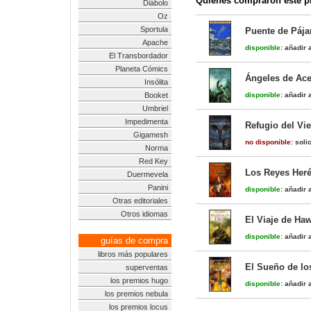
Quienes compraron este pr
Diábolo
Oz
Sportula
Puente de Pájar
Apache
disponible:
añadir a
El Transbordador
Planeta Cómics
Ángeles de Ace
Insólita
Booket
disponible:
añadir a
Umbriel
Impedimenta
Refugio del Vi
Gigamesh
no disponible:
solic
Norma
Red Key
Los Reyes Heré
Duermevela
Panini
disponible:
añadir a
Otras editoriales
Otros idiomas
El Viaje de Ha
disponible:
añadir a
guías de compra
libros más populares
El Sueño de lo
superventas
los premios hugo
disponible:
añadir a
los premios nebula
los premios locus