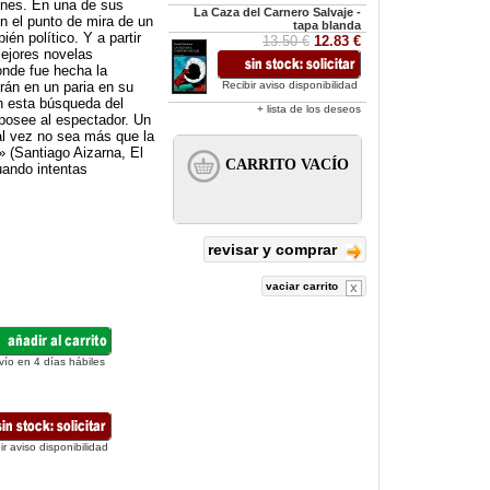
ones. En una de sus
La Caza del Carnero Salvaje -
n el punto de mira de un
tapa blanda
én político. Y a partir
13.50 €
12.83 €
mejores novelas
onde fue hecha la
irán en un paria en su
Recibir aviso disponibilidad
en esta búsqueda del
+ lista de los deseos
 posee al espectador. Un
al vez no sea más que la
» (Santiago Aizarna, El
uando intentas
revisar y comprar
vaciar carrito
vío en 4 días hábiles
ir aviso disponibilidad