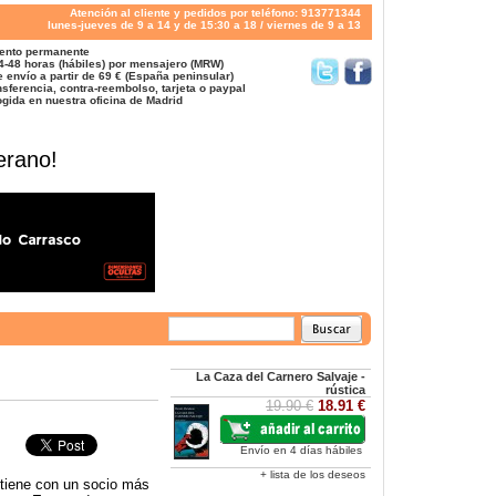
Atención al cliente y pedidos por teléfono: 913771344
lunes-jueves de 9 a 14 y de 15:30 a 18 / viernes de 9 a 13
ento permanente
4-48 horas (hábiles) por mensajero (MRW)
 envío a partir de 69 € (España peninsular)
sferencia, contra-reembolso, tarjeta o paypal
gida en nuestra oficina de Madrid
erano!
La Caza del Carnero Salvaje -
rústica
19.90 €
18.91 €
Envío en 4 días hábiles
+ lista de los deseos
 tiene con un socio más