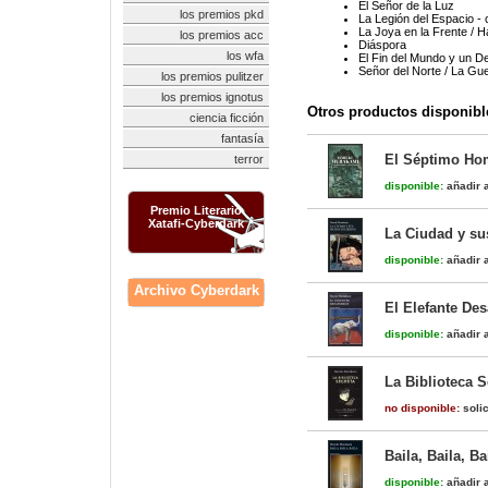
El Señor de la Luz
los premios pkd
La Legión del Espacio -
La Joya en la Frente / 
los premios acc
Diáspora
los wfa
El Fin del Mundo y un D
Señor del Norte / La Gu
los premios pulitzer
los premios ignotus
Otros productos disponibl
ciencia ficción
fantasía
El Séptimo Hom
terror
disponible:
añadir a
Premio Literario
Xatafi-Cyberdark
La Ciudad y su
disponible:
añadir a
Archivo Cyberdark
El Elefante De
disponible:
añadir a
La Biblioteca S
no disponible:
solic
Baila, Baila, Ba
disponible:
añadir a