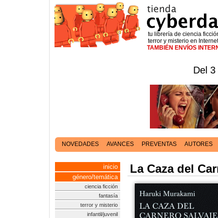
tu librería de ciencia ficció
terror y misterio en Interne
TAMBIÉN ENVÍOS INTE
Del 3
NOVEDADES
AVANCES
PREVENTAS
AUTORES
La Caza del Car
inicio
género/temática
ciencia ficción
fantasía
terror y misterio
infantil/juvenil