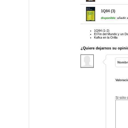
1Q84 (3)
disponible:
añadir a
1Q84 (1-2)
El Fin del Mundo y un D
Kafka en la Orilla
¿Quiere dejarnos su opini
Nombr
Valoraci
Si sólo