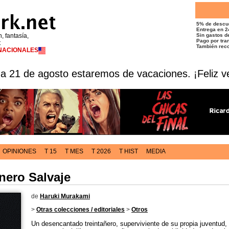
5% de descu
Entrega en 2
n, fantasía,
Sin gastos de
Pago por tran
t
También reco
RNACIONALES
 a 21 de agosto estaremos de vacaciones. ¡Feliz v
OPINIONES
T 15
T MES
T 2026
T HIST
MEDIA
nero Salvaje
de
Haruki Murakami
>
Otras colecciones / editoriales
>
Otros
Un desencantado treintañero, superviviente de su propia juventud,