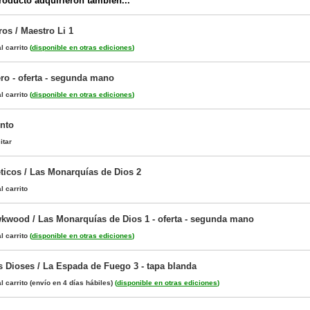
oducto adquirieron también...
os / Maestro Li 1
l carrito
(
disponible en otras ediciones
)
ro - oferta - segunda mano
l carrito
(
disponible en otras ediciones
)
ento
itar
ticos / Las Monarquías de Dios 2
l carrito
wkwood / Las Monarquías de Dios 1 - oferta - segunda mano
l carrito
(
disponible en otras ediciones
)
s Dioses / La Espada de Fuego 3 - tapa blanda
l carrito
(envío en 4 días hábiles)
(
disponible en otras ediciones
)