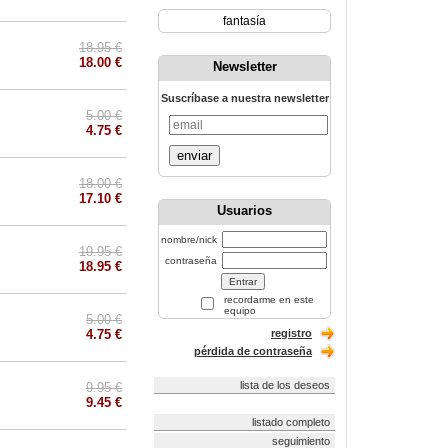
fantasía
18.95 €
18.00 €
Newsletter
Suscríbase a nuestra newsletter
5.00 €
4.75 €
enviar
18.00 €
17.10 €
Usuarios
nombre/nick
19.95 €
contraseña
18.95 €
recordarme en este
equipo
5.00 €
4.75 €
registro
pérdida de contraseña
lista de los deseos
9.95 €
9.45 €
listado completo
seguimiento