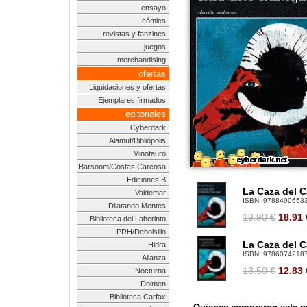
ensayo
cómics
revistas y fanzines
juegos
merchandising
ofertas
Liquidaciones y ofertas
Ejemplares firmados
editoriales
Cyberdark
Alamut/Bibliópolis
Minotauro
Barsoom/Costas Carcosa
Ediciones B
La Caza del C
Valdemar
ISBN:
9788490663
Dilatando Mentes
19.90 €
18.91
Biblioteca del Laberinto
PRH/Debolsillo
La Caza del C
Hidra
ISBN:
9786074218
Alianza
13.50 €
12.83
Nocturna
Dolmen
Biblioteca Carfax