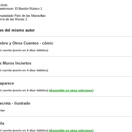
 cómic
Hawkmoon: El Bastón Rúnico 1
espiadado País de las Maravillas
erra de las Rosas 2
es del mismo autor
bre y Otros Cuentos - cómic
l carrito
(envío en 4 días hábiles)
s Muros Inciertos
l carrito
(envío en 4 días hábiles)
saparece
l carrito
(envío en 4 días hábiles)
(
disponible en otras ediciones
)
ecreta - ilustrado
itar
ila
l carrito
(envío en 4 días hábiles)
(
disponible en otras ediciones
)