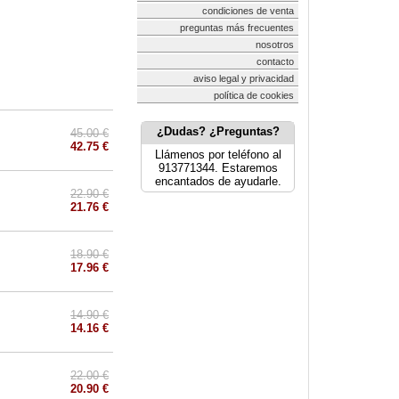
condiciones de venta
preguntas más frecuentes
nosotros
contacto
aviso legal y privacidad
política de cookies
¿Dudas? ¿Preguntas?
45.00 €
42.75 €
Llámenos por teléfono al
913771344. Estaremos
encantados de ayudarle.
22.90 €
21.76 €
18.90 €
17.96 €
14.90 €
14.16 €
22.00 €
20.90 €