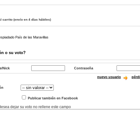
l carrito
(envío en 4 días hábiles)
espiadado País de las Maravillas
ón o su voto?
e/Nick
Contraseña
nuevo usuario
pérd
ón
Publicar también en Facebook
 desea dejar su voto no rellene este campo