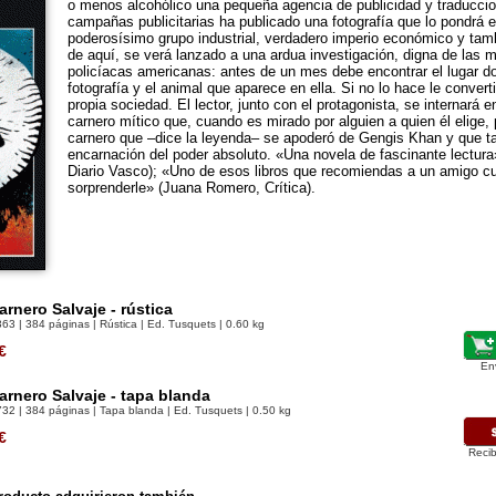
o menos alcohólico una pequeña agencia de publicidad y traducci
campañas publicitarias ha publicado una fotografía que lo pondrá e
poderosísimo grupo industrial, verdadero imperio económico y tambi
de aquí, se verá lanzado a una ardua investigación, digna de las 
policíacas americanas: antes de un mes debe encontrar el lugar d
fotografía y el animal que aparece en ella. Si no lo hace le convert
propia sociedad. El lector, junto con el protagonista, se internará 
carnero mítico que, cuando es mirado por alguien a quien él elige,
carnero que –dice la leyenda– se apoderó de Gengis Khan y que t
encarnación del poder absoluto. «Una novela de fascinante lectura
Diario Vasco); «Uno de esos libros que recomiendas a un amigo c
sorprenderle» (Juana Romero, Crítica).
arnero Salvaje - rústica
363
| 384 páginas | Rústica | Ed. Tusquets | 0.60 kg
€
En
arnero Salvaje - tapa blanda
732
| 384 páginas | Tapa blanda | Ed. Tusquets | 0.50 kg
€
Recib