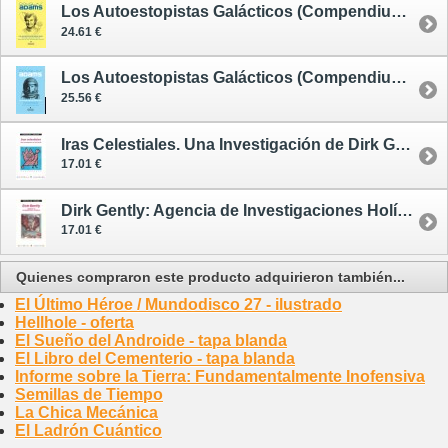
Los Autoestopistas Galácticos (Compendium) 2
24.61 €
Los Autoestopistas Galácticos (Compendium) 1
25.56 €
Iras Celestiales. Una Investigación de Dirk Gently
17.01 €
Dirk Gently: Agencia de Investigaciones Holísticas
17.01 €
Quienes compraron este producto adquirieron también...
El Último Héroe / Mundodisco 27 - ilustrado
Hellhole - oferta
El Sueño del Androide - tapa blanda
El Libro del Cementerio - tapa blanda
Informe sobre la Tierra: Fundamentalmente Inofensiva
Semillas de Tiempo
La Chica Mecánica
El Ladrón Cuántico