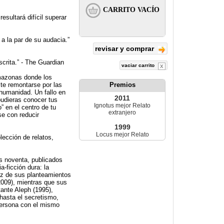
esultará difícil superar
a la par de su audacia.”
revisar y comprar
crita.” - The Guardian
vaciar carrito
Amazonas donde los
te remontarse por las
Premios
 humanidad. Un fallo en
2011
pudieras conocer tus
Ignotus mejor Relato
” en el centro de tu
extranjero
e con reducir
1999
Locus mejor Relato
lección de relatos,
os noventa, publicados
a-ficción dura: la
ez de sus planteamientos
2009), mientras que sus
ante Aleph (1995),
hasta el secretismo,
 persona con el mismo