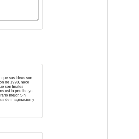
le que sus ideas son
son de 1998, hace
que son finales
s así lo percibo yo.
rarlo mejor. Sin
sis de imaginación y