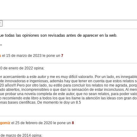
ue todas las opiniones son revisadas antes de aparecer en la web.
..
s
el 15 de marzo de 2023 le pone un
7
30 de enero de 2022 opina:
r acercamiento a este autor y me es muy difícil valorarlo. Por un lado, es innegab
nte innovadoras e ingeniosas, además hay que tener en cuenta que estos relatos 
0 años!!! Pero por otro lado, su estilo para concluir los relatos no me agrada, por
do abiertos, incomprensibles o que dan la sensación de estar inconclusos. Al meno
ue probar una novela completa de este autor, que no sean relatos, para poder valo
 recomiendo este libro a todos los que les llame la atención las ideas con gran do
nas bases científicas. De momento le doy un 8.5
 gomiz
el 25 de febrero de 2020 le pone un
8
 de marzo de 2014 opina: