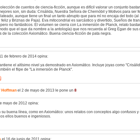
lección de cuentos de ciencia-ficción, aunque es difícil valorar un conjunto bast
mejores son, sin duda: Crisálida, Nuestra Señora de Chernóbil y Motivos para ser f
ateado, aunque tiene un final un tanto abrupto que para mí no encaja del todo (al
 feliz y Briznas de Paja). Eva mitocondrial es sarcástico y divertido, Sueños de tran
ero no fantásticos. El volumen se cierra con La inmersión de Planck, relato basta
odo que el que da nombre a la antología) que nos recuerda al Greg Egan de sus 
 de la colección Axiomático. Buena ciencia-ficción de pata negra.
11 de febrero de 2014 opina:
tiene el altísimo nivel ya demostrado en Axiomático. Incluye joyas como "Crisálid
También el flipe de "La inmersión de Planck".
f Hoffman
el 2 de mayo de 2013 le pone un
8
de mayo de 2012 opina:
 su buena línea, como en Axiomático: unos relatos con conceptos algo confusos y 
dos ellos buenos e ingeniosos.
s
el 16 de junio de 2011 opina: