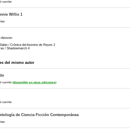
l carrito
nnie Willis 1
itar
e Atreven
abio / Crónica del Asesino de Reyes 2
ras / Shadowmarch 4
es del mismo autor
do
l carrito
(
disponible en otras ediciones
)
l carrito
Antología de Ciencia Ficción Contemporánea
itar