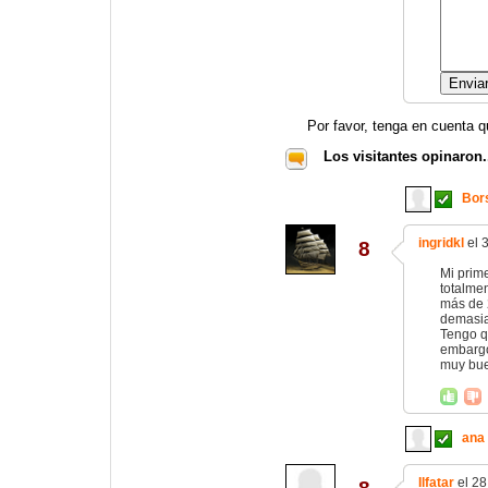
Por favor, tenga en cuenta q
Los visitantes opinaron.
Bor
ingridkl
el 
8
Mi prime
totalme
más de 2
demasia
Tengo q
embargo
muy bue
ana
Ilfatar
el 28