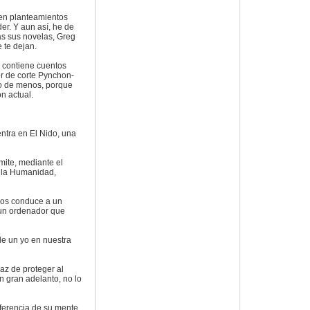
yen planteamientos
r. Y aun así, he de
as sus novelas, Greg
 te dejan.
sí contiene cuentos
or de corte Pynchon-
 lo de menos, porque
n actual.
entra en El Nido, una
mite, mediante el
e la Humanidad,
nos conduce a un
, un ordenador que
 de un yo en nuestra
paz de proteger al
n gran adelanto, no lo
sferencia de su mente