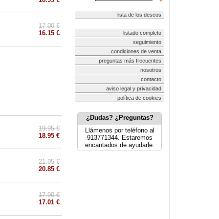
lista de los deseos
17.00 €
16.15 €
listado completo
seguimiento
condiciones de venta
preguntas más frecuentes
nosotros
contacto
aviso legal y privacidad
política de cookies
¿Dudas? ¿Preguntas?
19.95 €
Llámenos por teléfono al
18.95 €
913771344. Estaremos
encantados de ayudarle.
21.95 €
20.85 €
17.90 €
17.01 €