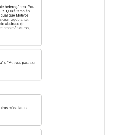
ante heterogéneo. Para
eliz. Quizá también
 igual que Motivos
sición, agobiante.
nte abstruso (del
relatos más duros,
a" o "Motivos para ser
otros más claros,