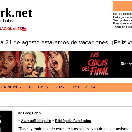
5% de descu
Entrega en 2
n, fantasía,
Sin gastos de
Pago por tran
t
También reco
RNACIONALES
 a 21 de agosto estaremos de vacaciones. ¡Feliz v
OPINIONES
T 15
T MES
T 2026
T HIST
MEDIA
de
Greg Egan
>
Alamut/Bibliópolis
>
Bibliópolis Fantástica
“Todos y cada uno de estos relatos son piezas de un virtuosismo 