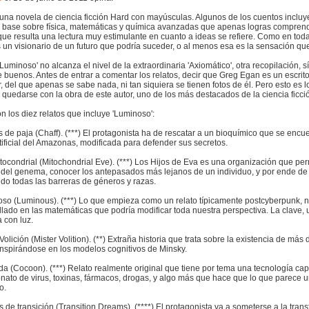
 una novela de ciencia ficción Hard con mayúsculas. Algunos de los cuentos inclu
 base sobre física, matemáticas y química avanzadas que apenas logras comprende
 que resulta una lectura muy estimulante en cuanto a ideas se refiere. Como en tod
 un visionario de un futuro que podría suceder, o al menos esa es la sensación que
'Luminoso' no alcanza el nivel de la extraordinaria 'Axiomático', otra recopilación, 
 buenos. Antes de entrar a comentar los relatos, decir que Greg Egan es un escrit
, del que apenas se sabe nada, ni tan siquiera se tienen fotos de él. Pero esto es
quedarse con la obra de este autor, uno de los más destacados de la ciencia ficció
n los diez relatos que incluye 'Luminoso':
s de paja (Chaff). (***) El protagonista ha de rescatar a un bioquímico que se encu
tificial del Amazonas, modificada para defender sus secretos.
tocondrial (Mitochondrial Eve). (***) Los Hijos de Eva es una organización que per
s del genema, conocer los antepasados más lejanos de un individuo, y por ende d
do todas las barreras de géneros y razas.
oso (Luminous). (***) Lo que empieza como un relato típicamente postcyberpunk, 
allado en las matemáticas que podría modificar toda nuestra perspectiva. La clave
 con luz.
Volición (Mister Volition). (**) Extraña historia que trata sobre la existencia de más
inspirándose en los modelos cognitivos de Minsky.
ida (Cocoon). (***) Relato realmente original que tiene por tema una tecnología ca
nato de virus, toxinas, fármacos, drogas, y algo más que hace que lo que parece u
o.
 de transición (Transition Dreams). (****) El protagonista va a someterse a la tran