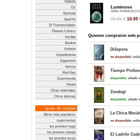
Diábolo
Luminoso
Oz
ISBN:
9788415157
Sportula
19.95 €
18.95
Apache
El Transbordador
Planeta Cómics
Quienes compraron este pr
Insólita
Booket
Umbriel
Diáspora
Impedimenta
no disponible:
solic
Gigamesh
Norma
Tiempo Profund
Red Key
disponible:
añadir a
Duermevela
Panini
Otras editoriales
Zendegi
Otros idiomas
disponible:
añadir a
guías de compra
La Chica Mecá
libros más populares
superventas
no disponible:
solic
los premios hugo
los premios nebula
El Ladrón Cuán
los premios locus