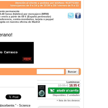
Atención al cliente y pedidos por teléfono: 913771344
lunes-jueves de 9 a 14 y de 15:30 a 18 / viernes de 9 a 13
ento permanente
4-48 horas (hábiles) por mensajero (MRW)
 envío a partir de 69 € (España peninsular)
sferencia, contra-reembolso, tarjeta o paypal
gida en nuestra oficina de Madrid
erano!
Luminoso
19.95 €
18.95 €
Disponibles: 2 unidades
+ lista de los deseos
absorbente.” - Science