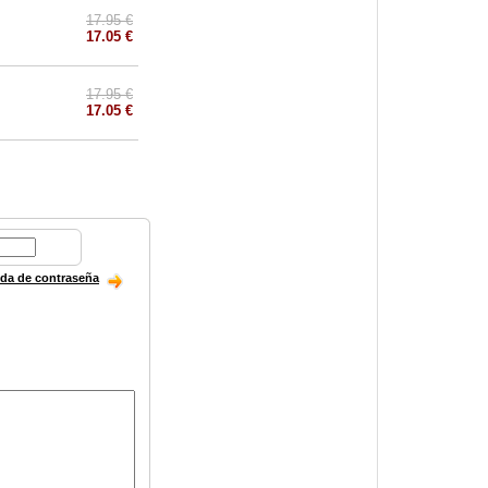
17.95 €
17.05 €
17.95 €
17.05 €
ida de contraseña