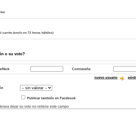
itar
l carrito
(envío en 72 horas hábiles)
ón o su voto?
e/Nick
Contraseña
nuevo usuario
pérd
ón
Publicar también en Facebook
 desea dejar su voto no rellene este campo