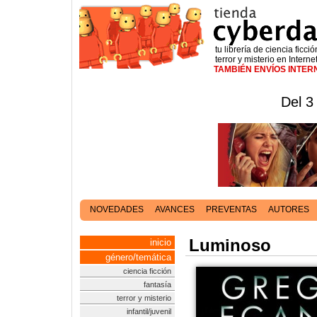
tu librería de ciencia ficció
terror y misterio en Interne
TAMBIÉN ENVÍOS INTE
Del 3
NOVEDADES
AVANCES
PREVENTAS
AUTORES
Luminoso
inicio
género/temática
ciencia ficción
fantasía
terror y misterio
infantil/juvenil