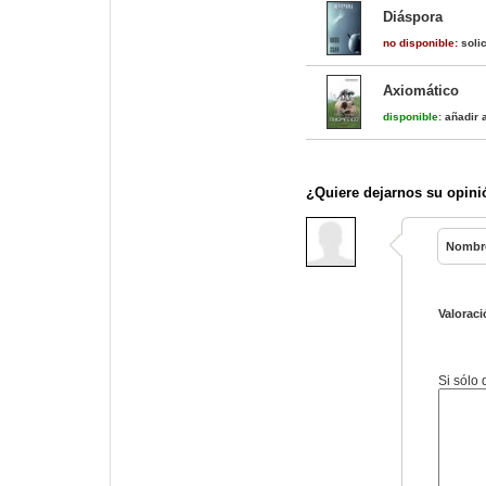
Diáspora
no disponible:
solic
Axiomático
disponible:
añadir a
¿Quiere dejarnos su opini
Nombr
Valoraci
Si sólo