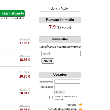
ciencia ficción
ponibles:
2
unidades
Puntuación media
7.9
(12 votos)
Newsletter
17.95 €
17.05 €
Suscríbase a nuestra newsletter
19.95 €
18.95 €
enviar
21.95 €
Usuarios
20.85 €
nombre/nick
contraseña
21.90 €
20.81 €
recordarme en este
equipo
registro
19.95 €
pérdida de contraseña
18.95 €