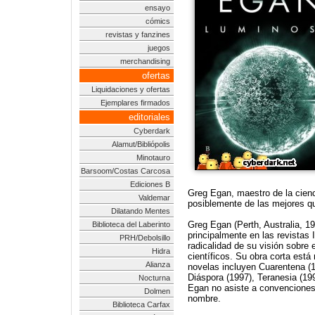
ensayo
cómics
revistas y fanzines
juegos
merchandising
ofertas
Liquidaciones y ofertas
Ejemplares firmados
editoriales
Cyberdark
Alamut/Bibliópolis
Minotauro
Barsoom/Costas Carcosa
Ediciones B
Greg Egan, maestro de la cienc
Valdemar
posiblemente de las mejores q
Dilatando Mentes
Greg Egan (Perth, Australia, 1
Biblioteca del Laberinto
principalmente en las revistas 
PRH/Debolsillo
radicalidad de su visión sobre
Hidra
científicos. Su obra corta est
Alianza
novelas incluyen Cuarentena (1
Diáspora (1997), Teranesia (19
Nocturna
Egan no asiste a convenciones n
Dolmen
nombre.
Biblioteca Carfax