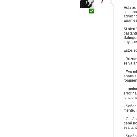
7
Esta es
con una
admitir
Egan es
Si bien 
bastante
Salinger
hay que 
Estos so
- Brizna
selva ar
- Eva mi
análisi
rompien
- Lumin
error h
funciona
- Señor 
mente, 
- Crisál
bebé no
sea tant
- Sueños