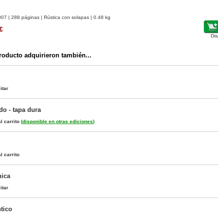
007
| 288 páginas | Rústica con solapas | 0.48 kg
€
Dis
oducto adquirieron también...
itar
o - tapa dura
l carrito
(
disponible en otras ediciones
)
l carrito
nica
itar
tico