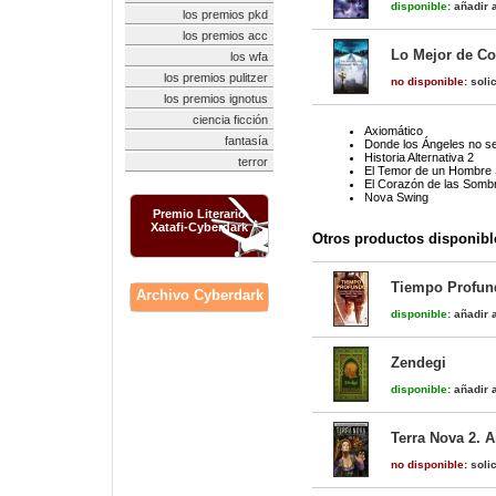
disponible:
añadir a
los premios pkd
los premios acc
Lo Mejor de Co
los wfa
los premios pulitzer
no disponible:
solic
los premios ignotus
ciencia ficción
Axiomático
fantasía
Donde los Ángeles no s
Historia Alternativa 2
terror
El Temor de un Hombre S
El Corazón de las Somb
Nova Swing
Premio Literario
Xatafi-Cyberdark
Otros productos disponibl
Tiempo Profun
Archivo Cyberdark
disponible:
añadir a
Zendegi
disponible:
añadir a
Terra Nova 2. 
no disponible:
solic