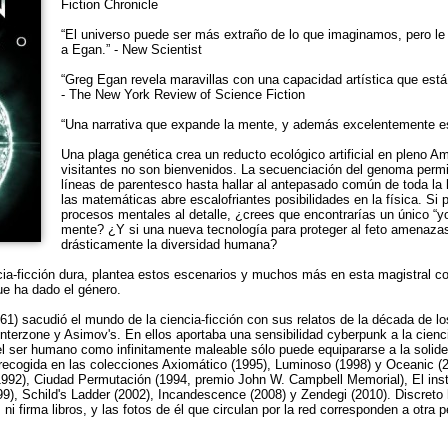
Fiction Chronicle
“El universo puede ser más extraño de lo que imaginamos, pero le r
a Egan.” - New Scientist
“Greg Egan revela maravillas con una capacidad artística que está 
- The New York Review of Science Fiction
“Una narrativa que expande la mente, y además excelentemente es
Una plaga genética crea un reducto ecológico artificial en pleno 
visitantes no son bienvenidos. La secuenciación del genoma permi
líneas de parentesco hasta hallar al antepasado común de toda la
las matemáticas abre escalofriantes posibilidades en la física. Si 
procesos mentales al detalle, ¿crees que encontrarías un único “yo
mente? ¿Y si una nueva tecnología para proteger al feto amenazas
drásticamente la diversidad humana?
ia-ficción dura, plantea estos escenarios y muchos más en esta magistral co
ue ha dado el género.
961) sacudió el mundo de la ciencia-ficción con sus relatos de la década de l
Interzone y Asimov's. En ellos aportaba una sensibilidad cyberpunk a la cienci
 el ser humano como infinitamente maleable sólo puede equipararse a la solid
á recogida en las colecciones Axiomático (1995), Luminoso (1998) y Oceanic (
992), Ciudad Permutación (1994, premio John W. Campbell Memorial), El inst
99), Schild's Ladder (2002), Incandescence (2008) y Zendegi (2010). Discreto 
i firma libros, y las fotos de él que circulan por la red corresponden a otra