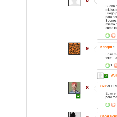
8
Buena co
mí, los 
Fuego pl
para ser
Buenos p
mismo m
como los
Khnopff
el 
9
Egan man
feliz". 
1
Wol
Oxir
el 11 
8
Egan en
pero to
Oscar Pon