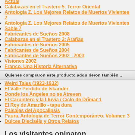
Actual
Calabazas en el Trastero 5: Terror Oriental
Antología Z. Los Mejores Relatos de Muertos Vivientes
2
Antología Z. Los Mejores Relatos de Muertos Vivientes
Sable 7
Fabricantes de Sueños 2008
Calabazas en el Trastero 2: Arañas
Fabricantes de Sueños 2005
Fabricantes de Sueños 2004
Fabricantes de Sueños 2002 - 2003
Visiones 2002
Franco. Una Historia Alternativa
Quienes compraron este producto adquirieron también...
Weird Tales (1923-1932)
El Valle Perdido de Iskander
Donde los Ángeles no se Atreven
El Carpintero y la Lluvia / Ciclo de Drímar 1
El Rey de Amarillo - tapa dura
Paisajes del Apocalipsis
Paura. Antología de Terror Contemporáneo. Volumen 3
Dulces Dieciséis y Otros Relatos
Los visitantes opinaron...