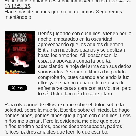
El último ejemplar en esta edición lo vendimos el
2014-12-
18 13:51:35
.
Hace más de un mes que no lo recibimos. Seguiremos
intentándolo.
Bebés jugando con cuchillos. Vienen por la
noche, amparados en la oscuridad,
aprovechando que los adultos duermen.
Entran en nuestros cuartos y se deslizan
hasta los armarios. Allí descansan, la
espalda apoyada contra la puerta,
acariciando la hoja del arma con sus dedos
sonrosados. Y sonríen. Nunca he podido
comprobarlo, pues cuando enciendo la luz
ellos ya se han marchado, temerosos de
enfrentarse cara a cara con su víctima, pero
lo sé. Usted también lo sabe, claro.
Para olvidarme de ellos, escribo sobre el dolor, sobre la
soledad, sobre la muerte. Escribo sobre el miedo. Lo hago
por los niños, por los niños que juegan con cuchillos. Esos
niños me aterran. Pero la evidencia me dice que esos
niños tendrán padres, padres despreocupados, padres
felices, padres amables que leen lo que escribo.