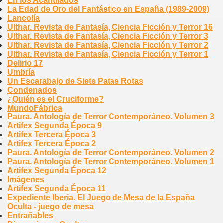
En los Acantilados
La Edad de Oro del Fantástico en España (1989-2009)
Lancolía
Ulthar. Revista de Fantasía, Ciencia Ficción y Terror 16
Ulthar. Revista de Fantasía, Ciencia Ficción y Terror 3
Ulthar. Revista de Fantasía, Ciencia Ficción y Terror 2
Ulthar. Revista de Fantasía, Ciencia Ficción y Terror 1
Delirio 17
Umbría
Un Escarabajo de Siete Patas Rotas
Condenados
¿Quién es el Cruciforme?
MundoFábrica
Paura. Antología de Terror Contemporáneo. Volumen 3
Artifex Segunda Época 9
Artifex Tercera Época 3
Artifex Tercera Época 2
Paura. Antología de Terror Contemporáneo. Volumen 2
Paura. Antología de Terror Contemporáneo. Volumen 1
Artifex Segunda Época 12
Imágenes
Artifex Segunda Época 11
Expediente Iberia. El Juego de Mesa de la España
Oculta - juego de mesa
Entrañables