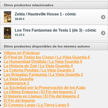
Otros productos relacionados
Zelda / Hauteville House 1 - cómic
38.00 €
Los Tres Fantasmas de Tesla 1 (de 3) - cómic
15.15 €
Otros productos disponibles de los mismos autores
Villano en Prácticas
El Final de Todas las Cosas / La Vieja Guardia 6
La Humanidad Dividida / La Vieja Guardia 5
La Historia de Zoë / La Vieja Guardia 4
La Colonia Perdida / La Vieja Guardia 3
Las Brigadas Fantasma / La Vieja Guardia 2
La Vieja Guardia
Jabberwock 1
La Sociedad por la Preservación de los Kaiju
La Última Emperox / El Fin del Imperio 3
El Imperio en Llamas / El Fin del Imperio 2
El Fin del Imperio
El Cosmos Largo / La Tierra Larga 5