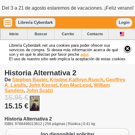
Del 3 a 21 de agosto estaremos de vacaciones. ¡Feliz verano!
Librería Cyberdark
Login
Inicio
Buscar
Carrito
Contacto
Librería Cyberdark.net usa cookies para poder ofrecer sus
servicios de compra. Si desea más información acerca de qué
son y en qué le afectan por favor pinche
aquí
.
El uso de nuestro sitio web implica la aceptación de estas cookies.
Historia Alternativa 2
De
Stephen Baxter
,
Kristine Kathryn Rusch
,
Geoffrey
A. Landis
,
John Kessel
,
Ken MacLeod
,
William
Sanders
,
John Scalzi
15.95 €
15.15 €
Historia Alternativa 2
ISBN: 9788496013612 | 256 páginas | Rústica | 0.41 kg
(no disponible) solicitar