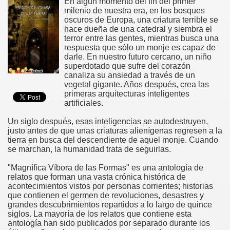
En algún momento del fin del primer
milenio de nuestra era, en los bosques
oscuros de Europa, una criatura terrible se
hace dueña de una catedral y siembra el
terror entre las gentes, mientras busca una
respuesta que sólo un monje es capaz de
darle. En nuestro futuro cercano, un niño
superdotado que sufre del corazón
canaliza su ansiedad a través de un
vegetal gigante. Años después, crea las
primeras arquitecturas inteligentes
artificiales.
Un siglo después, esas inteligencias se autodestruyen,
justo antes de que unas criaturas alienígenas regresen a la
tierra en busca del descendiente de aquel monje. Cuando
se marchan, la humanidad trata de seguirlas.
"Magnífica Víbora de las Formas" es una antología de
relatos que forman una vasta crónica histórica de
acontecimientos vistos por personas corrientes; historias
que contienen el germen de revoluciones, desastres y
grandes descubrimientos repartidos a lo largo de quince
siglos. La mayoría de los relatos que contiene esta
antología han sido publicados por separado durante los