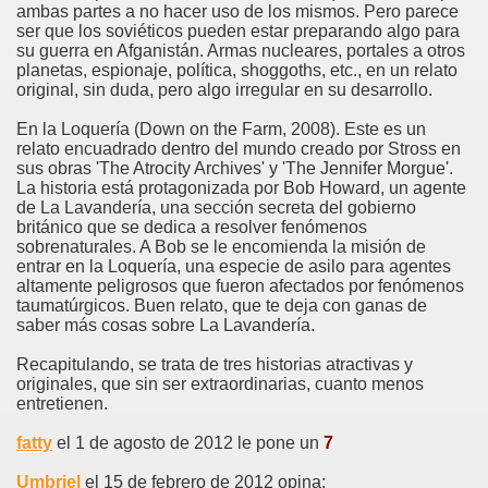
ambas partes a no hacer uso de los mismos. Pero parece
ser que los soviéticos pueden estar preparando algo para
su guerra en Afganistán. Armas nucleares, portales a otros
planetas, espionaje, política, shoggoths, etc., en un relato
original, sin duda, pero algo irregular en su desarrollo.
En la Loquería (Down on the Farm, 2008). Este es un
relato encuadrado dentro del mundo creado por Stross en
sus obras 'The Atrocity Archives' y 'The Jennifer Morgue'.
La historia está protagonizada por Bob Howard, un agente
de La Lavandería, una sección secreta del gobierno
británico que se dedica a resolver fenómenos
sobrenaturales. A Bob se le encomienda la misión de
entrar en la Loquería, una especie de asilo para agentes
altamente peligrosos que fueron afectados por fenómenos
taumatúrgicos. Buen relato, que te deja con ganas de
saber más cosas sobre La Lavandería.
Recapitulando, se trata de tres historias atractivas y
originales, que sin ser extraordinarias, cuanto menos
entretienen.
fatty
el 1 de agosto de 2012 le pone un
7
Umbriel
el 15 de febrero de 2012 opina: