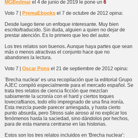
MGBedmar
el 4 de junio de 2019 le pone un
6
Voto 7 |
PremaEbooks
el 7 de octubre de 2012 opina:
Desde luego tiene un enfoque interesante. Muy bien
escrito/traducido. Sin duda, alguien a quien no dejar de
prestar atención. Es lo primero que leo del autor.
Los tres relatos son buenos. Aunque haya partes que sean
más o menos atractivas el conjunto hace que no
abandones la lectura.
Voto 7 |
Oscar Pons
el 21 de septiembre de 2012 opina:
'Brecha nuclear' es una recopilación que la editorial Grupo
AJEC compiló especialmente para el mercado español. Se
trata tres relatos de ciencia ficción que mezclan
sabiamente la ucronía con el hard y ciertos toques
lovecraftianos, todo ello impregnado de una fina ironía.
Esta mezcla puede parecer arriesgada, y hasta cierto
punto absurda, pero Stross sale airoso al no explicar los
fenómenos hasta la saciedad, sino dándolos por hechos,
para de esta manera centrarse en las historias.
Estos son los tres relatos incluidos en 'Brecha nuclear':