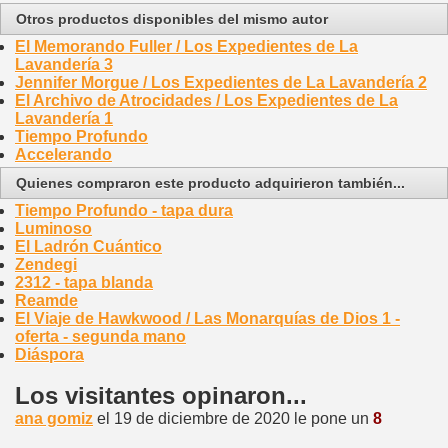
Otros productos disponibles del mismo autor
El Memorando Fuller / Los Expedientes de La
Lavandería 3
Jennifer Morgue / Los Expedientes de La Lavandería 2
El Archivo de Atrocidades / Los Expedientes de La
Lavandería 1
Tiempo Profundo
Accelerando
Quienes compraron este producto adquirieron también...
Tiempo Profundo - tapa dura
Luminoso
El Ladrón Cuántico
Zendegi
2312 - tapa blanda
Reamde
El Viaje de Hawkwood / Las Monarquías de Dios 1 -
oferta - segunda mano
Diáspora
Los visitantes opinaron...
ana gomiz
el 19 de diciembre de 2020 le pone un
8