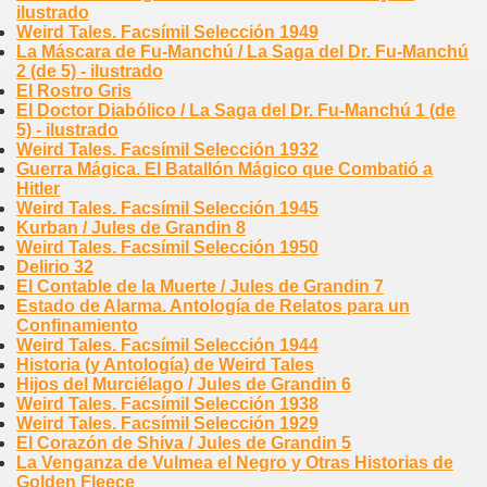
ilustrado
Weird Tales. Facsímil Selección 1949
La Máscara de Fu-Manchú / La Saga del Dr. Fu-Manchú
2 (de 5) - ilustrado
El Rostro Gris
El Doctor Diabólico / La Saga del Dr. Fu-Manchú 1 (de
5) - ilustrado
Weird Tales. Facsímil Selección 1932
Guerra Mágica. El Batallón Mágico que Combatió a
Hitler
Weird Tales. Facsímil Selección 1945
Kurban / Jules de Grandin 8
Weird Tales. Facsímil Selección 1950
Delirio 32
El Contable de la Muerte / Jules de Grandin 7
Estado de Alarma. Antología de Relatos para un
Confinamiento
Weird Tales. Facsímil Selección 1944
Historia (y Antología) de Weird Tales
Hijos del Murciélago / Jules de Grandin 6
Weird Tales. Facsímil Selección 1938
Weird Tales. Facsímil Selección 1929
El Corazón de Shiva / Jules de Grandin 5
La Venganza de Vulmea el Negro y Otras Historias de
Golden Fleece