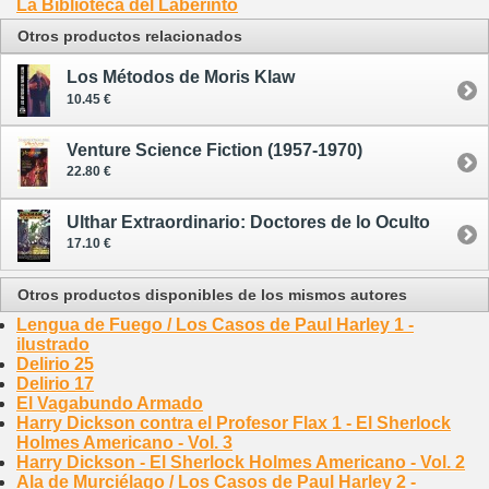
La Biblioteca del Laberinto
Otros productos relacionados
Los Métodos de Moris Klaw
10.45 €
Venture Science Fiction (1957-1970)
22.80 €
Ulthar Extraordinario: Doctores de lo Oculto
17.10 €
Otros productos disponibles de los mismos autores
Lengua de Fuego / Los Casos de Paul Harley 1 -
ilustrado
Delirio 25
Delirio 17
El Vagabundo Armado
Harry Dickson contra el Profesor Flax 1 - El Sherlock
Holmes Americano - Vol. 3
Harry Dickson - El Sherlock Holmes Americano - Vol. 2
Ala de Murciélago / Los Casos de Paul Harley 2 -