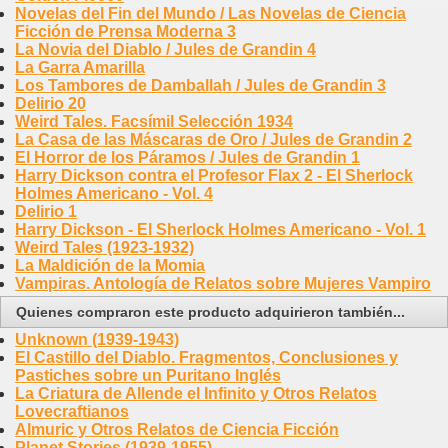
Novelas del Fin del Mundo / Las Novelas de Ciencia
Ficción de Prensa Moderna 3
La Novia del Diablo / Jules de Grandin 4
La Garra Amarilla
Los Tambores de Damballah / Jules de Grandin 3
Delirio 20
Weird Tales. Facsímil Selección 1934
La Casa de las Máscaras de Oro / Jules de Grandin 2
El Horror de los Páramos / Jules de Grandin 1
Harry Dickson contra el Profesor Flax 2 - El Sherlock
Holmes Americano - Vol. 4
Delirio 1
Harry Dickson - El Sherlock Holmes Americano - Vol. 1
Weird Tales (1923-1932)
La Maldición de la Momia
Vampiras. Antología de Relatos sobre Mujeres Vampiro
Quienes compraron este producto adquirieron también...
Unknown (1939-1943)
El Castillo del Diablo. Fragmentos, Conclusiones y
Pastiches sobre un Puritano Inglés
La Criatura de Allende el Infinito y Otros Relatos
Lovecraftianos
Almuric y Otros Relatos de Ciencia Ficción
Planet Stories (1939-1955)