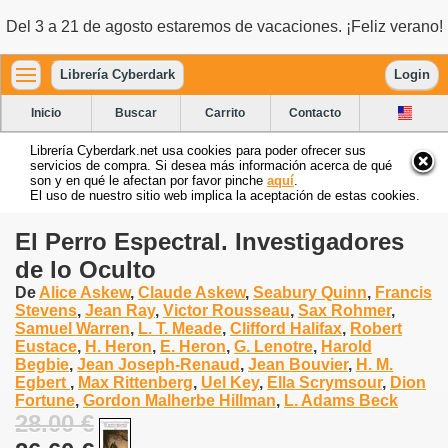
Del 3 a 21 de agosto estaremos de vacaciones. ¡Feliz verano!
Librería Cyberdark
Login
Inicio
Buscar
Carrito
Contacto
Librería Cyberdark.net usa cookies para poder ofrecer sus
servicios de compra. Si desea más información acerca de qué
son y en qué le afectan por favor pinche
aquí
.
El uso de nuestro sitio web implica la aceptación de estas cookies.
El Perro Espectral. Investigadores
de lo Oculto
De
Alice Askew
,
Claude Askew
,
Seabury Quinn
,
Francis
Stevens
,
Jean Ray
,
Victor Rousseau
,
Sax Rohmer
,
Samuel Warren
,
L. T. Meade
,
Clifford Halifax
,
Robert
Eustace
,
H. Heron
,
E. Heron
,
G. Lenotre
,
Harold
Begbie
,
Jean Joseph-Renaud
,
Jean Bouvier
,
H. M.
Egbert
,
Max Rittenberg
,
Uel Key
,
Ella Scrymsour
,
Dion
Fortune
,
Gordon Malherbe Hillman
,
L. Adams Beck
28.00 €