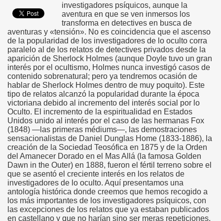
investigadores psíquicos, aunque la
aventura en que se ven inmersos los
transforma en detectives en busca de
aventuras y «tensión». No es coincidencia que el ascenso
de la popularidad de los investigadores de lo oculto corra
paralelo al de los relatos de detectives privados desde la
aparición de Sherlock Holmes (aunque Doyle tuvo un gran
interés por el ocultismo, Holmes nunca investigó casos de
contenido sobrenatural; pero ya tendremos ocasión de
hablar de Sherlock Holmes dentro de muy poquito). Este
tipo de relatos alcanzó la popularidad durante la época
victoriana debido al incremento del interés social por lo
Oculto. El incremento de la espiritualidad en Estados
Unidos unido al interés por el caso de las hermanas Fox
(1848) —las primeras médiums—, las demostraciones
sensacionalistas de Daniel Dunglas Home (1833-1886), la
creación de la Sociedad Teosófica en 1875 y de la Orden
del Amanecer Dorado en el Mas Allá (la famosa Golden
Dawn in the Outer) en 1888, fueron el fértil terreno sobre el
que se asentó el creciente interés en los relatos de
investigadores de lo oculto. Aquí presentamos una
antología histórica donde creemos que hemos recogido a
los más importantes de los investigadores psíquicos, con
las excepciones de los relatos que ya estaban publicados
en castellano y que no harían sino ser meras repeticiones.