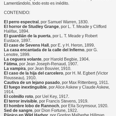
Lamentándolo, todo esto es inédito.
CONTENIDO:
El perro espectral
, por Samuel Warren, 1830.
El horror de Studley Grange
, por L. T. Meade y Clifford
Halifax, 1894.
El guardián de la puerta
, por L. T. Meade y Robert
Eustace, 1897.
El caso de Sevens Hall
, por E. y H. Heron, 1899.
La casa encantada de la calle del Infierno
, por G.
Lenotre, 1899.
La ceguera volante
, por Harold Begbie, 1904.
Fátima
, por Jean Joseph-Renaud, 1907.
La vampira
, por Jean Bouvier, 1910.
El caso de la hija del carcelero
, por H. M. Egbert (Victor
Rousseau), 1910.
Cautiva de un lejano pasado
, por Max Rittenberg, 1911.
El fuego inextinguible
, por Alice Askew y Claude Askew,
1914.
El colmillo roto
, por Uel Key, 1917.
El terror invisible
, por Francis Stevens, 1919.
El hombre lobo de Rannoch
, por Ella Scrymsour, 1920.
Sed de sangre
, por Dion Fortune, 1922.
Pánico en Wild Harbor
, por Gordon Malherbe Hillman,