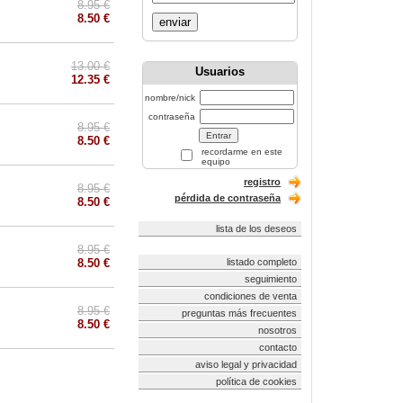
8.95 €
8.50 €
enviar
13.00 €
Usuarios
12.35 €
nombre/nick
contraseña
8.95 €
8.50 €
recordarme en este
equipo
registro
8.95 €
pérdida de contraseña
8.50 €
lista de los deseos
8.95 €
8.50 €
listado completo
seguimiento
condiciones de venta
8.95 €
preguntas más frecuentes
8.50 €
nosotros
contacto
aviso legal y privacidad
política de cookies