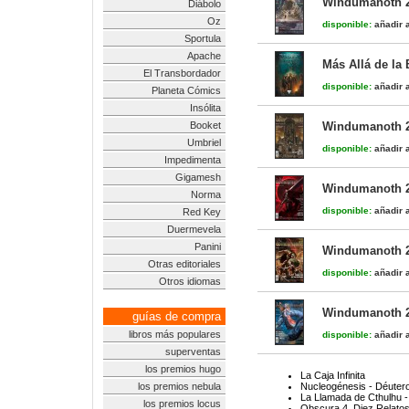
Windumanoth 
Diábolo
Oz
disponible:
añadir a
Sportula
Apache
Más Allá de la 
El Transbordador
disponible:
añadir a
Planeta Cómics
Insólita
Booket
Windumanoth 
Umbriel
disponible:
añadir a
Impedimenta
Gigamesh
Windumanoth 
Norma
disponible:
añadir a
Red Key
Duermevela
Panini
Windumanoth 
Otras editoriales
disponible:
añadir a
Otros idiomas
Windumanoth 
guías de compra
libros más populares
disponible:
añadir a
superventas
los premios hugo
La Caja Infinita
los premios nebula
Nucleogénesis - Déuter
La Llamada de Cthulhu - 
los premios locus
Obscura 4. Diez Relato