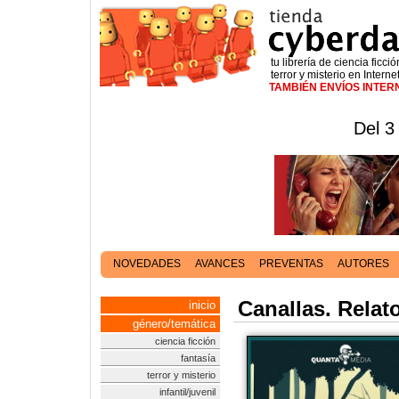
tu librería de ciencia ficció
terror y misterio en Interne
TAMBIÉN ENVÍOS INTE
Del 3
NOVEDADES
AVANCES
PREVENTAS
AUTORES
Canallas. Relat
inicio
género/temática
ciencia ficción
fantasía
terror y misterio
infantil/juvenil