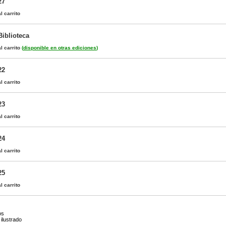
27
l carrito
Biblioteca
l carrito
(
disponible en otras ediciones
)
22
l carrito
23
l carrito
24
l carrito
25
l carrito
os
ilustrado
s