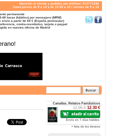
Atención al cliente y pedidos por teléfono: 913771344
lunes-jueves de 9 a 14 y de 15:30 a 18 / viernes de 9 a 13
ento permanente
4-48 horas (hábiles) por mensajero (MRW)
 envío a partir de 69 € (España peninsular)
sferencia, contra-reembolso, tarjeta o paypal
gida en nuestra oficina de Madrid
erano!
Canallas. Relatos Fantásticos
12.95 €
12.30 €
Envío en 7 días hábiles
+ lista de los deseos