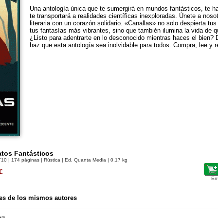
Una antología única que te sumergirá en mundos fantásticos, te ha
te transportará a realidades científicas inexploradas. Únete a noso
literaria con un corazón solidario. «Canallas» no solo despierta t
tus fantasías más vibrantes, sino que también ilumina la vida de 
¿Listo para adentrarte en lo desconocido mientras haces el bien?
haz que esta antología sea inolvidable para todos. Compra, lee y 
atos Fantásticos
710
| 174 páginas | Rústica | Ed. Quanta Media | 0.17 kg
€
En
es de los mismos autores