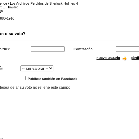
ence / Los Archivos Perdidos de Sherlock Holmes 4
rt E. Howard
jo
1880-1910
ón o su voto?
e/Nick
Contraseña
nuevo usuario
pérd
ón
Publicar también en Facebook
 desea dejar su voto no rellene este campo