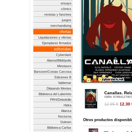
ensayo
cómics
revistas y fanzines
juegos
merchandising
ofertas
Liquidaciones y ofertas
Ejemplares firmados
editoriales
Cyberdark
Alamut/Bibliópolis
Minotauro
Barsoom/Costas Carcosa
Ediciones B
Valdemar
Dilatando Mentes
Canallas. Rel
Biblioteca del Laberinto
ISBN:
9788412780
PRH/Debolsillo
12.95 €
12.30
Hidra
Alianza
Nocturna
Otros productos disponibl
Dolmen
Biblioteca Carfax