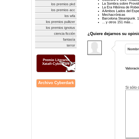
La Sombra sobre Provid
los premios pkd
La Era Hibórea de Robe
los premios acc
A Ambos Lados del Espe
Mechacrónicas
los wfa
Barcelona Steampunk. 
los premios pulitzer
... y otros 151 más...
los premios ignotus
¿Quiere dejarnos su opini
ciencia ficción
fantasía
terror
Nombr
Premio Literario
Xatafi-Cyberdark
Valoraci
Archivo Cyberdark
Si sólo