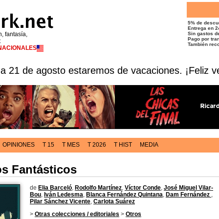
5% de descu
Entrega en 2
n, fantasía,
Sin gastos de
Pago por tran
t
También reco
RNACIONALES
 a 21 de agosto estaremos de vacaciones. ¡Feliz v
OPINIONES
T 15
T MES
T 2026
T HIST
MEDIA
os Fantásticos
de
Elia Barceló
,
Rodolfo Martínez
,
Víctor Conde
,
José Miguel Vilar-
Bou
,
Iván Ledesma
,
Blanca Fernández Quintana
,
Dam Fernández
,
Pilar Sánchez Vicente
,
Carlota Suárez
>
Otras colecciones / editoriales
>
Otros