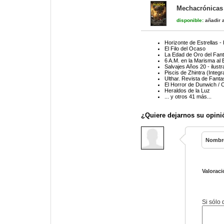
Mechacrónicas
disponible:
añadir a
Horizonte de Estrellas 
El Filo del Ocaso
La Edad de Oro del Fan
6 A.M. en la Marisma al 
Salvajes Años 20 - ilust
Piscis de Zhintra (Integra
Ulthar. Revista de Fanta
El Horror de Dunwich / C
Heraldos de la Luz
... y otros 41 más...
¿Quiere dejarnos su opini
Nombr
Valoraci
Si sólo