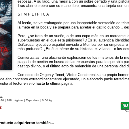
esposas. A su lado, una mesilla con un sobre cerrado y una pisto
Tras abrir el sobre con su mano libre, encuentra una tarjeta con un
S I M P L I F I C A
Al leerlo, se ve embargado por una insoportable sensación de trist
la mete en la boca y se prepara para apretar el gatillo cuando... de
Pero, ¿se trata de un sueño, o de una capa más en un mareante la
superpuestas en el que está prisionero? ¿Es su auténtica identida
Doñarosa, ejecutivo español enviado a Mumbai por su empresa, o
más profundo? ¿Es él el héroe de su historia, el villano... o las d
Comienza así una alucinante exploración de los misterios de la me
plagado de acción en busca de las respuestas para lo que sólo pue
castigo divino, o el último acto de redención de una personalidad 
Con ecos de Origen y Tenet, Víctor Conde realiza su propio homen
r de alto concepto extraordinariamente ejecutado, un elaborado puzle tetradim
drá al lector en vilo hasta la última página.
ta
690
| 288 páginas | Tapa dura | 0.50 kg
€
Dis
oducto adquirieron también...