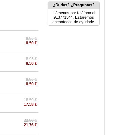
¿Dudas? ¿Preguntas?
Llámenos por teléfono al
913771344. Estaremos
encantados de ayudarle.
8.95 €
8.50 €
8.95 €
8.50 €
8.95 €
8.50 €
18.50 €
17.58 €
22.90 €
21.76 €