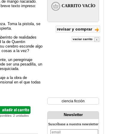
la de mango nacarado.
 breve texto impreso:
eza. Toma la pistola, se
spierta.
revisar y comprar
berinto de realidades
vaciar carrito
d la de Quentin
 su cerebro esconde algo
os cosas a la vez?
nte, un peregrinaje
de ser una pesadilla, un
desquiciada.
aje a la obra de
ensional en el que todas
ciencia ficción
Newsletter
ponibles:
2
unidades
Suscríbase a nuestra newsletter