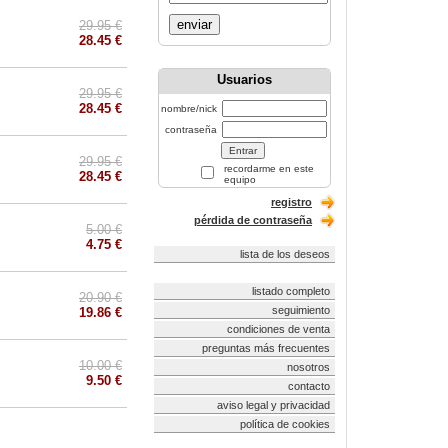
enviar
29.95 €
28.45 €
Usuarios
29.95 €
28.45 €
nombre/nick
contraseña
29.95 €
recordarme en este
28.45 €
equipo
registro
pérdida de contraseña
5.00 €
4.75 €
lista de los deseos
listado completo
20.90 €
seguimiento
19.86 €
condiciones de venta
preguntas más frecuentes
10.00 €
nosotros
9.50 €
contacto
aviso legal y privacidad
política de cookies