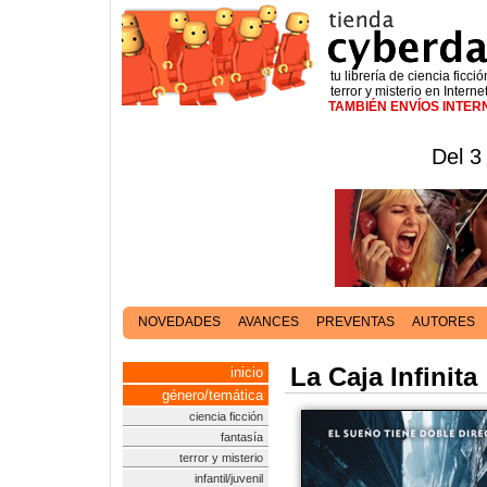
tu librería de ciencia ficció
terror y misterio en Interne
TAMBIÉN ENVÍOS INTE
Del 3
NOVEDADES
AVANCES
PREVENTAS
AUTORES
La Caja Infinita
inicio
género/temática
ciencia ficción
fantasía
terror y misterio
infantil/juvenil