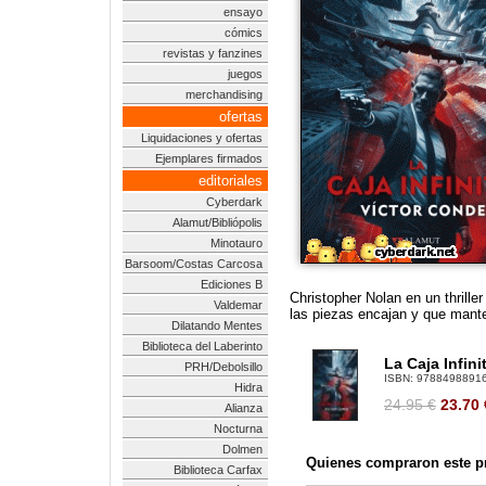
ensayo
cómics
revistas y fanzines
juegos
merchandising
ofertas
Liquidaciones y ofertas
Ejemplares firmados
editoriales
Cyberdark
Alamut/Bibliópolis
Minotauro
Barsoom/Costas Carcosa
Ediciones B
Christopher Nolan en un thrille
Valdemar
las piezas encajan y que manten
Dilatando Mentes
Biblioteca del Laberinto
La Caja Infini
PRH/Debolsillo
ISBN:
9788498891
Hidra
24.95 €
23.70
Alianza
Nocturna
Dolmen
Quienes compraron este pr
Biblioteca Carfax