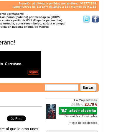
Atención al cliente y pedidos por teléfono: 913771344
lunes-jueves de 9 a 14 y de 15:30 a 18 / viernes de 9 a 13
ento permanente
4-48 horas (hábiles) por mensajero (MRW)
 envío a partir de 69 € (España peninsular)
sferencia, contra-reembolso, tarjeta o paypal
gida en nuestra oficina de Madrid
erano!
La Caja Infinita
24.95 €
23.70 €
Disponibles: 2 unidades
+ lista de los deseos
re al que le atan unas