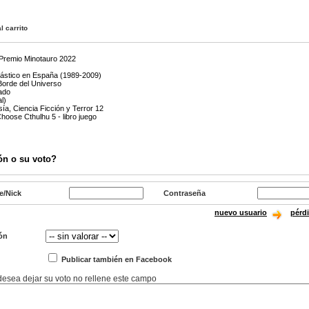
l carrito
- Premio Minotauro 2022
tástico en España (1989-2009)
Borde del Universo
rado
l)
sía, Ciencia Ficción y Terror 12
hoose Cthulhu 5 - libro juego
ón o su voto?
e/Nick
Contraseña
nuevo usuario
pérd
ón
Publicar también en Facebook
 desea dejar su voto no rellene este campo