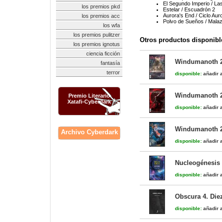
El Segundo Imperio / La
los premios pkd
Estelar / Escuadrón 2
Aurora's End / Ciclo Aur
los premios acc
Polvo de Sueños / Malaz
los wfa
los premios pulitzer
Otros productos disponibl
los premios ignotus
ciencia ficción
Windumanoth 
fantasía
terror
disponible:
añadir a
Windumanoth 
Premio Literario
Xatafi-Cyberdark
disponible:
añadir a
Windumanoth 
Archivo Cyberdark
disponible:
añadir a
Nucleogénesis 
disponible:
añadir a
Obscura 4. Die
disponible:
añadir a