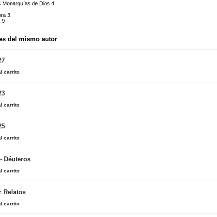
s Monarquías de Dios 4
ora 3
 9
es del mismo autor
27
l carrito
23
l carrito
25
l carrito
- Déuteros
l carrito
z Relatos
l carrito