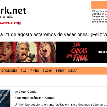
5% de descu
Entrega en 2
n, fantasía,
Sin gastos de
Pago por tran
t
También reco
RNACIONALES
 a 21 de agosto estaremos de vacaciones. ¡Feliz v
OPINIONES
T 15
T MES
T 2026
T HIST
MEDIA
de
Víctor Conde
>
Alamut/Bibliópolis
>
Alamut
Un hombre despierta en una habitación. Yace desnudo sobre un cat