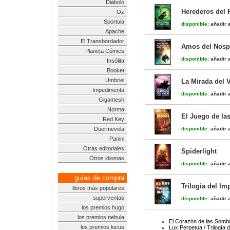
Diábolo
Herederos del 
Oz
Sportula
disponible:
añadir a
Apache
El Transbordador
Amos del Nospa
Planeta Cómics
disponible:
añadir a
Insólita
Booket
Umbriel
La Mirada del V
Impedimenta
disponible:
añadir a
Gigamesh
Norma
El Juego de la
Red Key
Duermevela
disponible:
añadir a
Panini
Otras editoriales
Spiderlight
Otros idiomas
disponible:
añadir a
guías de compra
Trilogía del Im
libros más populares
superventas
disponible:
añadir a
los premios hugo
los premios nebula
El Corazón de las Somb
los premios locus
Lux Perpetua / Trilogía 