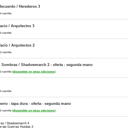
Recuerdo / Herederos 3
l carrito
cio / Arquitectos 3
l carrito
acío / Arquitectos 2
l carrito
s Sombras / Shadowmarch 2 - oferta - segunda mano
l carrito
(
disponible en otras ediciones
)
l carrito
perio - tapa dura - oferta - segunda mano
l carrito
(
disponible en otras ediciones
)
ras / Shadowmarch 4
de las Guerras Husitas 3