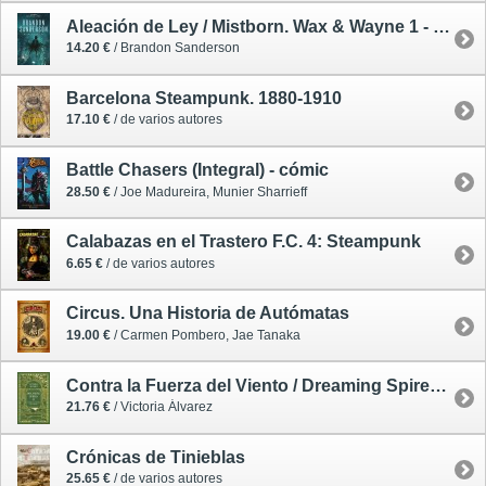
Aleación de Ley / Mistborn. Wax & Wayne 1 - tapa blanda
14.20 €
/ Brandon Sanderson
Barcelona Steampunk. 1880-1910
17.10 €
/ de varios autores
Battle Chasers (Integral) - cómic
28.50 €
/ Joe Madureira, Munier Sharrieff
Calabazas en el Trastero F.C. 4: Steampunk
6.65 €
/ de varios autores
Circus. Una Historia de Autómatas
19.00 €
/ Carmen Pombero, Jae Tanaka
Contra la Fuerza del Viento / Dreaming Spires 2
21.76 €
/ Victoria Álvarez
Crónicas de Tinieblas
25.65 €
/ de varios autores