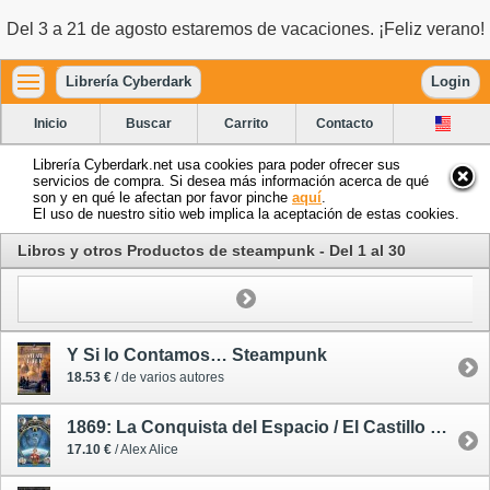
Del 3 a 21 de agosto estaremos de vacaciones. ¡Feliz verano!
Librería Cyberdark
Login
Inicio
Buscar
Carrito
Contacto
Librería Cyberdark.net usa cookies para poder ofrecer sus
servicios de compra. Si desea más información acerca de qué
son y en qué le afectan por favor pinche
aquí
.
El uso de nuestro sitio web implica la aceptación de estas cookies.
Libros y otros Productos de steampunk - Del 1 al 30
Y Si lo Contamos… Steampunk
18.53 €
/ de varios autores
1869: La Conquista del Espacio / El Castillo de las Estrellas 1 (de 2) - cómic
17.10 €
/ Alex Alice