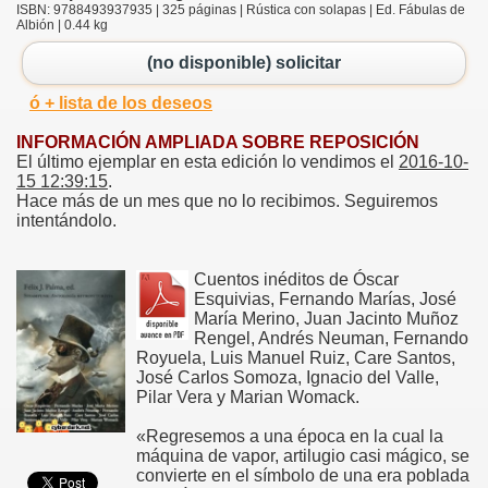
ISBN: 9788493937935 | 325 páginas | Rústica con solapas | Ed. Fábulas de
Albión | 0.44 kg
(no disponible) solicitar
ó + lista de los deseos
INFORMACIÓN AMPLIADA SOBRE REPOSICIÓN
El último ejemplar en esta edición lo vendimos el
2016-10-
15 12:39:15
.
Hace más de un mes que no lo recibimos. Seguiremos
intentándolo.
Cuentos inéditos de Óscar
Esquivias, Fernando Marías, José
María Merino, Juan Jacinto Muñoz
Rengel, Andrés Neuman, Fernando
Royuela, Luis Manuel Ruiz, Care Santos,
José Carlos Somoza, Ignacio del Valle,
Pilar Vera y Marian Womack.
«Regresemos a una época en la cual la
máquina de vapor, artilugio casi mágico, se
convierte en el símbolo de una era poblada