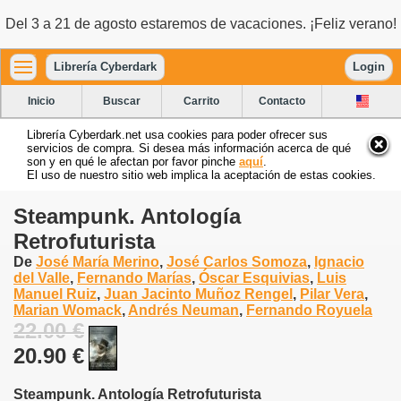
Del 3 a 21 de agosto estaremos de vacaciones. ¡Feliz verano!
Librería Cyberdark
Login
Inicio
Buscar
Carrito
Contacto
Librería Cyberdark.net usa cookies para poder ofrecer sus
servicios de compra. Si desea más información acerca de qué
son y en qué le afectan por favor pinche
aquí
.
El uso de nuestro sitio web implica la aceptación de estas cookies.
Steampunk. Antología
Retrofuturista
De
José María Merino
,
José Carlos Somoza
,
Ignacio
del Valle
,
Fernando Marías
,
Óscar Esquivias
,
Luis
Manuel Ruiz
,
Juan Jacinto Muñoz Rengel
,
Pilar Vera
,
Marian Womack
,
Andrés Neuman
,
Fernando Royuela
22.00 €
20.90 €
Steampunk. Antología Retrofuturista