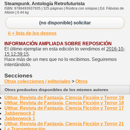
Steampunk. Antología Retrofuturista
ISBN: 9788493937935 | 325 páginas | Rústica con solapas | Ed. Fábulas de
Albión | 0.44 kg
(no disponible) solicitar
ó + lista de los deseos
INFORMACIÓN AMPLIADA SOBRE REPOSICIÓN
El último ejemplar en esta edición lo vendimos el
2016-10-
15 12:39:15
.
Hace más de un mes que no lo recibimos. Seguiremos
intentándolo.
Secciones
Otras colecciones / editoriales
>
Otros
Otros productos disponibles de los mismos autores
Ulthar. Revista de Fantasía, Ciencia Ficción y Terror 19
Ulthar. Revista de Fantasía, Ciencia Ficción y Terror 18
Ulthar. Revista de Fantasía, Ciencia Ficción y Terror 17
Jabberwock 2
Jabberwock 1
Ulthar. Revista de Fantasía, Ciencia Ficción y Terror 21
La Transmigración