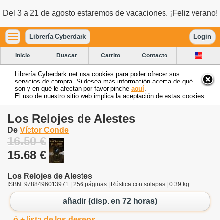
Del 3 a 21 de agosto estaremos de vacaciones. ¡Feliz verano!
Librería Cyberdark
Login
Inicio
Buscar
Carrito
Contacto
Librería Cyberdark.net usa cookies para poder ofrecer sus
servicios de compra. Si desea más información acerca de qué
son y en qué le afectan por favor pinche
aquí
.
El uso de nuestro sitio web implica la aceptación de estas cookies.
Los Relojes de Alestes
De
Víctor Conde
16.50 €
15.68 €
Los Relojes de Alestes
ISBN: 9788496013971 | 256 páginas | Rústica con solapas | 0.39 kg
añadir (disp. en 72 horas)
ó + lista de los deseos