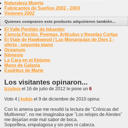
Naturaleza Muerta
Fabricantes de Sueños 2002 - 2003
Visiones 2002
Quienes compraron este producto adquirieron también...
El Valle Perdido de Iskander
Ciencia Ficción. Poemas, Artículos y Novelas Cortas
El Viaje de Hawkwood / Las Monarquías de Dios 1 -
oferta - segunda mano
Oceanum
Némesis
La Cara en el Abismo
Mano de Galaxia
Espíritus de Marte
Los visitantes opinaron...
IzzyIsra
el 16 de julio de 2012 le pone un
6
Voto 4 |
kokio
el 9 de diciembre de 2010 opina:
Con lo amena que me resultó la lectura de "Crónicas del
Multiverso", no me imaginaba que "Los relojes de Alestes"
me dejarían este mal sabor de boca.
Soporífera, empalagosa y sin pies ni cabeza.