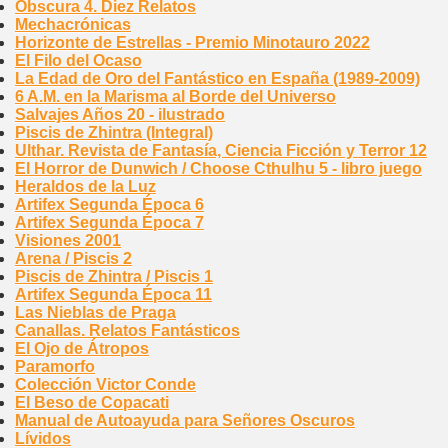
Obscura 4. Diez Relatos
Mechacrónicas
Horizonte de Estrellas - Premio Minotauro 2022
El Filo del Ocaso
La Edad de Oro del Fantástico en España (1989-2009)
6 A.M. en la Marisma al Borde del Universo
Salvajes Años 20 - ilustrado
Piscis de Zhintra (Integral)
Ulthar. Revista de Fantasía, Ciencia Ficción y Terror 12
El Horror de Dunwich / Choose Cthulhu 5 - libro juego
Heraldos de la Luz
Artifex Segunda Época 6
Artifex Segunda Época 7
Visiones 2001
Arena / Piscis 2
Piscis de Zhintra / Piscis 1
Artifex Segunda Época 11
Las Nieblas de Praga
Canallas. Relatos Fantásticos
El Ojo de Átropos
Paramorfo
Colección Victor Conde
El Beso de Copacati
Manual de Autoayuda para Señores Oscuros
Lívidos