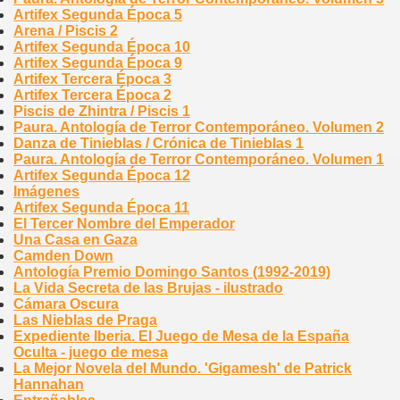
Artifex Segunda Época 5
Arena / Piscis 2
Artifex Segunda Época 10
Artifex Segunda Época 9
Artifex Tercera Época 3
Artifex Tercera Época 2
Piscis de Zhintra / Piscis 1
Paura. Antología de Terror Contemporáneo. Volumen 2
Danza de Tinieblas / Crónica de Tinieblas 1
Paura. Antología de Terror Contemporáneo. Volumen 1
Artifex Segunda Época 12
Imágenes
Artifex Segunda Época 11
El Tercer Nombre del Emperador
Una Casa en Gaza
Camden Down
Antología Premio Domingo Santos (1992-2019)
La Vida Secreta de las Brujas - ilustrado
Cámara Oscura
Las Nieblas de Praga
Expediente Iberia. El Juego de Mesa de la España
Oculta - juego de mesa
La Mejor Novela del Mundo. 'Gigamesh' de Patrick
Hannahan