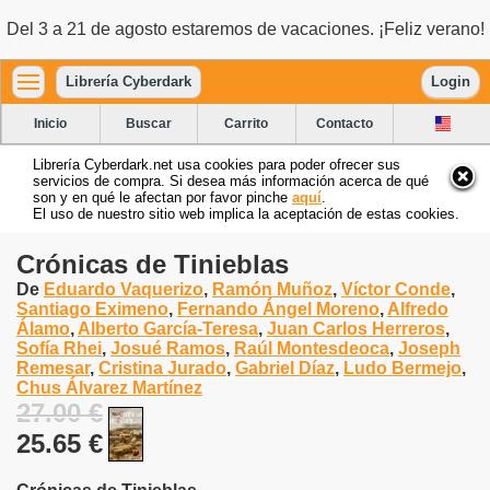
Del 3 a 21 de agosto estaremos de vacaciones. ¡Feliz verano!
Librería Cyberdark
Login
Inicio
Buscar
Carrito
Contacto
Librería Cyberdark.net usa cookies para poder ofrecer sus
servicios de compra. Si desea más información acerca de qué
son y en qué le afectan por favor pinche
aquí
.
El uso de nuestro sitio web implica la aceptación de estas cookies.
Crónicas de Tinieblas
De
Eduardo Vaquerizo
,
Ramón Muñoz
,
Víctor Conde
,
Santiago Eximeno
,
Fernando Ángel Moreno
,
Alfredo
Álamo
,
Alberto García-Teresa
,
Juan Carlos Herreros
,
Sofía Rhei
,
Josué Ramos
,
Raúl Montesdeoca
,
Joseph
Remesar
,
Cristina Jurado
,
Gabriel Díaz
,
Ludo Bermejo
,
Chus Álvarez Martínez
27.00 €
25.65 €