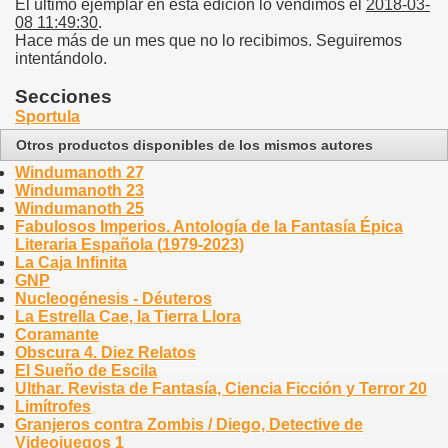
El último ejemplar en esta edición lo vendimos el
2018-03-
08 11:49:30
.
Hace más de un mes que no lo recibimos. Seguiremos
intentándolo.
Secciones
Sportula
Otros productos disponibles de los mismos autores
Windumanoth 27
Windumanoth 23
Windumanoth 25
Fabulosos Imperios. Antología de la Fantasía Épica
Literaria Española (1979-2023)
La Caja Infinita
GNP
Nucleogénesis - Déuteros
La Estrella Cae, la Tierra Llora
Coramante
Obscura 4. Diez Relatos
El Sueño de Escila
Ulthar. Revista de Fantasía, Ciencia Ficción y Terror 20
Limítrofes
Granjeros contra Zombis / Diego, Detective de
Videojuegos 1