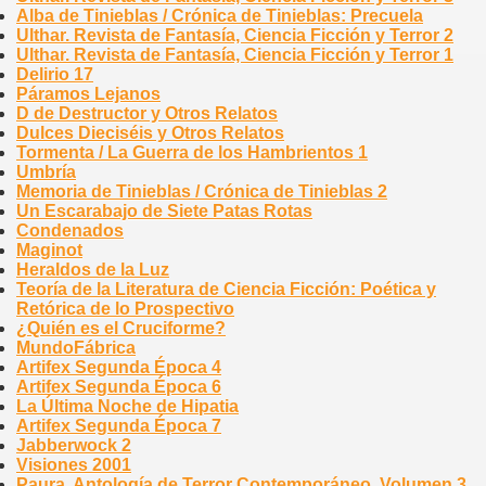
Alba de Tinieblas / Crónica de Tinieblas: Precuela
Ulthar. Revista de Fantasía, Ciencia Ficción y Terror 2
Ulthar. Revista de Fantasía, Ciencia Ficción y Terror 1
Delirio 17
Páramos Lejanos
D de Destructor y Otros Relatos
Dulces Dieciséis y Otros Relatos
Tormenta / La Guerra de los Hambrientos 1
Umbría
Memoria de Tinieblas / Crónica de Tinieblas 2
Un Escarabajo de Siete Patas Rotas
Condenados
Maginot
Heraldos de la Luz
Teoría de la Literatura de Ciencia Ficción: Poética y
Retórica de lo Prospectivo
¿Quién es el Cruciforme?
MundoFábrica
Artifex Segunda Época 4
Artifex Segunda Época 6
La Última Noche de Hipatia
Artifex Segunda Época 7
Jabberwock 2
Visiones 2001
Paura. Antología de Terror Contemporáneo. Volumen 3