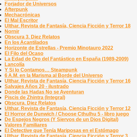
Forjador de Universos
Afterpunk
Mechacrónicas
El Mal Escritor
Ulthar. Revista de Fantasía, Ciencia Ficción y Terror 18
Nornir
Obscura 3. Diez Relatos
En los Acantilados
Horizonte de Estrellas - Premio Minotauro 2022
El Filo del Ocaso
La Edad de Oro del Fantástico en España (1989-2009)
Lancolía
Y Si lo Contamos… Steampunk
6 A.M. en la Marisma al Borde del Universo
Ulthar. Revista de Fantasía, Ciencia Ficción y Terror 16
Salvajes Años 20 - ilustrado
Donde las Hadas No se Aventuran
Piscis de Zhintra (Integral)
Obscura. Diez Relatos
Ulthar. Revista de Fantasía, Ciencia Ficción y Terror 12
El Horror de Dunwich / Choose Cthulhu 5 - libro juego
De Espejos Negros (Y Siervos de un Dios Digital)
Valores Familiares
El Detective que Tenía Mariposas en el Estómago
Ulthar. Revista de Fantasía, Ciencia Ficción y Terror 3