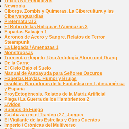
Textos No Predictivos
Newropía
Cíborgs, Zombis y Quimeras. La Cibercultura y las
Cibervanguardias
Preternatural 3
El Robo de las Reliquias / Amenazas 3
Espadas Salvajes 1
Ácronos de Acero y Sangre. Relatos de Terror
Steampunk
La Llegada / Amenazas 1
Monstruosas
Tormenta e Ímpetu. Una Antología Sturm und Drang
De la Carne
El Cielo Bajo el Suelo
Manual de Autoayuda para Señores Oscuros
Haberlas Haylas. Humor y Brujas
Insólitas. Narradoras de lo Fantástico en Latinoamérica
y España
ProyEctogénesis. Relatos de la Matriz Artificial
Plaga / La Guerra de los Hambrientos 2
Lívidos
Sueños de Fuego
Calabazas en el Trastero 27: Juegos
El Vigilante de las Estrellas y Otros Cuentos
Imperio / Crónicas del Multiverso