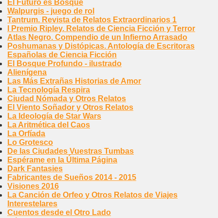
El Futuro es Bosque
Walpurgis - juego de rol
Tantrum. Revista de Relatos Extraordinarios 1
I Premio Ripley. Relatos de Ciencia Ficción y Terror
Atlas Negro. Compendio de un Infierno Arrasado
Poshumanas y Distópicas. Antología de Escritoras
Españolas de Ciencia Ficción
El Bosque Profundo - ilustrado
Alienígena
Las Más Extrañas Historias de Amor
La Tecnología Respira
Ciudad Nómada y Otros Relatos
El Viento Soñador y Otros Relatos
La Ideología de Star Wars
La Aritmética del Caos
La Orfíada
Lo Grotesco
De las Ciudades Vuestras Tumbas
Espérame en la Última Página
Dark Fantasies
Fabricantes de Sueños 2014 - 2015
Visiones 2016
La Canción de Orfeo y Otros Relatos de Viajes
Interestelares
Cuentos desde el Otro Lado