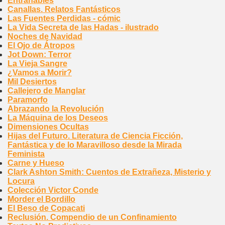
Entrañables
Canallas. Relatos Fantásticos
Las Fuentes Perdidas - cómic
La Vida Secreta de las Hadas - ilustrado
Noches de Navidad
El Ojo de Átropos
Jot Down: Terror
La Vieja Sangre
¿Vamos a Morir?
Mil Desiertos
Callejero de Manglar
Paramorfo
Abrazando la Revolución
La Máquina de los Deseos
Dimensiones Ocultas
Hijas del Futuro. Literatura de Ciencia Ficción,
Fantástica y de lo Maravilloso desde la Mirada
Feminista
Carne y Hueso
Clark Ashton Smith: Cuentos de Extrañeza, Misterio y
Locura
Colección Victor Conde
Morder el Bordillo
El Beso de Copacati
Reclusión. Compendio de un Confinamiento