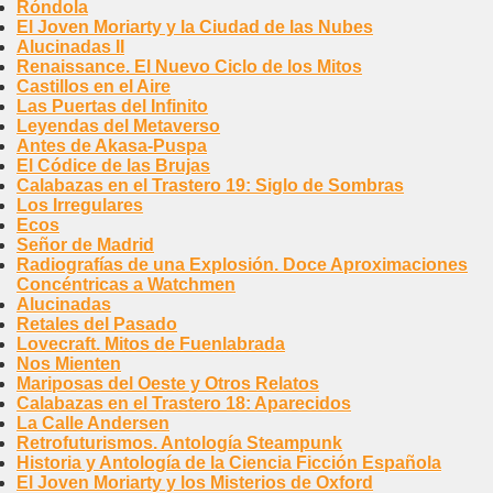
Róndola
El Joven Moriarty y la Ciudad de las Nubes
Alucinadas II
Renaissance. El Nuevo Ciclo de los Mitos
Castillos en el Aire
Las Puertas del Infinito
Leyendas del Metaverso
Antes de Akasa-Puspa
El Códice de las Brujas
Calabazas en el Trastero 19: Siglo de Sombras
Los Irregulares
Ecos
Señor de Madrid
Radiografías de una Explosión. Doce Aproximaciones
Concéntricas a Watchmen
Alucinadas
Retales del Pasado
Lovecraft. Mitos de Fuenlabrada
Nos Mienten
Mariposas del Oeste y Otros Relatos
Calabazas en el Trastero 18: Aparecidos
La Calle Andersen
Retrofuturismos. Antología Steampunk
Historia y Antología de la Ciencia Ficción Española
El Joven Moriarty y los Misterios de Oxford