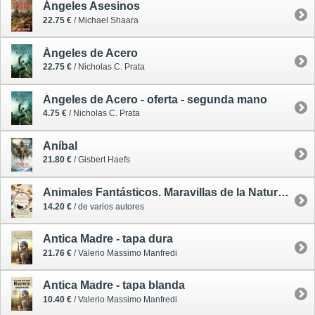
Ángeles Asesinos
22.75 €
/ Michael Shaara
Ángeles de Acero
22.75 €
/ Nicholas C. Prata
Ángeles de Acero - oferta - segunda mano
4.75 €
/ Nicholas C. Prata
Aníbal
21.80 €
/ Gisbert Haefs
Animales Fantásticos. Maravillas de la Naturaleza / Harry Potter
14.20 €
/ de varios autores
Antica Madre - tapa dura
21.76 €
/ Valerio Massimo Manfredi
Antica Madre - tapa blanda
10.40 €
/ Valerio Massimo Manfredi