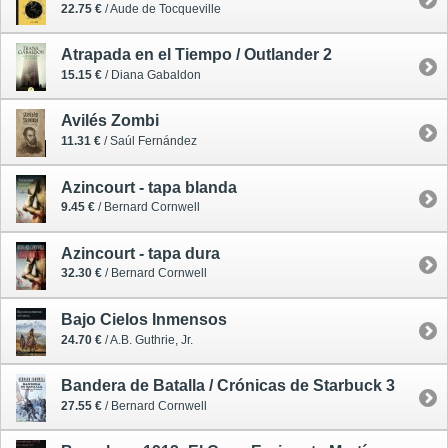
22.75 €
/ Aude de Tocqueville
Atrapada en el Tiempo / Outlander 2
15.15 €
/ Diana Gabaldon
Avilés Zombi
11.31 €
/ Saúl Fernández
Azincourt - tapa blanda
9.45 €
/ Bernard Cornwell
Azincourt - tapa dura
32.30 €
/ Bernard Cornwell
Bajo Cielos Inmensos
24.70 €
/ A.B. Guthrie, Jr.
Bandera de Batalla / Crónicas de Starbuck 3
27.55 €
/ Bernard Cornwell