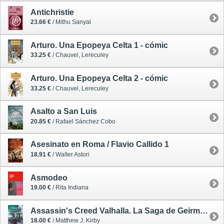
Antichristie
23.66 €
/ Mithu Sanyal
Arturo. Una Epopeya Celta 1 - cómic
33.25 €
/ Chauvel, Lereculey
Arturo. Una Epopeya Celta 2 - cómic
33.25 €
/ Chauvel, Lereculey
Asalto a San Luis
20.85 €
/ Rafael Sánchez Cobo
Asesinato en Roma / Flavio Callido 1
18.91 €
/ Walter Astori
Asmodeo
19.00 €
/ Rita Indiana
Assassin's Creed Valhalla. La Saga de Geirmund
18.00 €
/ Matthew J. Kirby