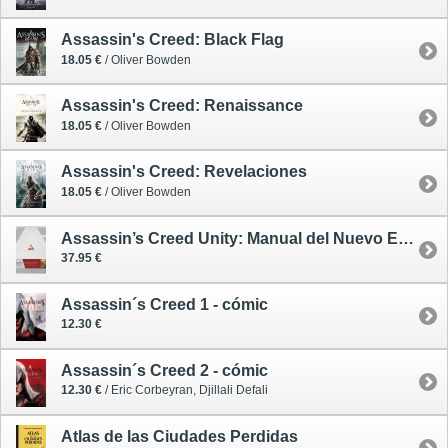
Assassin's Creed: Black Flag
18.05 €
/ Oliver Bowden
Assassin's Creed: Renaissance
18.05 €
/ Oliver Bowden
Assassin's Creed: Revelaciones
18.05 €
/ Oliver Bowden
Assassin’s Creed Unity: Manual del Nuevo Empleado
37.95 €
Assassin´s Creed 1 - cómic
12.30 €
Assassin´s Creed 2 - cómic
12.30 €
/ Eric Corbeyran, Djillali Defali
Atlas de las Ciudades Perdidas