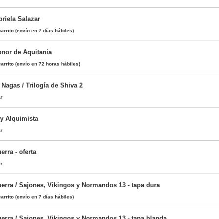
briela Salazar
arrito
(envío en 7 días hábiles)
onor de Aquitania
arrito
(envío en 72 horas hábiles)
 Nagas / Trilogía de Shiva 2
ar
ey Alquimista
ar
erra - oferta
ar
uerra / Sajones, Vikingos y Normandos 13 - tapa dura
arrito
(envío en 7 días hábiles)
uerra / Sajones, Vikingos y Normandos 13 - tapa blanda