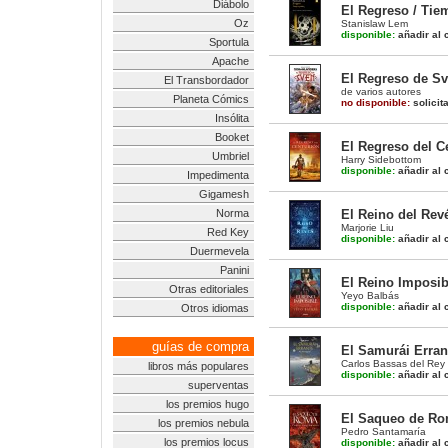
Diábolo
El Regreso / Tie
Oz
Stanislaw Lem
disponible:
añadir al c
Sportula
Apache
El Regreso de Sv
El Transbordador
de varios autores
Planeta Cómics
no disponible:
solicit
Insólita
Booket
El Regreso del C
Umbriel
Harry Sidebottom
disponible:
añadir al c
Impedimenta
Gigamesh
Norma
El Reino del Rev
Marjorie Liu
Red Key
disponible:
añadir al c
Duermevela
Panini
El Reino Imposib
Otras editoriales
Yeyo Balbás
disponible:
añadir al c
Otros idiomas
guías de compra
El Samurái Erran
Carlos Bassas del Rey
libros más populares
disponible:
añadir al c
superventas
los premios hugo
El Saqueo de R
los premios nebula
Pedro Santamaría
los premios locus
disponible:
añadir al c