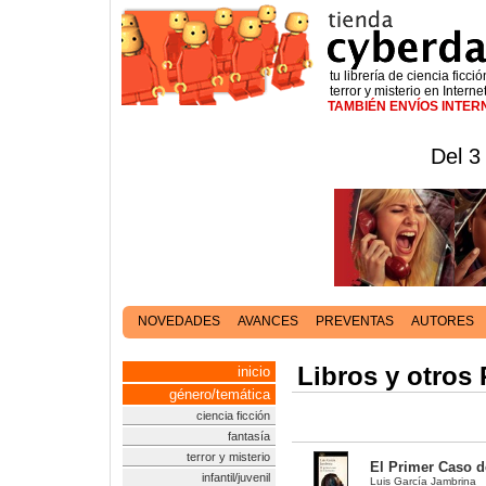
tu librería de ciencia ficció
terror y misterio en Interne
TAMBIÉN ENVÍOS INTE
Del 3
NOVEDADES
AVANCES
PREVENTAS
AUTORES
Libros y otros
inicio
género/temática
ciencia ficción
fantasía
terror y misterio
El Primer Caso 
infantil/juvenil
Luis García Jambrina