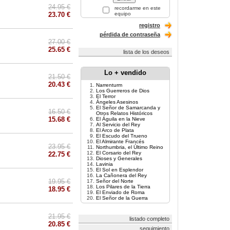
24.95 €
recordarme en este
23.70 €
equipo
registro
pérdida de contraseña
27.00 €
25.65 €
lista de los deseos
Lo + vendido
21.50 €
20.43 €
Narrenturm
Los Guerreros de Dios
El Terror
Ángeles Asesinos
El Señor de Samarcanda y
16.50 €
Otros Relatos Históricos
15.68 €
El Águila en la Nieve
Al Servicio del Rey
El Arco de Plata
El Escudo del Trueno
El Almirante Francés
23.95 €
Northumbria, el Último Reino
El Corsario del Rey
22.75 €
Dioses y Generales
Lavinia
El Sol en Esplendor
La Cañonera del Rey
19.95 €
Señor del Norte
Los Pilares de la Tierra
18.95 €
El Enviado de Roma
El Señor de la Guerra
21.95 €
listado completo
20.85 €
seguimiento