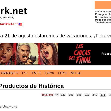
5% de descu
Entrega en 2
n, fantasía,
Sin gastos de
Pago por tran
t
También reco
RNACIONALES
 a 21 de agosto estaremos de vacaciones. ¡Feliz v
OPINIONES
T 15
T MES
T 2026
T HIST
MEDIA
 Productos de Histórica
Total: 806
<<
121
151
181
211
241
271
3
de Unamuno