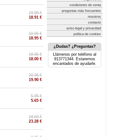
condiciones de venta
preguntas más frecuentes
19.90 €
nosotros
18.91 €
contacto
aviso legal y privacidad
19.95 €
política de cookies
18.95 €
¿Dudas? ¿Preguntas?
18.95 €
Llámenos por teléfono al
18.00 €
913771344. Estaremos
encantados de ayudarle.
20.95 €
19.90 €
5.95 €
5.65 €
24.50 €
23.28 €