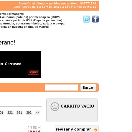
Atención al cliente y pedidos por teléfono: 913771344
lunes-jueves de 9 a 14 y de 15:30 a 18 / viernes de 9 a 13
ento permanente
4-48 horas (hábiles) por mensajero (MRW)
 envío a partir de 69 € (España peninsular)
sferencia, contra-reembolso, tarjeta o paypal
gida en nuestra oficina de Madrid
erano!
01
331
361
391
>>
19.90 €
revisar y comprar