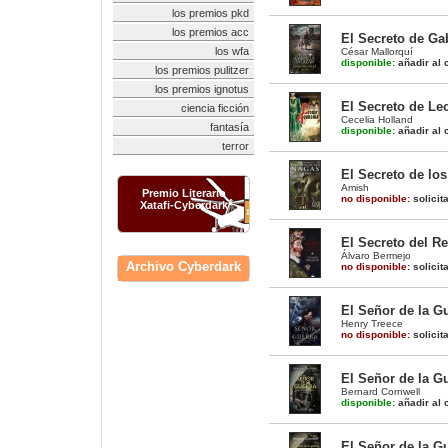
los premios pkd
los premios acc
El Secreto de Ga
los wfa
César Mallorquí
disponible:
añadir al c
los premios pulitzer
los premios ignotus
El Secreto de Le
ciencia ficción
Cecelia Holland
fantasía
disponible:
añadir al c
terror
El Secreto de los
Amish
Premio Literario
no disponible:
solicit
Xatafi-Cyberdark
El Secreto del R
Álvaro Bermejo
Archivo Cyberdark
no disponible:
solicit
El Señor de la Gu
Henry Treece
no disponible:
solicit
El Señor de la G
Bernard Cornwell
disponible:
añadir al c
El Señor de la G