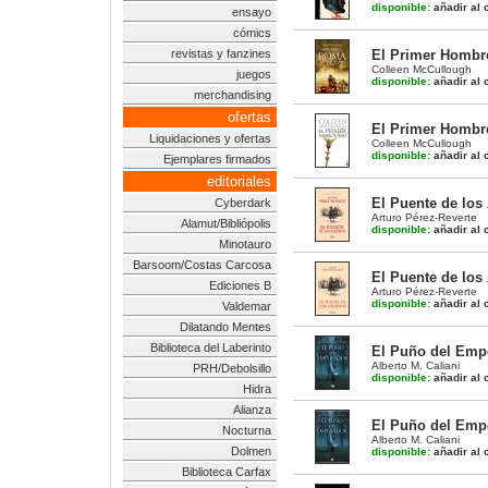
disponible:
añadir al c
ensayo
cómics
revistas y fanzines
El Primer Hombr
Colleen McCullough
juegos
disponible:
añadir al c
merchandising
ofertas
El Primer Hombr
Liquidaciones y ofertas
Colleen McCullough
disponible:
añadir al c
Ejemplares firmados
editoriales
El Puente de los 
Cyberdark
Arturo Pérez-Reverte
Alamut/Bibliópolis
disponible:
añadir al c
Minotauro
Barsoom/Costas Carcosa
El Puente de los 
Ediciones B
Arturo Pérez-Reverte
disponible:
añadir al c
Valdemar
Dilatando Mentes
Biblioteca del Laberinto
El Puño del Empe
Alberto M. Caliani
PRH/Debolsillo
disponible:
añadir al c
Hidra
Alianza
El Puño del Empe
Nocturna
Alberto M. Caliani
Dolmen
disponible:
añadir al c
Biblioteca Carfax