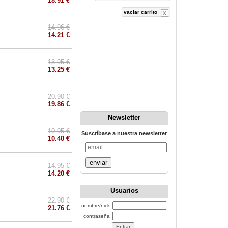
18.91 €
vaciar carrito
14.96 €
14.21 €
13.95 €
13.25 €
20.90 €
19.86 €
Newsletter
10.95 €
Suscríbase a nuestra newsletter
10.40 €
enviar
14.95 €
14.20 €
Usuarios
22.90 €
nombre/nick
21.76 €
contraseña