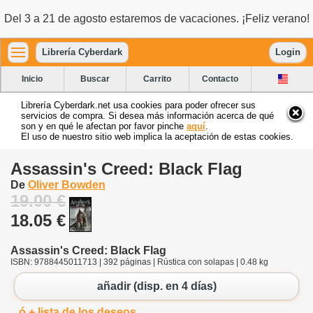
Del 3 a 21 de agosto estaremos de vacaciones. ¡Feliz verano!
Librería Cyberdark
Login
Inicio
Buscar
Carrito
Contacto
Librería Cyberdark.net usa cookies para poder ofrecer sus
servicios de compra. Si desea más información acerca de qué
son y en qué le afectan por favor pinche
aquí
.
El uso de nuestro sitio web implica la aceptación de estas cookies.
Assassin's Creed: Black Flag
De
Oliver Bowden
19.00 €
18.05 €
Assassin's Creed: Black Flag
ISBN: 9788445011713 | 392 páginas | Rústica con solapas | 0.48 kg
añadir (disp. en 4 días)
ó + lista de los deseos