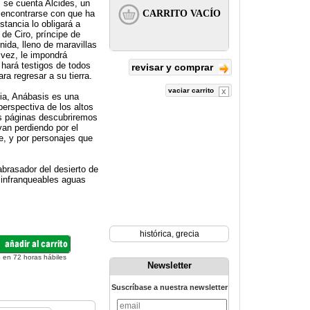
s se cuenta Alcides, un
, encontrarse con que ha
tancia lo obligará a
 de Ciro, príncipe de
nida, lleno de maravillas
 vez, le impondrá
hará testigos de todos
revisar y comprar
ra regresar a su tierra.
vaciar carrito
ia, Anábasis es una
erspectiva de los altos
us páginas descubriremos
van perdiendo por el
e, y por personajes que
abrasador del desierto de
s infranqueables aguas
histórica
,
grecia
 en 72 horas hábiles
Newsletter
Suscríbase a nuestra newsletter