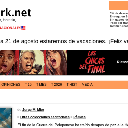
5% de descu
Entrega en 2
n, fantasía,
Sin gastos de
Pago por tran
t
También reco
RNACIONALES
 a 21 de agosto estaremos de vacaciones. ¡Feliz v
OPINIONES
T 15
T MES
T 2026
T HIST
MEDIA
de
Jorge M. Mier
>
Otras colecciones / editoriales
>
Pàmies
El fin de la Guerra del Peloponeso ha traído tiempos de paz a la H