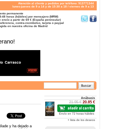
Atención al cliente y pedidos por teléfono: 913771344
lunes-jueves de 9 a 14 y de 15:30 a 18 / viernes de 9 a 13
ento permanente
4-48 horas (hábiles) por mensajero (MRW)
 envío a partir de 69 € (España peninsular)
sferencia, contra-reembolso, tarjeta o paypal
gida en nuestra oficina de Madrid
erano!
Anábasis
21.95 €
20.85 €
Envío en 72 horas hábiles
+ lista de los deseos
élade y ha dejado a