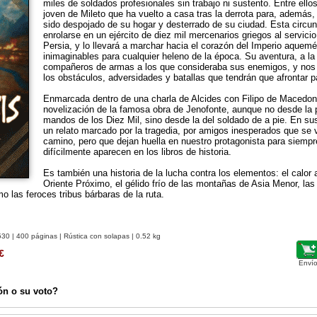
miles de soldados profesionales sin trabajo ni sustento. Entre ello
joven de Mileto que ha vuelto a casa tras la derrota para, además
sido despojado de su hogar y desterrado de su ciudad. Esta circuns
enrolarse en un ejército de diez mil mercenarios griegos al servicio
Persia, y lo llevará a marchar hacia el corazón del Imperio aquemé
inimaginables para cualquier heleno de la época. Su aventura, a la
compañeros de armas a los que consideraba sus enemigos, y nos 
los obstáculos, adversidades y batallas que tendrán que afrontar pa
Enmarcada dentro de una charla de Alcides con Filipo de Macedon
novelización de la famosa obra de Jenofonte, aunque no desde la p
mandos de los Diez Mil, sino desde la del soldado de a pie. En s
un relato marcado por la tragedia, por amigos inesperados que se 
camino, pero que dejan huella en nuestro protagonista para siempr
difícilmente aparecen en los libros de historia.
Es también una historia de la lucha contra los elementos: el calor 
Oriente Próximo, el gélido frío de las montañas de Asia Menor, la
mo las feroces tribus bárbaras de la ruta.
530
| 400 páginas | Rústica con solapas | 0.52 kg
€
Envío
ón o su voto?