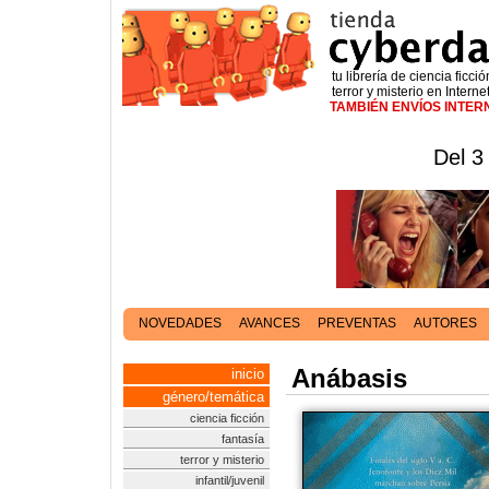
tu librería de ciencia ficció
terror y misterio en Interne
TAMBIÉN ENVÍOS INTE
Del 3
NOVEDADES
AVANCES
PREVENTAS
AUTORES
Anábasis
inicio
género/temática
ciencia ficción
fantasía
terror y misterio
infantil/juvenil