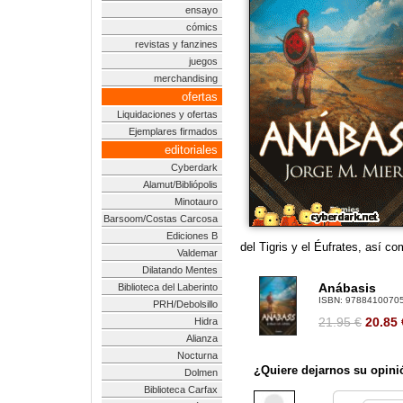
ensayo
cómics
revistas y fanzines
juegos
merchandising
ofertas
Liquidaciones y ofertas
Ejemplares firmados
editoriales
Cyberdark
Alamut/Bibliópolis
Minotauro
Barsoom/Costas Carcosa
Ediciones B
del Tigris y el Éufrates, así co
Valdemar
Dilatando Mentes
Anábasis
Biblioteca del Laberinto
ISBN:
9788410070
PRH/Debolsillo
21.95 €
20.85
Hidra
Alianza
Nocturna
¿Quiere dejarnos su opini
Dolmen
Biblioteca Carfax