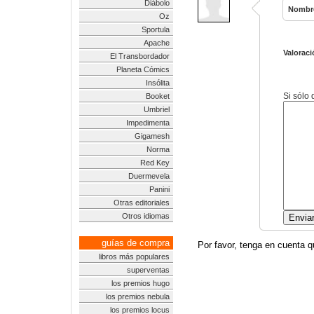
Diábolo
Nombr
Oz
Sportula
Apache
Valoraci
El Transbordador
Planeta Cómics
Insólita
Si sólo
Booket
Umbriel
Impedimenta
Gigamesh
Norma
Red Key
Duermevela
Panini
Otras editoriales
Otros idiomas
guías de compra
Por favor, tenga en cuenta q
libros más populares
superventas
los premios hugo
los premios nebula
los premios locus