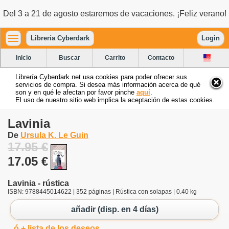
Del 3 a 21 de agosto estaremos de vacaciones. ¡Feliz verano!
Librería Cyberdark
Login
Inicio
Buscar
Carrito
Contacto
Librería Cyberdark.net usa cookies para poder ofrecer sus
servicios de compra. Si desea más información acerca de qué
son y en qué le afectan por favor pinche
aquí
.
El uso de nuestro sitio web implica la aceptación de estas cookies.
Lavinia
De
Ursula K. Le Guin
17.95 €
17.05 €
Lavinia - rústica
ISBN: 9788445014622 | 352 páginas | Rústica con solapas | 0.40 kg
añadir (disp. en 4 días)
ó + lista de los deseos