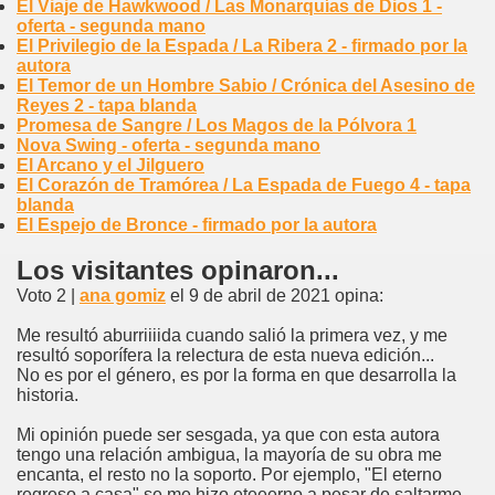
El Viaje de Hawkwood / Las Monarquías de Dios 1 -
oferta - segunda mano
El Privilegio de la Espada / La Ribera 2 - firmado por la
autora
El Temor de un Hombre Sabio / Crónica del Asesino de
Reyes 2 - tapa blanda
Promesa de Sangre / Los Magos de la Pólvora 1
Nova Swing - oferta - segunda mano
El Arcano y el Jilguero
El Corazón de Tramórea / La Espada de Fuego 4 - tapa
blanda
El Espejo de Bronce - firmado por la autora
Los visitantes opinaron...
Voto 2 |
ana gomiz
el 9 de abril de 2021 opina:
Me resultó aburriiiida cuando salió la primera vez, y me
resultó soporífera la relectura de esta nueva edición...
No es por el género, es por la forma en que desarrolla la
historia.
Mi opinión puede ser sesgada, ya que con esta autora
tengo una relación ambigua, la mayoría de su obra me
encanta, el resto no la soporto. Por ejemplo, "El eterno
regreso a casa" se me hizo eteeerno a pesar de saltarme