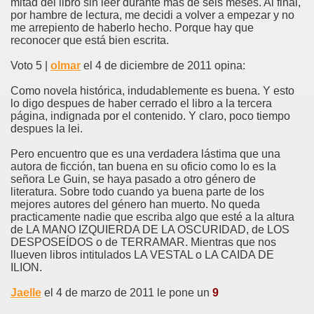
mitad del libro sin leer durante mas de seis meses. Al final,
por hambre de lectura, me decidi a volver a empezar y no
me arrepiento de haberlo hecho. Porque hay que
reconocer que está bien escrita.
Voto 5 |
olmar
el 4 de diciembre de 2011 opina:
Como novela histórica, indudablemente es buena. Y esto
lo digo despues de haber cerrado el libro a la tercera
página, indignada por el contenido. Y claro, poco tiempo
despues la lei.
Pero encuentro que es una verdadera lástima que una
autora de ficción, tan buena en su oficio como lo es la
señora Le Guin, se haya pasado a otro género de
literatura. Sobre todo cuando ya buena parte de los
mejores autores del género han muerto. No queda
practicamente nadie que escriba algo que esté a la altura
de LA MANO IZQUIERDA DE LA OSCURIDAD, de LOS
DESPOSEÍDOS o de TERRAMAR. Mientras que nos
llueven libros intitulados LA VESTAL o LA CAIDA DE
ILION.
Jaelle
el 4 de marzo de 2011 le pone un
9