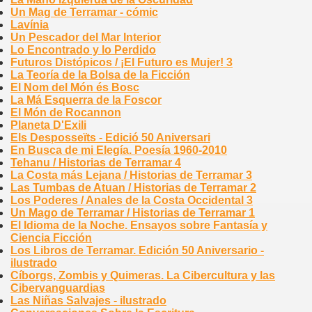
Un Mag de Terramar - cómic
Lavínia
Un Pescador del Mar Interior
Lo Encontrado y lo Perdido
Futuros Distópicos / ¡El Futuro es Mujer! 3
La Teoría de la Bolsa de la Ficción
El Nom del Món és Bosc
La Má Esquerra de la Foscor
El Món de Rocannon
Planeta D'Exili
Els Desposseïts - Edició 50 Aniversari
En Busca de mi Elegía. Poesía 1960-2010
Tehanu / Historias de Terramar 4
La Costa más Lejana / Historias de Terramar 3
Las Tumbas de Atuan / Historias de Terramar 2
Los Poderes / Anales de la Costa Occidental 3
Un Mago de Terramar / Historias de Terramar 1
El Idioma de la Noche. Ensayos sobre Fantasía y
Ciencia Ficción
Los Libros de Terramar. Edición 50 Aniversario -
ilustrado
Cíborgs, Zombis y Quimeras. La Cibercultura y las
Cibervanguardias
Las Niñas Salvajes - ilustrado