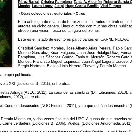
Pérez Barral
,
Cristina Pamplona
,
Tania A. Alcusón
,
Roberto García 
Mondet
,
Laura López
,
Juapi
,
Hugo García Bonilla
,
Vlad Temper
>
Otras colecciones / editoriales
>
Otros
Esta antología de relatos de terror zombi ilustrados ex profeso es l
autores en dicho género. Unos curtidos con muchas obras publicad
ofrecen una visión fresca de la figura del zombi.
Este es el listado de escritores participantes en CARNE NUEVA:
Cristóbal Sánchez Morales, José Alberto Arias Pereira, Pablo Garc
Moreno González, Xuan Folguera, Juan José Hidalgo Díaz, Fernand
Pamplona, Luis Sánchez Graíño, Tania A. Alcusón, Roberto Garcí
Mondet, Francisco Miguel Espinosa, Juan Ángel Laguna Edroso, 
Sergio Hartman, Blanca Libia Herrera Chaves y Fermín Moreno.
a propia publicada:
vela XXI (Ediciones B, 2011), entre otras.
velas Adraga (AJEC, 2011), La casa de las sombras (DH Ediciones, 2010), an
lones, 2012), entre otras.
as Cuerpos descosidos (NGC Ficción!, 2011), y Lo que sueñan los insectos (
 II Premio Minotauro, y dos veces finalista del UPC. Algunas de sus novelas s
, Carne verdadera (Ediciones B, 2006), Vuelos, (Ediciones Andrómeda, 2011),