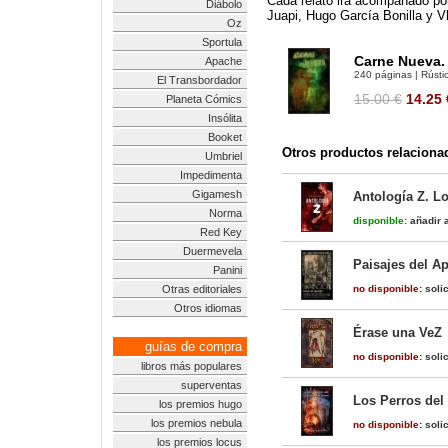
Cada relato irá acompañado por
Diábolo
Juapi, Hugo García Bonilla y V
Oz
Sportula
Carne Nueva.
Apache
240 páginas | Rústic
El Transbordador
15.00 €
14.25
Planeta Cómics
Insólita
Booket
Otros productos relaciona
Umbriel
Impedimenta
Gigamesh
Antología Z. L
Norma
disponible:
añadir a
Red Key
Duermevela
Paisajes del Ap
Panini
Otras editoriales
no disponible:
solic
Otros idiomas
Érase una VeZ
guías de compra
no disponible:
solic
libros más populares
superventas
Los Perros del 
los premios hugo
los premios nebula
no disponible:
solic
los premios locus