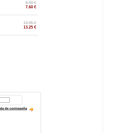
8.00 €
7.60 €
13.95 €
13.25 €
ida de contraseña