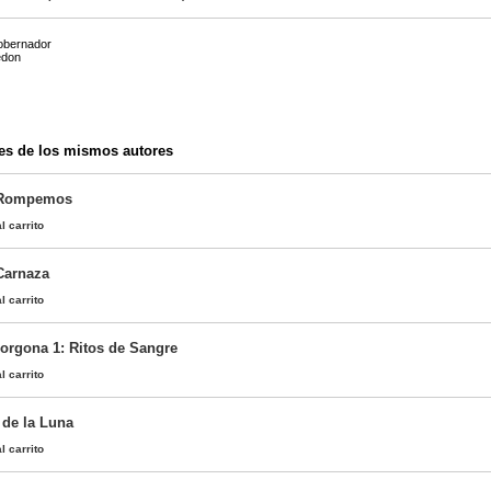
obernador
edon
es de los mismos autores
e Rompemos
l carrito
Carnaza
l carrito
orgona 1: Ritos de Sangre
l carrito
 de la Luna
l carrito