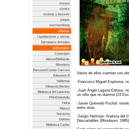
ensayo
cómics
revistas y fanzines
juegos
merchandising
ofertas
Liquidaciones y ofertas
Ejemplares firmados
editoriales
Cyberdark
Alamut/Bibliópolis
Minotauro
Barsoom/Costas Carcosa
Varios de ellos cuentan con obr
Ediciones B
Valdemar
-Francisco Miguel Espinosa: no
Dilatando Mentes
-Juan Ángel Laguna Edroso: no
Biblioteca del Laberinto
un niño que no duerme (23 Esca
PRH/Debolsillo
Hidra
-Javier Quevedo Puchal: novel
entre otras.
Alianza
Nocturna
-Sergio Hartman: finalista del
Dolmen
Descartables (Minotauro, 1985)
Biblioteca Carfax