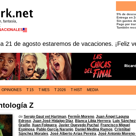
5% de descu
Entrega en 2
n, fantasía,
Sin gastos de
Pago por tran
t
También reco
RNACIONALES
 a 21 de agosto estaremos de vacaciones. ¡Feliz v
OPINIONES
T 15
T MES
T 2026
T HIST
MEDIA
ntología Z
de
Sergio Gaut vel Hartman
,
Fermín Moreno
,
Juan Ángel Laguna
Edroso
,
Juan José Hidalgo Díaz
,
Blanca Libia Herrera
,
Luis Sánchez
Graiño
,
Xuan Folguera
,
Javier Quevedo Puchal
,
Francisco Miguel
Espinosa
,
Pablo García Naranjo
,
Daniel Medina Ramos
,
Cristóbal
Sánchez Morales
,
José Alberto Arias Pereira
,
José Antonio Moreno