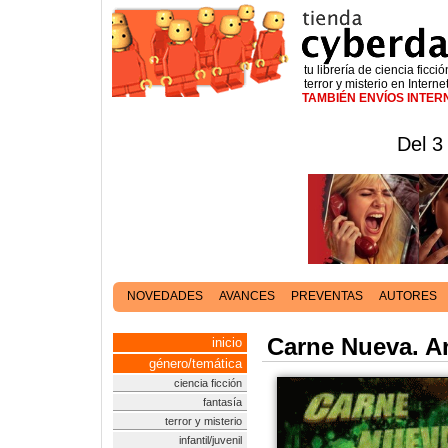
tu librería de ciencia ficció
terror y misterio en Interne
TAMBIÉN ENVÍOS INTE
Del 3
NOVEDADES
AVANCES
PREVENTAS
AUTORES
Carne Nueva. A
inicio
género/temática
ciencia ficción
fantasía
terror y misterio
infantil/juvenil