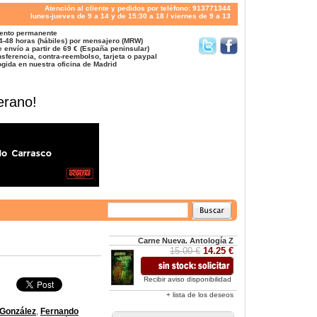
Atención al cliente y pedidos por teléfono: 913771344
lunes-jueves de 9 a 14 y de 15:30 a 18 / viernes de 9 a 13
ento permanente
4-48 horas (hábiles) por mensajero (MRW)
 envío a partir de 69 € (España peninsular)
sferencia, contra-reembolso, tarjeta o paypal
gida en nuestra oficina de Madrid
erano!
Carne Nueva. Antología Z
15.00 €
14.25 €
Recibir aviso disponibilidad
+ lista de los deseos
 González
,
Fernando