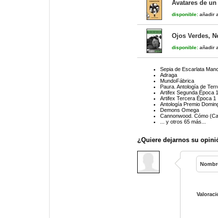
Avatares de un
disponible:
añadir a
Ojos Verdes, 
disponible:
añadir a
Sepia de Escarlata Manc
Adraga
MundoFábrica
Paura. Antología de Te
Artifex Segunda Época 
Artifex Tercera Época 1
Antología Premio Domin
Demons Omega
Cannonwood. Cómo (Cas
... y otros 65 más...
¿Quiere dejarnos su opini
Nombr
Valoraci