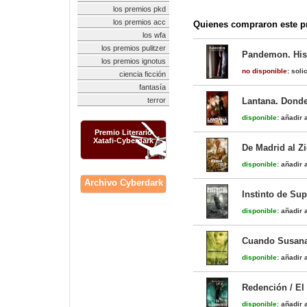
los premios pkd
los premios acc
Quienes compraron este pr
los wfa
los premios pulitzer
Pandemon. Hist
los premios ignotus
no disponible:
solic
ciencia ficción
fantasía
terror
Lantana. Donde
disponible:
añadir a
Premio Literario
Xatafi-Cyberdark
De Madrid al Zi
disponible:
añadir a
Archivo Cyberdark
Instinto de Sup
disponible:
añadir a
Cuando Susana
disponible:
añadir a
Redención / El
disponible:
añadir a