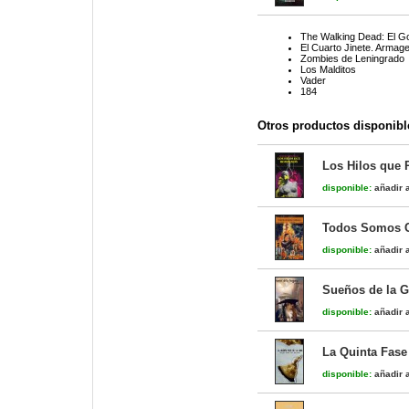
The Walking Dead: El G
El Cuarto Jinete. Armag
Zombies de Leningrado
Los Malditos
Vader
184
Otros productos disponibl
Los Hilos qu
disponible:
añadir a
Todos Somos 
disponible:
añadir a
Sueños de la G
disponible:
añadir a
La Quinta Fase
disponible:
añadir a