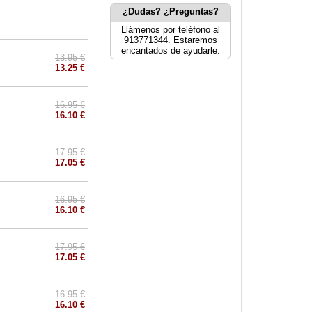
¿Dudas? ¿Preguntas?
Llámenos por teléfono al
913771344. Estaremos
encantados de ayudarle.
13.95 €
13.25 €
16.95 €
16.10 €
17.95 €
17.05 €
16.95 €
16.10 €
17.95 €
17.05 €
16.95 €
16.10 €