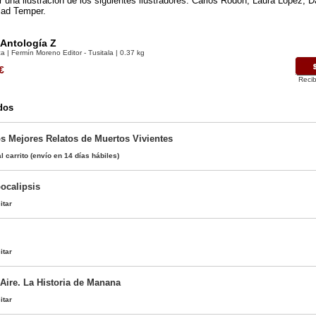
 una ilustración de los siguientes ilustradores: Carlos Rodón, Laura López,
lad Temper.
 Antología Z
a | Fermín Moreno Editor - Tusitala | 0.37 kg
€
Recib
dos
os Mejores Relatos de Muertos Vivientes
l carrito
(envío en 14 días hábiles)
ocalipsis
itar
itar
Aire. La Historia de Manana
itar