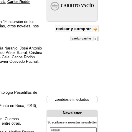
Cela
,
Carlos Rodón
a 1ª incursión de los
as, otros noveles, nos
revisar y comprar
vaciar carrito
ía Naranjo, José Antonio
o Pérez Barral, Cristina
a Cela, Carlos Rodón
Javier Quevedo Puchal,
tología Pesadillas de
zombies e infectados
Punto en Boca, 2013),
Newsletter
on: Cuerpos
Suscríbase a nuestra newsletter
 entre otras.