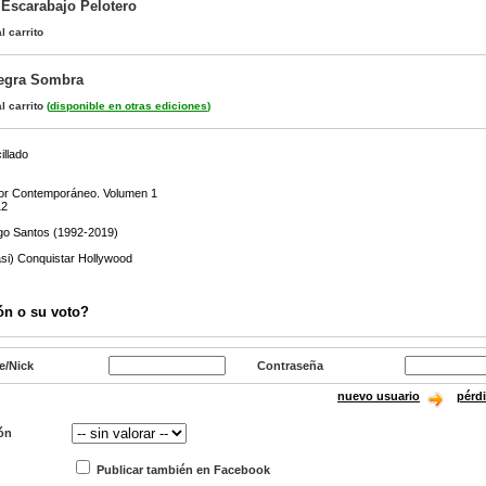
 Escarabajo Pelotero
l carrito
Negra Sombra
l carrito
(
disponible en otras ediciones
)
illado
rror Contemporáneo. Volumen 1
12
go Santos (1992-2019)
i) Conquistar Hollywood
ón o su voto?
e/Nick
Contraseña
nuevo usuario
pérd
ón
Publicar también en Facebook