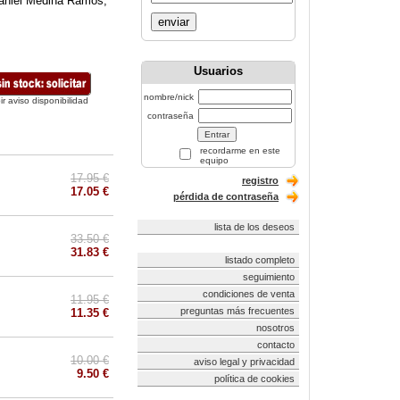
 Daniel Medina Ramos,
enviar
Usuarios
nombre/nick
ir aviso disponibilidad
contraseña
recordarme en este
equipo
17.95 €
registro
17.05 €
pérdida de contraseña
lista de los deseos
33.50 €
31.83 €
listado completo
seguimiento
condiciones de venta
11.95 €
preguntas más frecuentes
11.35 €
nosotros
contacto
10.00 €
aviso legal y privacidad
9.50 €
política de cookies