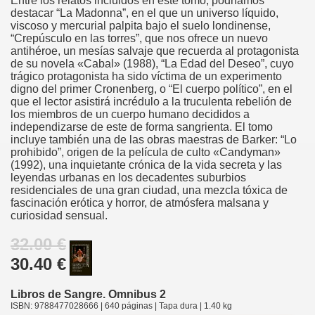
Entre los relatos incluidos en este tomo, podríamos
destacar “La Madonna”, en el que un universo líquido,
viscoso y mercurial palpita bajo el suelo londinense,
“Crepúsculo en las torres”, que nos ofrece un nuevo
antihéroe, un mesías salvaje que recuerda al protagonista
de su novela «Cabal» (1988), “La Edad del Deseo”, cuyo
trágico protagonista ha sido víctima de un experimento
digno del primer Cronenberg, o “El cuerpo político”, en el
que el lector asistirá incrédulo a la truculenta rebelión de
los miembros de un cuerpo humano decididos a
independizarse de este de forma sangrienta. El tomo
incluye también una de las obras maestras de Barker: “Lo
prohibido”, origen de la película de culto «Candyman»
(1992), una inquietante crónica de la vida secreta y las
leyendas urbanas en los decadentes suburbios
residenciales de una gran ciudad, una mezcla tóxica de
fascinación erótica y horror, de atmósfera malsana y
curiosidad sensual.
32.00 €
30.40 €
Libros de Sangre. Omnibus 2
ISBN: 9788477028666 | 640 páginas | Tapa dura | 1.40 kg