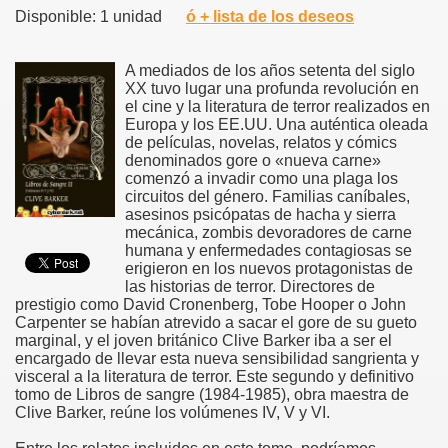
Disponible: 1 unidad
ó + lista de los deseos
A mediados de los años setenta del siglo
XX tuvo lugar una profunda revolución en
el cine y la literatura de terror realizados en
Europa y los EE.UU. Una auténtica oleada
de películas, novelas, relatos y cómics
denominados gore o «nueva carne»
comenzó a invadir como una plaga los
circuitos del género. Familias caníbales,
asesinos psicópatas de hacha y sierra
mecánica, zombis devoradores de carne
humana y enfermedades contagiosas se
erigieron en los nuevos protagonistas de
las historias de terror. Directores de
prestigio como David Cronenberg, Tobe Hooper o John
Carpenter se habían atrevido a sacar el gore de su gueto
marginal, y el joven británico Clive Barker iba a ser el
encargado de llevar esta nueva sensibilidad sangrienta y
visceral a la literatura de terror. Este segundo y definitivo
tomo de Libros de sangre (1984-1985), obra maestra de
Clive Barker, reúne los volúmenes IV, V y VI.