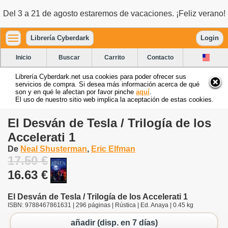
Del 3 a 21 de agosto estaremos de vacaciones. ¡Feliz verano!
Librería Cyberdark
Login
Inicio
Buscar
Carrito
Contacto
Librería Cyberdark.net usa cookies para poder ofrecer sus
servicios de compra. Si desea más información acerca de qué
son y en qué le afectan por favor pinche
aquí
.
El uso de nuestro sitio web implica la aceptación de estas cookies.
El Desván de Tesla / Trilogía de los
Accelerati 1
De
Neal Shusterman
,
Eric Elfman
17.50 €
16.63 €
El Desván de Tesla / Trilogía de los Accelerati 1
ISBN: 9788467861631 | 296 páginas | Rústica | Ed. Anaya | 0.45 kg
añadir (disp. en 7 días)