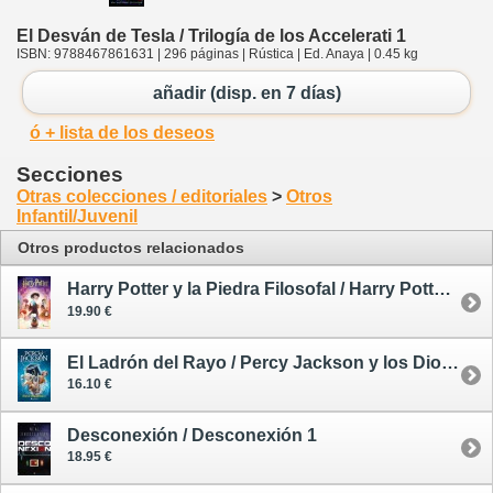
El Desván de Tesla / Trilogía de los Accelerati 1
ISBN: 9788467861631 | 296 páginas | Rústica | Ed. Anaya | 0.45 kg
añadir (disp. en 7 días)
ó + lista de los deseos
Secciones
Otras colecciones / editoriales
>
Otros
Infantil/Juvenil
Otros productos relacionados
Harry Potter y la Piedra Filosofal / Harry Potter 1 - tapa dura ilustrada (Xabier Bonet)
19.90 €
El Ladrón del Rayo / Percy Jackson y los Dioses del Olimpo 1
16.10 €
Desconexión / Desconexión 1
18.95 €