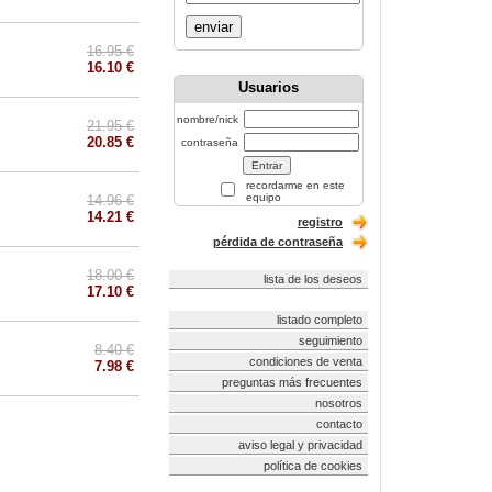
enviar
16.95 €
16.10 €
Usuarios
nombre/nick
21.95 €
20.85 €
contraseña
recordarme en este
equipo
14.96 €
14.21 €
registro
pérdida de contraseña
18.00 €
lista de los deseos
17.10 €
listado completo
seguimiento
8.40 €
condiciones de venta
7.98 €
preguntas más frecuentes
nosotros
contacto
aviso legal y privacidad
política de cookies