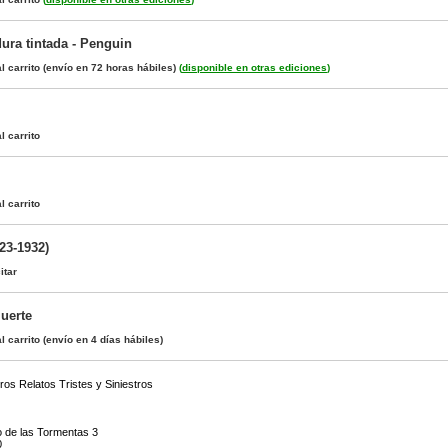
dura tintada - Penguin
l carrito
(envío en 72 horas hábiles)
(
disponible en otras ediciones
)
l carrito
l carrito
23-1932)
itar
Muerte
l carrito
(envío en 4 días hábiles)
os Relatos Tristes y Siniestros
o de las Tormentas 3
0