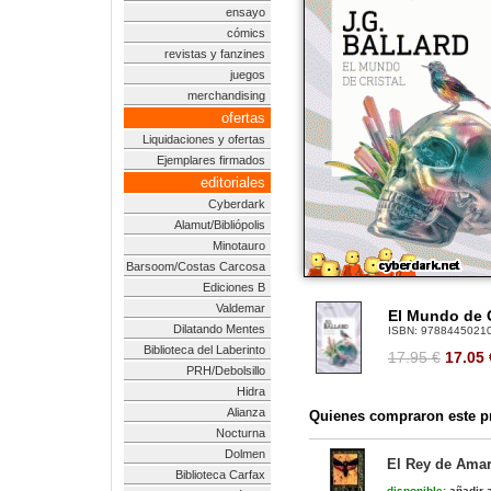
ensayo
cómics
revistas y fanzines
juegos
merchandising
ofertas
Liquidaciones y ofertas
Ejemplares firmados
editoriales
Cyberdark
Alamut/Bibliópolis
Minotauro
Barsoom/Costas Carcosa
Ediciones B
Valdemar
El Mundo de C
Dilatando Mentes
ISBN:
9788445021
Biblioteca del Laberinto
17.95 €
17.05
PRH/Debolsillo
Hidra
Alianza
Quienes compraron este pr
Nocturna
Dolmen
El Rey de Amari
Biblioteca Carfax
disponible:
añadir a