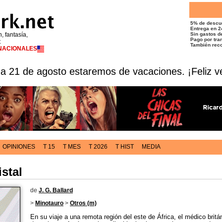
5% de descu
Entrega en 2
n, fantasía,
Sin gastos de
Pago por tran
t
También reco
RNACIONALES
 a 21 de agosto estaremos de vacaciones. ¡Feliz v
OPINIONES
T 15
T MES
T 2026
T HIST
MEDIA
stal
de
J. G. Ballard
>
Minotauro
>
Otros (m)
En su viaje a una remota región del este de África, el médico bri