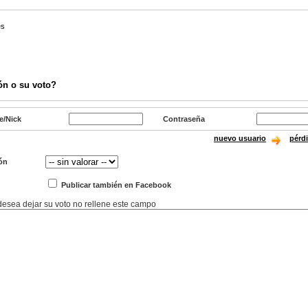
es
ón o su voto?
e/Nick
Contraseña
nuevo usuario
pérd
ón
Publicar también en Facebook
 desea dejar su voto no rellene este campo