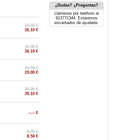
¿Dudas? ¿Preguntas?
Llámenos por teléfono al
913771344. Estaremos
encantados de ayudarle.
16.95 €
16.10 €
16.95 €
16.10 €
20.00 €
19.00 €
36.95 €
35.10 €
--.-- €
8.95 €
8.50 €