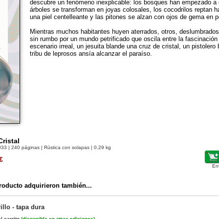
descubre un fenómeno inexplicable: los bosques han empezado a c
árboles se transforman en joyas colosales, los cocodrilos reptan ha
una piel centelleante y las pitones se alzan con ojos de gema en p
Mientras muchos habitantes huyen aterrados, otros, deslumbrados 
sin rumbo por un mundo petrificado que oscila entre la fascinación
escenario irreal, un jesuita blande una cruz de cristal, un pistoler
tribu de leprosos ansía alcanzar el paraíso.
ristal
033
| 240 páginas | Rústica con solapas | 0.29 kg
€
En
oducto adquirieron también...
llo - tapa dura
l carrito
(
disponible en otras ediciones
)