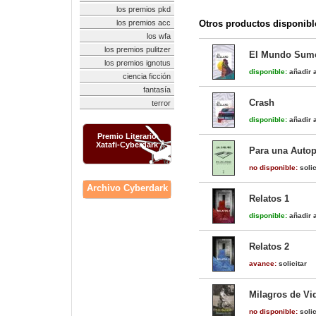
los premios pkd
los premios acc
Otros productos disponibl
los wfa
los premios pulitzer
El Mundo Sum
los premios ignotus
disponible:
añadir a
ciencia ficción
fantasía
Crash
terror
disponible:
añadir a
Premio Literario
Xatafi-Cyberdark
Para una Autop
no disponible:
solic
Archivo Cyberdark
Relatos 1
disponible:
añadir a
Relatos 2
avance:
solicitar
Milagros de Vi
no disponible:
solic