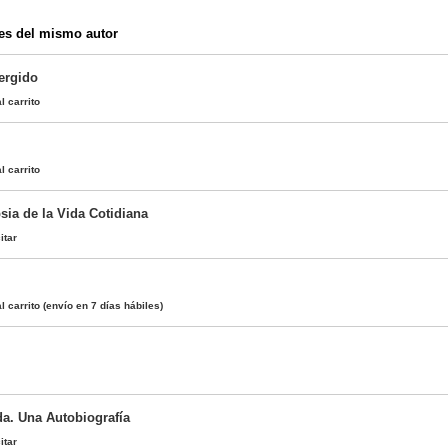
es del mismo autor
ergido
l carrito
l carrito
sia de la Vida Cotidiana
itar
l carrito
(envío en 7 días hábiles)
da. Una Autobiografía
itar