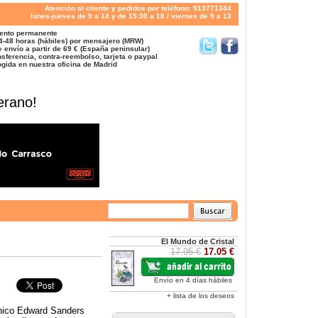
Atención al cliente y pedidos por teléfono: 913771344
lunes-jueves de 9 a 14 y de 15:30 a 18 / viernes de 9 a 13
ento permanente
4-48 horas (hábiles) por mensajero (MRW)
 envío a partir de 69 € (España peninsular)
sferencia, contra-reembolso, tarjeta o paypal
gida en nuestra oficina de Madrid
erano!
El Mundo de Cristal
17.95 €
17.05 €
Envío en 4 días hábiles
+ lista de los deseos
tánico Edward Sanders