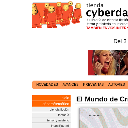
tu librería de ciencia ficció
terror y misterio en Interne
TAMBIÉN ENVÍOS INTE
Del 3
NOVEDADES
AVANCES
PREVENTAS
AUTORES
El Mundo de Cri
inicio
género/temática
ciencia ficción
fantasía
terror y misterio
infantil/juvenil