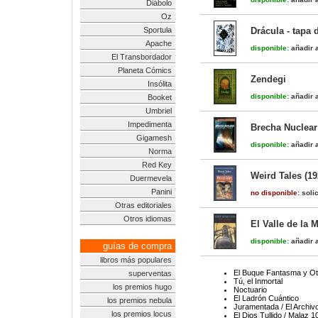
Diábolo
Oz
Sportula
Drácula - tapa 
Apache
disponible:
añadir a
El Transbordador
Planeta Cómics
Zendegi
Insólita
disponible:
añadir a
Booket
Umbriel
Impedimenta
Brecha Nuclear
Gigamesh
disponible:
añadir a
Norma
Red Key
Weird Tales (19
Duermevela
Panini
no disponible:
solic
Otras editoriales
Otros idiomas
El Valle de la 
disponible:
añadir a
guías de compra
libros más populares
El Buque Fantasma y Otr
superventas
Tú, el Inmortal
los premios hugo
Noctuario
El Ladrón Cuántico
los premios nebula
Juramentada / El Archiv
los premios locus
El Dios Tullido / Malaz 1