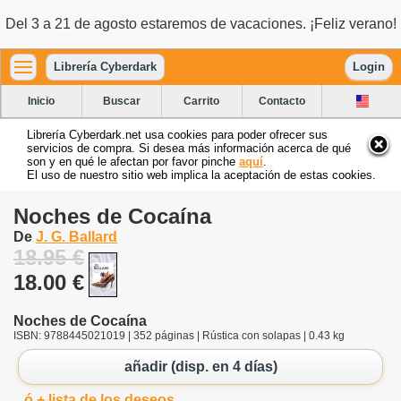
Del 3 a 21 de agosto estaremos de vacaciones. ¡Feliz verano!
Librería Cyberdark
Login
Inicio
Buscar
Carrito
Contacto
Librería Cyberdark.net usa cookies para poder ofrecer sus
servicios de compra. Si desea más información acerca de qué
son y en qué le afectan por favor pinche
aquí
.
El uso de nuestro sitio web implica la aceptación de estas cookies.
Noches de Cocaína
De
J. G. Ballard
18.95 €
18.00 €
Noches de Cocaína
ISBN: 9788445021019 | 352 páginas | Rústica con solapas | 0.43 kg
añadir (disp. en 4 días)
ó + lista de los deseos