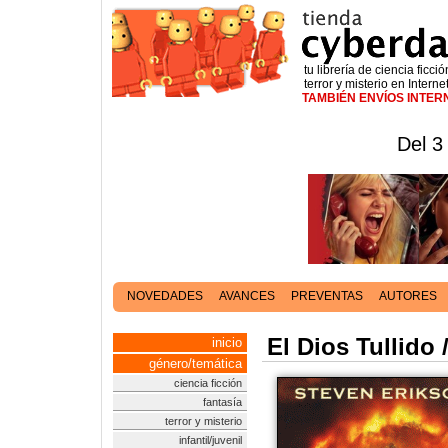
tu librería de ciencia ficció
terror y misterio en Interne
TAMBIÉN ENVÍOS INTE
Del 3
NOVEDADES
AVANCES
PREVENTAS
AUTORES
El Dios Tullido 
inicio
género/temática
ciencia ficción
fantasía
terror y misterio
infantil/juvenil