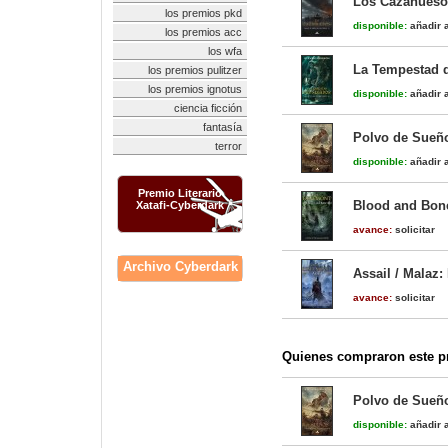
Los Cazahuesos
los premios pkd
disponible:
añadir a
los premios acc
los wfa
La Tempestad d
los premios pulitzer
los premios ignotus
disponible:
añadir a
ciencia ficción
fantasía
Polvo de Sueño
terror
disponible:
añadir a
Premio Literario
Blood and Bone 
Xatafi-Cyberdark
avance:
solicitar
Archivo Cyberdark
Assail / Malaz: 
avance:
solicitar
Quienes compraron este pr
Polvo de Sueño
disponible:
añadir a