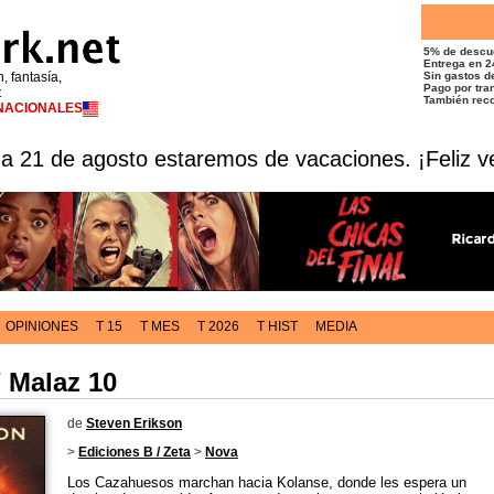
5% de descu
Entrega en 2
n, fantasía,
Sin gastos de
Pago por tran
t
También reco
RNACIONALES
 a 21 de agosto estaremos de vacaciones. ¡Feliz v
OPINIONES
T 15
T MES
T 2026
T HIST
MEDIA
/ Malaz 10
de
Steven Erikson
>
Ediciones B / Zeta
>
Nova
Los Cazahuesos marchan hacia Kolanse, donde les espera un