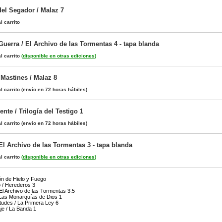
el Segador / Malaz 7
l carrito
Guerra / El Archivo de las Tormentas 4 - tapa blanda
l carrito
(
disponible en otras ediciones
)
 Mastines / Malaz 8
l carrito
(envío en 72 horas hábiles)
nte / Trilogía del Testigo 1
l carrito
(envío en 72 horas hábiles)
El Archivo de las Tormentas 3 - tapa blanda
l carrito
(
disponible en otras ediciones
)
n de Hielo y Fuego
 / Herederos 3
El Archivo de las Tormentas 3.5
 Las Monarquías de Dios 1
itudes / La Primera Ley 6
je / La Banda 1