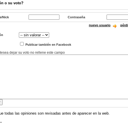
ón o su voto?
e/Nick
Contraseña
nuevo usuario
pérd
ón
Publicar también en Facebook
 desea dejar su voto no rellene este campo
ue todas las opiniones son revisadas antes de aparecer en la web.
..