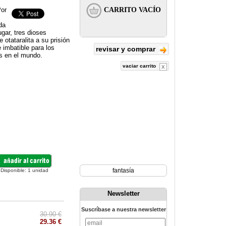
Por
da
gar, tres dioses
otataralita a su prisión
 imbatible para los
revisar y comprar
es en el mundo.
vaciar carrito
fantasía
Disponible:
1
unidad
Newsletter
Suscríbase a nuestra newsletter
30.90 €
29.36 €