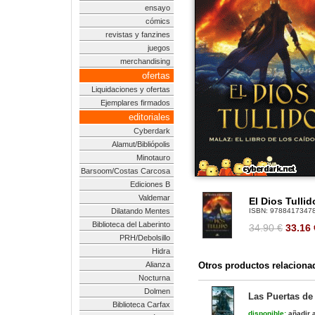
ensayo
cómics
revistas y fanzines
juegos
merchandising
ofertas
Liquidaciones y ofertas
Ejemplares firmados
editoriales
Cyberdark
Alamut/Bibliópolis
Minotauro
Barsoom/Costas Carcosa
Ediciones B
Valdemar
El Dios Tullid
Dilatando Mentes
ISBN:
9788417347
Biblioteca del Laberinto
34.90 €
33.16
PRH/Debolsillo
Hidra
Alianza
Otros productos relaciona
Nocturna
Dolmen
Las Puertas de 
Biblioteca Carfax
disponible:
añadir a