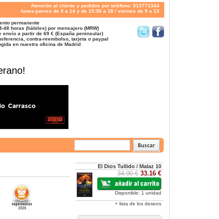
Atención al cliente y pedidos por teléfono: 913771344
lunes-jueves de 9 a 14 y de 15:30 a 18 / viernes de 9 a 13
ento permanente
4-48 horas (hábiles) por mensajero (MRW)
 envío a partir de 69 € (España peninsular)
sferencia, contra-reembolso, tarjeta o paypal
gida en nuestra oficina de Madrid
erano!
El Dios Tullido / Malaz 10
34.90 €
33.16 €
Disponible: 1 unidad
+ lista de los deseos