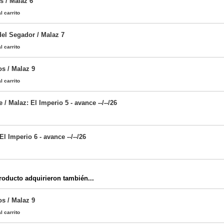
 / Malaz 6
l carrito
el Segador / Malaz 7
l carrito
s / Malaz 9
l carrito
/ Malaz: El Imperio 5 - avance --/--/26
El Imperio 6 - avance --/--/26
oducto adquirieron también...
s / Malaz 9
l carrito