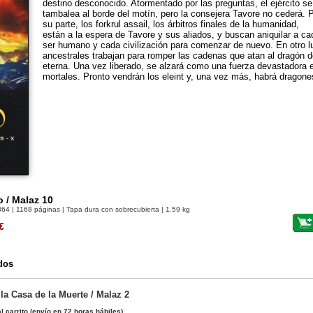
destino desconocido. Atormentado por las preguntas, el ejército se
tambalea al borde del motín, pero la consejera Tavore no cederá. 
su parte, los forkrul assail, los árbitros finales de la humanidad,
están a la espera de Tavore y sus aliados, y buscan aniquilar a ca
ser humano y cada civilización para comenzar de nuevo. En otro lu
ancestrales trabajan para romper las cadenas que atan al dragón de 
eterna. Una vez liberado, se alzará como una fuerza devastadora e
mortales. Pronto vendrán los eleint y, una vez más, habrá dragon
o / Malaz 10
864
| 1168 páginas | Tapa dura con sobrecubierta | 1.59 kg
€
dos
la Casa de la Muerte / Malaz 2
l carrito
(envío en 72 horas hábiles)