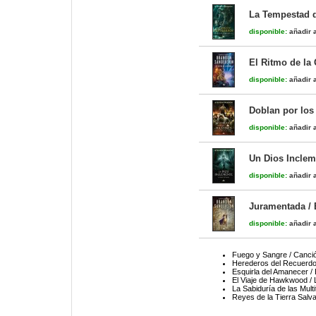
La Tempestad d
disponible:
añadir a
El Ritmo de la 
disponible:
añadir a
Doblan por los
disponible:
añadir a
Un Dios Incleme
disponible:
añadir a
Juramentada / 
disponible:
añadir a
Fuego y Sangre / Canció
Herederos del Recuerdo
Esquirla del Amanecer / 
El Viaje de Hawkwood /
La Sabiduría de las Mult
Reyes de la Tierra Salva