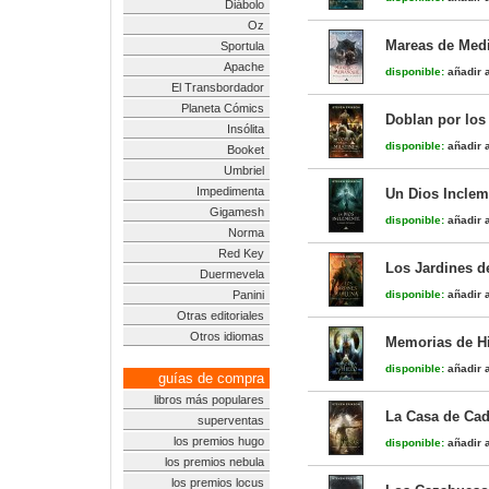
Diábolo
Oz
Mareas de Medi
Sportula
Apache
disponible:
añadir a
El Transbordador
Planeta Cómics
Doblan por los
Insólita
disponible:
añadir a
Booket
Umbriel
Impedimenta
Un Dios Incleme
Gigamesh
disponible:
añadir a
Norma
Red Key
Los Jardines de
Duermevela
Panini
disponible:
añadir a
Otras editoriales
Otros idiomas
Memorias de Hi
disponible:
añadir a
guías de compra
libros más populares
La Casa de Cad
superventas
los premios hugo
disponible:
añadir a
los premios nebula
los premios locus