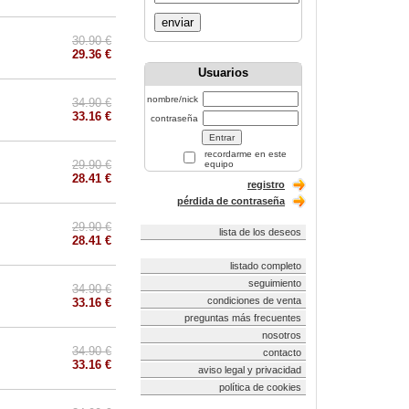
enviar
30.90 €
29.36 €
Usuarios
nombre/nick
34.90 €
33.16 €
contraseña
recordarme en este
29.90 €
equipo
28.41 €
registro
pérdida de contraseña
29.90 €
lista de los deseos
28.41 €
listado completo
seguimiento
34.90 €
condiciones de venta
33.16 €
preguntas más frecuentes
nosotros
34.90 €
contacto
33.16 €
aviso legal y privacidad
política de cookies