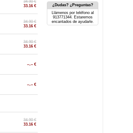
34.90 €
¿Dudas? ¿Preguntas?
33.16 €
Llámenos por teléfono al
913771344. Estaremos
34.90 €
encantados de ayudarle.
33.16 €
34.90 €
33.16 €
--.-- €
--.-- €
34.90 €
33.16 €