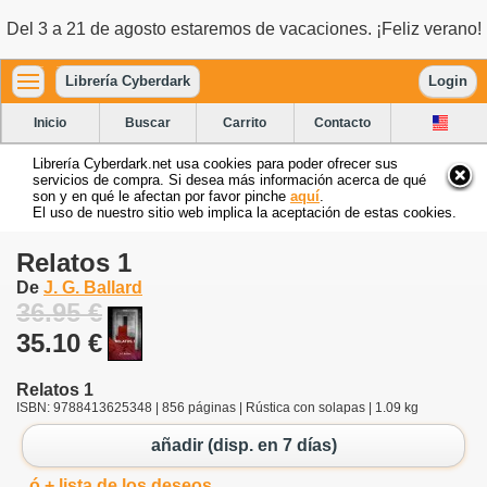
Del 3 a 21 de agosto estaremos de vacaciones. ¡Feliz verano!
Librería Cyberdark
Login
Inicio
Buscar
Carrito
Contacto
Librería Cyberdark.net usa cookies para poder ofrecer sus
servicios de compra. Si desea más información acerca de qué
son y en qué le afectan por favor pinche
aquí
.
El uso de nuestro sitio web implica la aceptación de estas cookies.
Relatos 1
De
J. G. Ballard
36.95 €
35.10 €
Relatos 1
ISBN: 9788413625348 | 856 páginas | Rústica con solapas | 1.09 kg
añadir (disp. en 7 días)
ó + lista de los deseos