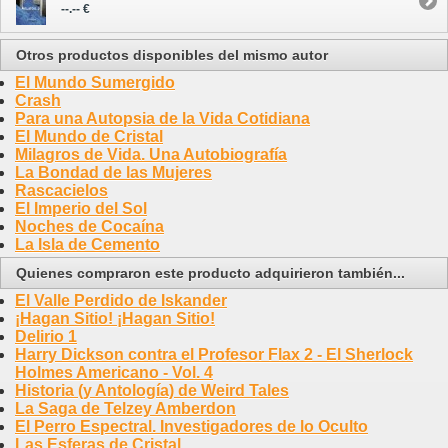
--.-- €
Otros productos disponibles del mismo autor
El Mundo Sumergido
Crash
Para una Autopsia de la Vida Cotidiana
El Mundo de Cristal
Milagros de Vida. Una Autobiografía
La Bondad de las Mujeres
Rascacielos
El Imperio del Sol
Noches de Cocaína
La Isla de Cemento
Quienes compraron este producto adquirieron también...
El Valle Perdido de Iskander
¡Hagan Sitio! ¡Hagan Sitio!
Delirio 1
Harry Dickson contra el Profesor Flax 2 - El Sherlock
Holmes Americano - Vol. 4
Historia (y Antología) de Weird Tales
La Saga de Telzey Amberdon
El Perro Espectral. Investigadores de lo Oculto
Las Esferas de Cristal