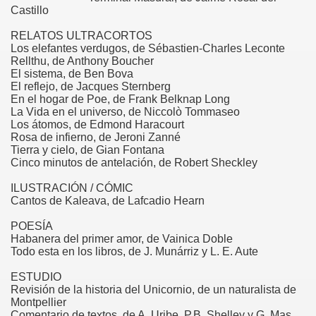
Castillo
RELATOS ULTRACORTOS
Los elefantes verdugos, de Sébastien-Charles Leconte
Rellthu, de Anthony Boucher
El sistema, de Ben Bova
El reflejo, de Jacques Sternberg
En el hogar de Poe, de Frank Belknap Long
La Vida en el universo, de Niccolò Tommaseo
Los átomos, de Edmond Haracourt
Rosa de infierno, de Jeroni Zanné
Tierra y cielo, de Gian Fontana
Cinco minutos de antelación, de Robert Sheckley
ILUSTRACIÓN / CÓMIC
Cantos de Kaleava, de Lafcadio Hearn
POESÍA
Habanera del primer amor, de Vainica Doble
Todo esta en los libros, de J. Munárriz y L. E. Aute
ESTUDIO
Revisión de la historia del Unicornio, de un naturalista de
Montpellier
Comentario de textos, de A. Uribe, P.B. Shelley y G. Mas