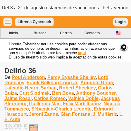
Del 3 a 21 de agosto estaremos de vacaciones. ¡Feliz verano!
Librería Cyberdark
Login
Inicio
Buscar
Carrito
Contacto
Librería Cyberdark.net usa cookies para poder ofrecer sus
servicios de compra. Si desea más información acerca de qué
son y en qué le afectan por favor pinche
aquí
.
El uso de nuestro sitio web implica la aceptación de estas cookies.
Delirio 36
De
Poul Anderson
,
Percy Bysshe Shelley
,
Lord
Dunsany
,
Frank Belknap Long Jr.
,
Augusto Uribe
,
Lafcadio Hearn
,
Sarban
,
Robert Sheckley
,
Carlos
Buiza
,
Curt Siodmak
,
Ben Bova
,
Anthony Boucher
,
Jaime Rosal
,
Carlos Romeo
,
Vainica Doble
,
Jacques
Sternberg
,
Guillermo Mas
,
Félix Martí Ibáñez
,
Niccolò
Tommaseo
,
Sébastien-Charles Leconte
,
Edmond
Haracourt
,
Jeroni Zanné
,
Gian Fontana
,
J. Muñárriz
,
L.
E. Aute
15.00 €