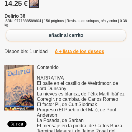
14.25 €
Delirio 36
ISBN: 9771888589604 | 156 páginas | Revista con solapas, b/n y color | 0.38
kg
añadir al carrito
Disponible: 1 unidad
ó + lista de los deseos
Contenido
NARRATIVA
El baile en el castillo de Weirdmoor, de
Lord Dunsany
La nieves es blanca, de Félix Martí Ibáñez
Corregir, no cambiar, de Carlos Romeo
El factor Pi, de Curt Siodmak
Progreso (El Pueblo del Mar), de Poul
Anderson
La Posada, de Sarban
El mensaje en la piedra, de Carlos Buiza
Terminal Masurai, de Jaime Rosal del