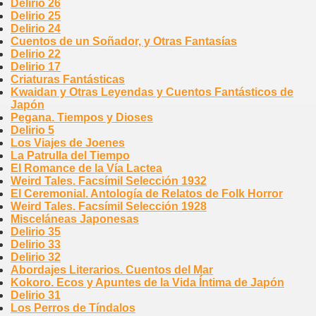
Delirio 26
Delirio 25
Delirio 24
Cuentos de un Soñador, y Otras Fantasías
Delirio 22
Delirio 17
Criaturas Fantásticas
Kwaidan y Otras Leyendas y Cuentos Fantásticos de
Japón
Pegana. Tiempos y Dioses
Delirio 5
Los Viajes de Joenes
La Patrulla del Tiempo
El Romance de la Vía Lactea
Weird Tales. Facsímil Selección 1932
El Ceremonial. Antología de Relatos de Folk Horror
Weird Tales. Facsímil Selección 1928
Misceláneas Japonesas
Delirio 35
Delirio 33
Delirio 32
Abordajes Literarios. Cuentos del Mar
Kokoro. Ecos y Apuntes de la Vida Íntima de Japón
Delirio 31
Los Perros de Tíndalos