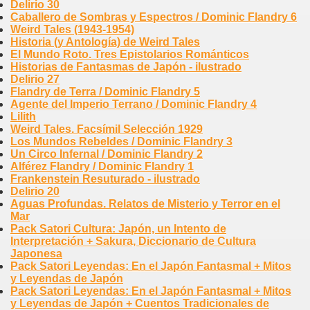
Delirio 30
Caballero de Sombras y Espectros / Dominic Flandry 6
Weird Tales (1943-1954)
Historia (y Antología) de Weird Tales
El Mundo Roto. Tres Epistolarios Románticos
Historias de Fantasmas de Japón - ilustrado
Delirio 27
Flandry de Terra / Dominic Flandry 5
Agente del Imperio Terrano / Dominic Flandry 4
Lilith
Weird Tales. Facsímil Selección 1929
Los Mundos Rebeldes / Dominic Flandry 3
Un Circo Infernal / Dominic Flandry 2
Alférez Flandry / Dominic Flandry 1
Frankenstein Resuturado - ilustrado
Delirio 20
Aguas Profundas. Relatos de Misterio y Terror en el
Mar
Pack Satori Cultura: Japón, un Intento de
Interpretación + Sakura, Diccionario de Cultura
Japonesa
Pack Satori Leyendas: En el Japón Fantasmal + Mitos
y Leyendas de Japón
Pack Satori Leyendas: En el Japón Fantasmal + Mitos
y Leyendas de Japón + Cuentos Tradicionales de