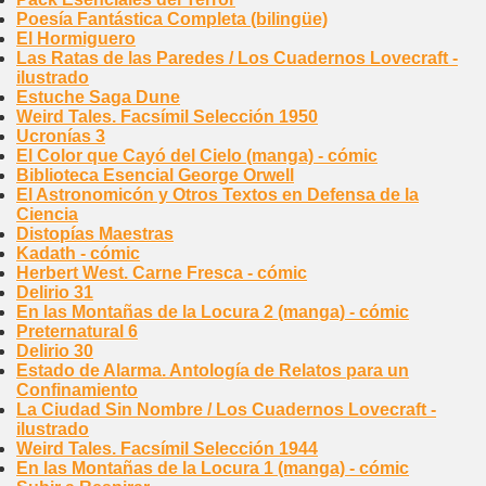
Poesía Fantástica Completa (bilingüe)
El Hormiguero
Las Ratas de las Paredes / Los Cuadernos Lovecraft -
ilustrado
Estuche Saga Dune
Weird Tales. Facsímil Selección 1950
Ucronías 3
El Color que Cayó del Cielo (manga) - cómic
Biblioteca Esencial George Orwell
El Astronomicón y Otros Textos en Defensa de la
Ciencia
Distopías Maestras
Kadath - cómic
Herbert West. Carne Fresca - cómic
Delirio 31
En las Montañas de la Locura 2 (manga) - cómic
Preternatural 6
Delirio 30
Estado de Alarma. Antología de Relatos para un
Confinamiento
La Ciudad Sin Nombre / Los Cuadernos Lovecraft -
ilustrado
Weird Tales. Facsímil Selección 1944
En las Montañas de la Locura 1 (manga) - cómic