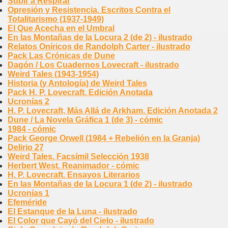
Subir a Respirar
Opresión y Resistencia. Escritos Contra el
Totalitarismo (1937-1949)
El Que Acecha en el Umbral
En las Montañas de la Locura 2 (de 2) - ilustrado
Relatos Oníricos de Randolph Carter - ilustrado
Pack Las Crónicas de Dune
Dagón / Los Cuadernos Lovecraft - ilustrado
Weird Tales (1943-1954)
Historia (y Antología) de Weird Tales
Pack H. P. Lovecraft. Edición Anotada
Ucronías 2
H. P. Lovecraft, Más Allá de Arkham. Edición Anotada 2
Dune / La Novela Gráfica 1 (de 3) - cómic
1984 - cómic
Pack George Orwell (1984 + Rebelión en la Granja)
Delirio 27
Weird Tales. Facsímil Selección 1938
Herbert West. Reanimador - cómic
H. P. Lovecraft. Ensayos Literarios
En las Montañas de la Locura 1 (de 2) - ilustrado
Ucronías 1
Efeméride
El Estanque de la Luna - ilustrado
El Color que Cayó del Cielo - ilustrado