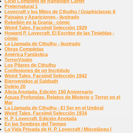
Ciclo Completo de Randolph Carter
Preternatural 1
Lovecraft y los Mitos de Cthulhu / Graphiclassic 6
Paisajes y Apariciones - ilustrado
Rebelión en la Granja - cómic
Weird Tales. Facsímil Selección 1929
Howard P. Lovecraft. El Escritor de las Tinieblas -
cómic
La Llamada de Cthulhu - ilustrado
Obras Completas
América Fantástica
TerrorVisión
Los Pilares de Cthulhu
Confesiones de un Incrédulo
Weird Tales. Facsímil Selección 1942
Bienvenidos al Sabbath
Delirio 20
Alicia Anotada. Edición 150 Aniversario
Aguas Profundas. Relatos de Misterio y Terror en el
Mar
La Llamada de Cthulhu - El Ser en el Umbral
Weird Tales. Facsímil Selección 1934
H. P. Lovecraft. Edición Anotada
En las Sombras del Tiempo
La Vida Privada de H. P. Lovecraft / Miscelánea I