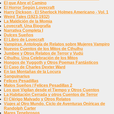
El que Abre el Camino
El Horror Según Lovecraft
Harry Dickson - El Sherlock Holmes Americano - Vol. 1
Weird Tales (1923-1932)
La Maldición de la Momia
Lovecraft. Una Biografía
Narrativa Completa I
Dulces Sueños
El Libro de Lovecraft
Vampiras. Antología de Relatos sobre Mujeres Vampiro
Nuevos Cuentos de los Mitos de Cthulhu
Jumbee y Otros Relatos de Terror y Vudú
Cthulhu. Una Celebración de los Mitos
Hongos de Yuggoth y Otros Poemas Fantásticos
El Caso de Charles Dexter Ward
En las Montañas de la Locura
Sanguinarius
Felices Pesadillas
Malos Sueños / Felices Pesadillas 2
Los que Vigilan desde el Tiempo y Otros Cuentos
La Habitación Cerrada y otros Cuentos de Terror
El Clérigo Malvado y Otros Relatos
Viajes al Otro Mundo. Ciclo de Aventuras Oníricas de
Randolph Carter
Mares Tenebrosos