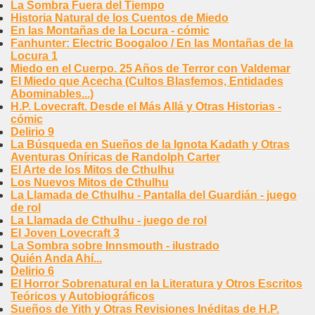
La Sombra Fuera del Tiempo
Historia Natural de los Cuentos de Miedo
En las Montañas de la Locura - cómic
Fanhunter: Electric Boogaloo / En las Montañas de la
Locura 1
Miedo en el Cuerpo. 25 Años de Terror con Valdemar
El Miedo que Acecha (Cultos Blasfemos, Entidades
Abominables...)
H.P. Lovecraft. Desde el Más Allá y Otras Historias -
cómic
Delirio 9
La Búsqueda en Sueños de la Ignota Kadath y Otras
Aventuras Oníricas de Randolph Carter
El Arte de los Mitos de Cthulhu
Los Nuevos Mitos de Cthulhu
La Llamada de Cthulhu - Pantalla del Guardián - juego
de rol
La Llamada de Cthulhu - juego de rol
El Joven Lovecraft 3
La Sombra sobre Innsmouth - ilustrado
Quién Anda Ahí...
Delirio 6
El Horror Sobrenatural en la Literatura y Otros Escritos
Teóricos y Autobiográficos
Sueños de Yith y Otras Revisiones Inéditas de H.P.