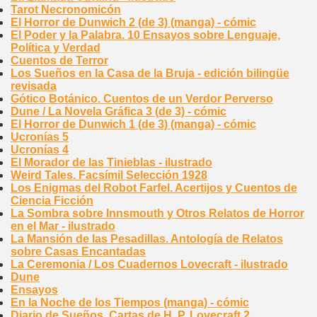
Tarot Necronomicón
El Horror de Dunwich 2 (de 3) (manga) - cómic
El Poder y la Palabra. 10 Ensayos sobre Lenguaje,
Política y Verdad
Cuentos de Terror
Los Sueños en la Casa de la Bruja - edición bilingüe
revisada
Gótico Botánico. Cuentos de un Verdor Perverso
Dune / La Novela Gráfica 3 (de 3) - cómic
El Horror de Dunwich 1 (de 3) (manga) - cómic
Ucronías 5
Ucronías 4
El Morador de las Tinieblas - ilustrado
Weird Tales. Facsímil Selección 1928
Los Enigmas del Robot Farfel. Acertijos y Cuentos de
Ciencia Ficción
La Sombra sobre Innsmouth y Otros Relatos de Horror
en el Mar - ilustrado
La Mansión de las Pesadillas. Antología de Relatos
sobre Casas Encantadas
La Ceremonia / Los Cuadernos Lovecraft - ilustrado
Dune
Ensayos
En la Noche de los Tiempos (manga) - cómic
Diario de Sueños. Cartas de H. P. Lovecraft 2