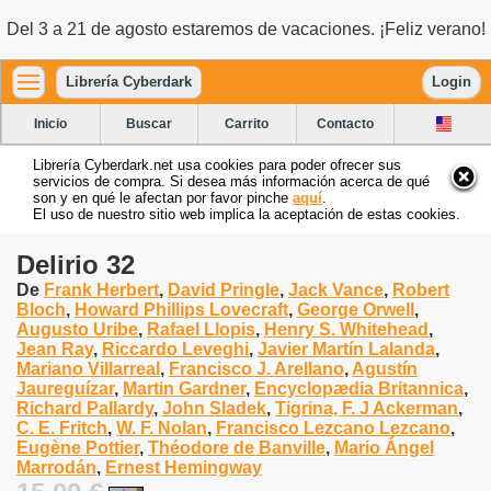
Del 3 a 21 de agosto estaremos de vacaciones. ¡Feliz verano!
Librería Cyberdark
Login
Inicio
Buscar
Carrito
Contacto
Librería Cyberdark.net usa cookies para poder ofrecer sus
servicios de compra. Si desea más información acerca de qué
son y en qué le afectan por favor pinche
aquí
.
El uso de nuestro sitio web implica la aceptación de estas cookies.
Delirio 32
De
Frank Herbert
,
David Pringle
,
Jack Vance
,
Robert
Bloch
,
Howard Phillips Lovecraft
,
George Orwell
,
Augusto Uribe
,
Rafael Llopis
,
Henry S. Whitehead
,
Jean Ray
,
Riccardo Leveghi
,
Javier Martín Lalanda
,
Mariano Villarreal
,
Francisco J. Arellano
,
Agustín
Jaureguízar
,
Martin Gardner
,
Encyclopædia Britannica
,
Richard Pallardy
,
John Sladek
,
Tigrina, F. J Ackerman
,
C. E. Fritch
,
W. F. Nolan
,
Francisco Lezcano Lezcano
,
Eugène Pottier
,
Théodore de Banville
,
Mario Ángel
Marrodán
,
Ernest Hemingway