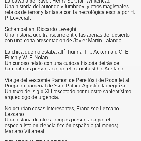
La pavana de Ravel, Henry St. Clair Whitehead
Una historia del autor de «Jumbee», y otros magistrales
relatos de terror y fantasía con la necrológica escrita por H.
P. Lovecraft.
Schamballah, Riccardo Leveghi
Una historia que transcurre entre las arenas del desierto
con una corta presentación de Javier Martín Lalanda.
La chica que no estaba allí, Tigrina, F. J Ackerman, C. E.
Fritch y W. F. Nolan
Un curioso relato con una curiosa historia detrás de
bambalinas presentado por el incombustible Arellano.
Viatge del vescomte Ramon de Perellós i de Roda fet al
Purgatori nomenat de Sant Patrici, Agustín Jaureguízar
Un texto del siglo XIII rescatado por nuestro sapientísimo
arqueólogo de urgencia.
No ocurrían cosas interesantes, Francisco Lezcano
Lezcano
Una historia de otros tiempos presentada por el
especialista en ciencia ficción española (al menos)
Mariano Villarreal.