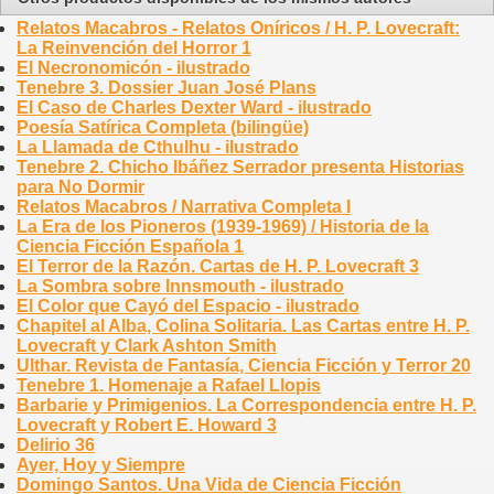
Relatos Macabros - Relatos Oníricos / H. P. Lovecraft:
La Reinvención del Horror 1
El Necronomicón - ilustrado
Tenebre 3. Dossier Juan José Plans
El Caso de Charles Dexter Ward - ilustrado
Poesía Satírica Completa (bilingüe)
La Llamada de Cthulhu - ilustrado
Tenebre 2. Chicho Ibáñez Serrador presenta Historias
para No Dormir
Relatos Macabros / Narrativa Completa I
La Era de los Pioneros (1939-1969) / Historia de la
Ciencia Ficción Española 1
El Terror de la Razón. Cartas de H. P. Lovecraft 3
La Sombra sobre Innsmouth - ilustrado
El Color que Cayó del Espacio - ilustrado
Chapitel al Alba, Colina Solitaria. Las Cartas entre H. P.
Lovecraft y Clark Ashton Smith
Ulthar. Revista de Fantasía, Ciencia Ficción y Terror 20
Tenebre 1. Homenaje a Rafael Llopis
Barbarie y Primigenios. La Correspondencia entre H. P.
Lovecraft y Robert E. Howard 3
Delirio 36
Ayer, Hoy y Siempre
Domingo Santos. Una Vida de Ciencia Ficción