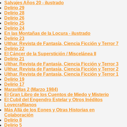
Salvajes Años 20 - ilustrado
Delirio 29
Delirio 28
Delirio 26
Delirio 25
Delirio 24
En las Montañas de la Locura - ilustrado
Delirio 23
Ulthar. Revista de Fantasía, Ciencia Ficción y Terror 7
Delirio 22
El Cáncer de la Superstición / Miscelánea II
Delirio 21
Ulthar. Revista de Fantasía, Ciencia Ficción y Terror 3
Ulthar. Revista de Fantasía, Ciencia Ficción y Terror 2
Ulthar. Revista de Fantasía, Ciencia Ficción y Terror 1
Delirio 19
Delirio 17
Maravillas 2 (Marzo 1984)
El Gran Libro de los Cuentos de Miedo y Misterio
El Cubil del Engendro Estelar y Otros Inéditos
Lovecraftianos
Más Allá de los Eones y Otras Historias en
Colaboración
Delirio 8
Delirio 5