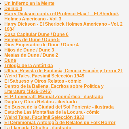
Un Infierno en la Mente
Delirio 4
Harry Dickson contra el Profesor Flax 1 - El Sherlock
Holmes Americano - Vol. 3
Harry Dickson - El Sherlock Holmes Americano - Vol. 2
1984
Casa Capitular Dune / Dune 6
Herejes de Dune / Dune 5
Dios Emperador de Dune / Dune 4
Hijos de Dune / Dune 3
Mesías de Dune / Dune 2
Dune
Trilogía de la Antártida
Ulthar. Revista de Fantasía, Ciencia Ficción y Terror 21
Weird Tales. Facsímil Selección 1949
El Sabueso y Otros Relatos - cómic
Dentro de la Ballena. Escritos sobre Política y
Literatura (1936-1946)
H. P. Lovecraft. Manual Zoomórfico - ilustrado
Dagón y Otros Relatos - ilustrado
En Busca de la Ciudad del Sol Poniente - ilustrada
Estuche Las Montañas de la Locura - cómic
Weird Tales. Facsímil Selección 1932
El Ceremonial. Antología de Relatos de Folk Horror
La Llamada Cthulhu - ilustrado