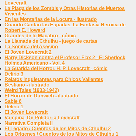
Lovecraft
La Plaga de los Zombis y Otras Historias de Muertos
Vivientes
En las Montañas de la Locura - ilustrado
Cuando Cantan las Espadas. La Fantasía Heroica de
Robert E. Howard
Grandes de lo Macabro - cómic
La Llamada de Cthulhu - juego de cartas
La Sombra del Asesino
El Joven Lovecraft 2
Harry Dickson contra el Profesor Flax 2 - El Sherlock
Holmes Americano - Vol. 4
La Guarida del Horror. H. P. Lovecraft - cómic
Delirio 3
Relatos Inquietantes para Chicos Valientes
Bestiario - ilustrado
Weird Tales (1933-1942)
El Horror de Dunwich - ilustrado
Sable 6
Delirio 1
El Joven Lovecraft
Vampiria. De Polidori a Lovecraft
Narrativa Completa II
El Legado / Cuentos de los Mitos de Cthulhu 2
Los Orígenes / Cuentos de los Mitos de Cthulhu 1