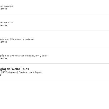
con solapas
arrito
con solapas
arrito
páginas | Revista con solapas
arrito
áginas | Revista con solapas, b/n y color
arrito
ogía) de Weird Tales
 382 páginas | Rústica con solapas
ar