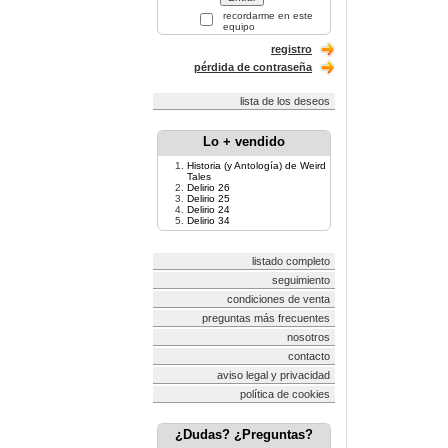
recordarme en este
equipo
registro
pérdida de contraseña
lista de los deseos
Lo + vendido
Historia (y Antología) de Weird
Tales
Delirio 26
Delirio 25
Delirio 24
Delirio 34
listado completo
seguimiento
condiciones de venta
preguntas más frecuentes
nosotros
contacto
aviso legal y privacidad
política de cookies
¿Dudas? ¿Preguntas?