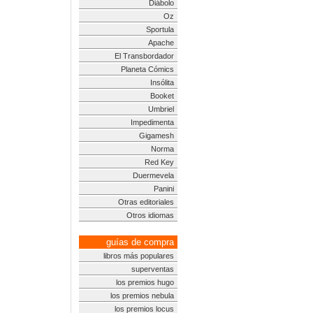
Diábolo
Oz
Sportula
Apache
El Transbordador
Planeta Cómics
Insólita
Booket
Umbriel
Impedimenta
Gigamesh
Norma
Red Key
Duermevela
Panini
Otras editoriales
Otros idiomas
guías de compra
libros más populares
superventas
los premios hugo
los premios nebula
los premios locus