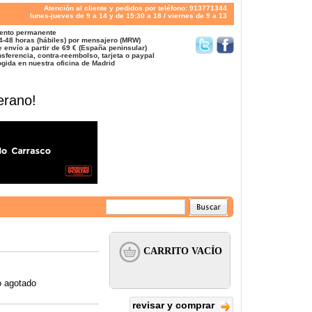
Atención al cliente y pedidos por teléfono: 913771344
lunes-jueves de 9 a 14 y de 15:30 a 18 / viernes de 9 a 13
ento permanente
4-48 horas (hábiles) por mensajero (MRW)
 envío a partir de 69 € (España peninsular)
sferencia, contra-reembolso, tarjeta o paypal
gida en nuestra oficina de Madrid
erano!
o agotado
revisar y comprar