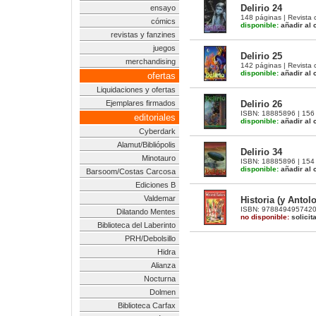
Delirio 24
ensayo
148 páginas | Revista 
cómics
disponible:
añadir al c
revistas y fanzines
juegos
Delirio 25
merchandising
142 páginas | Revista 
disponible:
añadir al c
ofertas
Liquidaciones y ofertas
Delirio 26
Ejemplares firmados
ISBN: 18885896 | 156 
editoriales
disponible:
añadir al c
Cyberdark
Alamut/Bibliópolis
Delirio 34
Minotauro
ISBN: 18885896 | 154 p
disponible:
añadir al c
Barsoom/Costas Carcosa
Ediciones B
Valdemar
Historia (y Antol
ISBN: 9788494957420 |
Dilatando Mentes
no disponible:
solicit
Biblioteca del Laberinto
PRH/Debolsillo
Hidra
Alianza
Nocturna
Dolmen
Biblioteca Carfax