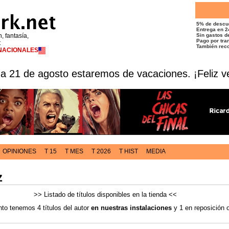
5% de descu
Entrega en 2
n, fantasía,
Sin gastos de
Pago por tran
t
También reco
RNACIONALES
 a 21 de agosto estaremos de vacaciones. ¡Feliz v
OPINIONES
T 15
T MES
T 2026
T HIST
MEDIA
z
>> Listado de títulos disponibles en la tienda <<
o tenemos 4 títulos del autor
en nuestras instalaciones
y 1 en reposición 