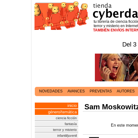
tu librería de ciencia ficció
terror y misterio en Interne
TAMBIÉN ENVÍOS INTE
Del 3
NOVEDADES
AVANCES
PREVENTAS
AUTORES
Sam Moskowit
inicio
género/temática
ciencia ficción
fantasía
En este moment
terror y misterio
infantil/juvenil