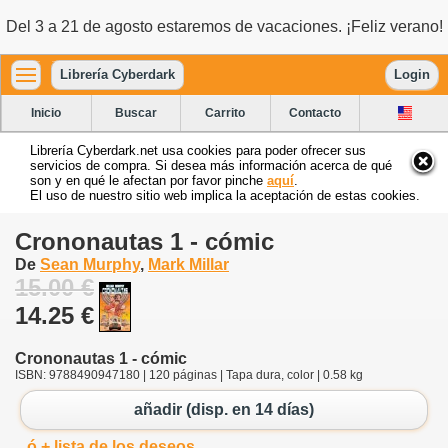
Del 3 a 21 de agosto estaremos de vacaciones. ¡Feliz verano!
Librería Cyberdark
Login
Inicio
Buscar
Carrito
Contacto
Librería Cyberdark.net usa cookies para poder ofrecer sus
servicios de compra. Si desea más información acerca de qué
son y en qué le afectan por favor pinche
aquí
.
El uso de nuestro sitio web implica la aceptación de estas cookies.
Crononautas 1 - cómic
De
Sean Murphy
,
Mark Millar
15.00 €
14.25 €
Crononautas 1 - cómic
ISBN: 9788490947180 | 120 páginas | Tapa dura, color | 0.58 kg
añadir (disp. en 14 días)
ó + lista de los deseos