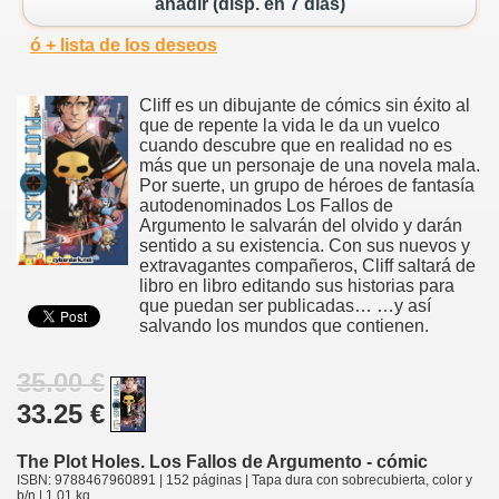
añadir (disp. en 7 días)
ó + lista de los deseos
Cliff es un dibujante de cómics sin éxito al
que de repente la vida le da un vuelco
cuando descubre que en realidad no es
más que un personaje de una novela mala.
Por suerte, un grupo de héroes de fantasía
autodenominados Los Fallos de
Argumento le salvarán del olvido y darán
sentido a su existencia. Con sus nuevos y
extravagantes compañeros, Cliff saltará de
libro en libro editando sus historias para
que puedan ser publicadas… …y así
salvando los mundos que contienen.
35.00 €
33.25 €
The Plot Holes. Los Fallos de Argumento - cómic
ISBN: 9788467960891 | 152 páginas | Tapa dura con sobrecubierta, color y
b/n | 1.01 kg