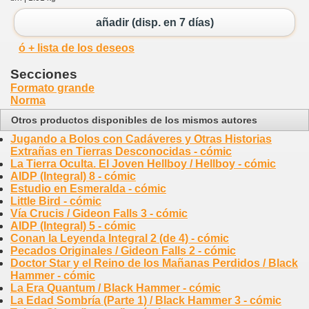
añadir (disp. en 7 días)
ó + lista de los deseos
Secciones
Formato grande
Norma
Otros productos disponibles de los mismos autores
Jugando a Bolos con Cadáveres y Otras Historias
Extrañas en Tierras Desconocidas - cómic
La Tierra Oculta. El Joven Hellboy / Hellboy - cómic
AIDP (Integral) 8 - cómic
Estudio en Esmeralda - cómic
Little Bird - cómic
Vía Crucis / Gideon Falls 3 - cómic
AIDP (Integral) 5 - cómic
Conan la Leyenda Integral 2 (de 4) - cómic
Pecados Originales / Gideon Falls 2 - cómic
Doctor Star y el Reino de los Mañanas Perdidos / Black
Hammer - cómic
La Era Quantum / Black Hammer - cómic
La Edad Sombría (Parte 1) / Black Hammer 3 - cómic