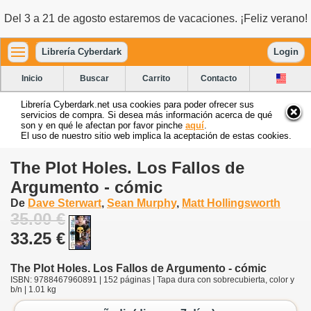
Del 3 a 21 de agosto estaremos de vacaciones. ¡Feliz verano!
Librería Cyberdark
Login
Inicio
Buscar
Carrito
Contacto
Librería Cyberdark.net usa cookies para poder ofrecer sus
servicios de compra. Si desea más información acerca de qué
son y en qué le afectan por favor pinche
aquí
.
El uso de nuestro sitio web implica la aceptación de estas cookies.
The Plot Holes. Los Fallos de
Argumento - cómic
De
Dave Sterwart
,
Sean Murphy
,
Matt Hollingsworth
35.00 €
33.25 €
The Plot Holes. Los Fallos de Argumento - cómic
ISBN: 9788467960891 | 152 páginas | Tapa dura con sobrecubierta, color y
b/n | 1.01 kg