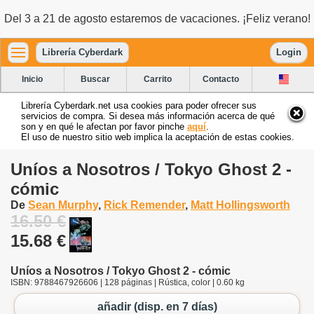
Del 3 a 21 de agosto estaremos de vacaciones. ¡Feliz verano!
Librería Cyberdark
Login
Inicio
Buscar
Carrito
Contacto
Librería Cyberdark.net usa cookies para poder ofrecer sus
servicios de compra. Si desea más información acerca de qué
son y en qué le afectan por favor pinche
aquí
.
El uso de nuestro sitio web implica la aceptación de estas cookies.
Uníos a Nosotros / Tokyo Ghost 2 -
cómic
De
Sean Murphy
,
Rick Remender
,
Matt Hollingsworth
16.50 €
15.68 €
Uníos a Nosotros / Tokyo Ghost 2 - cómic
ISBN: 9788467926606 | 128 páginas | Rústica, color | 0.60 kg
añadir (disp. en 7 días)