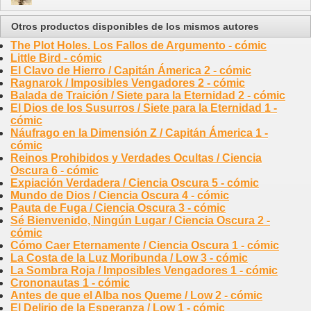
Otros productos disponibles de los mismos autores
The Plot Holes. Los Fallos de Argumento - cómic
Little Bird - cómic
El Clavo de Hierro / Capitán Ámerica 2 - cómic
Ragnarok / Imposibles Vengadores 2 - cómic
Balada de Traición / Siete para la Eternidad 2 - cómic
El Dios de los Susurros / Siete para la Eternidad 1 -
cómic
Náufrago en la Dimensión Z / Capitán Ámerica 1 -
cómic
Reinos Prohibidos y Verdades Ocultas / Ciencia
Oscura 6 - cómic
Expiación Verdadera / Ciencia Oscura 5 - cómic
Mundo de Dios / Ciencia Oscura 4 - cómic
Pauta de Fuga / Ciencia Oscura 3 - cómic
Sé Bienvenido, Ningún Lugar / Ciencia Oscura 2 -
cómic
Cómo Caer Eternamente / Ciencia Oscura 1 - cómic
La Costa de la Luz Moribunda / Low 3 - cómic
La Sombra Roja / Imposibles Vengadores 1 - cómic
Crononautas 1 - cómic
Antes de que el Alba nos Queme / Low 2 - cómic
El Delirio de la Esperanza / Low 1 - cómic