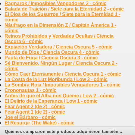
Ragnarok / Imposibles Vengadores 2 - cómic
Balada de Traición / Siete para la Eternidad 2 - cómic
El Dios de los Susurros / Siete para la Eternidad 1 -
cómic
Náufrago en la Dimensión Z / Capitán Ámerica 1 -
cómic
Reinos Prohibidos y Verdades Ocultas / Ciencia
Oscura 6 - cómic
Expiación Verdadera / Ciencia Oscura 5 - cómic
Mundo de Dios / Ciencia Oscura 4 - cómic
Pauta de Fuga / Ciencia Oscura 3 - cómic
Sé Bienvenido, Ningún Lugar / Ciencia Oscura 2 -
cómic
Cómo Caer Eternamente / Ciencia Oscura 1 - cómic
La Costa de la Luz Moribunda / Low 3 - cómic
La Sombra Roja / Imposibles Vengadores 1 - cómic
Crononautas 1 - cómic
Antes de que el Alba nos Queme / Low 2 - cómic
El Delirio de la Esperanza / Low 1 - cómic
Fear Agent 2 (de 2) - cómic
Fear Agent 1 (de 2) - cómic
Joe el Bárbaro - cómic
El Resurgir (The Wake) - cómic
Quienes compraron este producto adquirieron también...