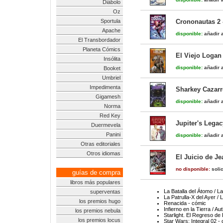
Diábolo
Oz
Sportula
Crononautas 2 
Apache
disponible:
añadir a
El Transbordador
Planeta Cómics
El Viejo Logan
Insólita
disponible:
añadir a
Booket
Umbriel
Impedimenta
Sharkey Cazar
Gigamesh
disponible:
añadir a
Norma
Red Key
Jupiter's Legac
Duermevela
Panini
disponible:
añadir a
Otras editoriales
Otros idiomas
El Juicio de Je
no disponible:
solic
guías de compra
libros más populares
La Batalla del Átomo / L
superventas
La Patrulla-X del Ayer / 
los premios hugo
Renacida - cómic
Infierno en la Tierra / Au
los premios nebula
Starlight. El Regreso 
los premios locus
Star Wars: Integral 02 -