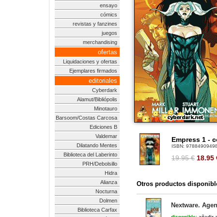
ensayo
cómics
revistas y fanzines
juegos
merchandising
ofertas
Liquidaciones y ofertas
Ejemplares firmados
editoriales
Cyberdark
Alamut/Bibliópolis
Minotauro
Barsoom/Costas Carcosa
Ediciones B
Valdemar
Empress 1 - 
Dilatando Mentes
ISBN:
9788490949
Biblioteca del Laberinto
19.95 €
18.95
PRH/Debolsillo
Hidra
Alianza
Otros productos disponibl
Nocturna
Dolmen
Nextware. Agen
Biblioteca Carfax
disponible:
añadir a