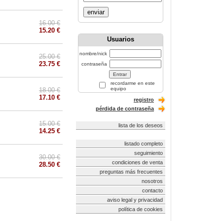
enviar
16.00 €
15.20 €
Usuarios
nombre/nick
25.00 €
23.75 €
contraseña
recordarme en este
equipo
18.00 €
17.10 €
registro
pérdida de contraseña
15.00 €
lista de los deseos
14.25 €
listado completo
seguimiento
30.00 €
condiciones de venta
28.50 €
preguntas más frecuentes
nosotros
contacto
aviso legal y privacidad
política de cookies