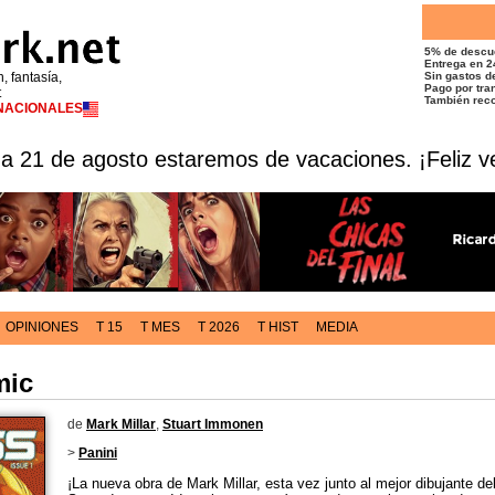
5% de descu
Entrega en 2
n, fantasía,
Sin gastos de
Pago por tran
t
También reco
RNACIONALES
 a 21 de agosto estaremos de vacaciones. ¡Feliz v
OPINIONES
T 15
T MES
T 2026
T HIST
MEDIA
mic
de
Mark Millar
,
Stuart Immonen
>
Panini
¡La nueva obra de Mark Millar, esta vez junto al mejor dibujante d