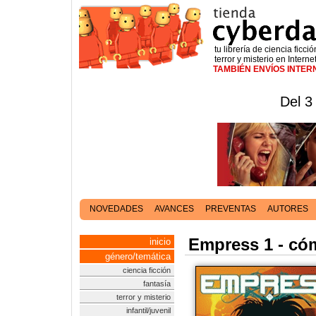
tu librería de ciencia ficció
terror y misterio en Interne
TAMBIÉN ENVÍOS INTE
Del 3
NOVEDADES
AVANCES
PREVENTAS
AUTORES
Empress 1 - có
inicio
género/temática
ciencia ficción
fantasía
terror y misterio
infantil/juvenil