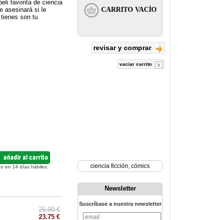
li favorita de ciencia
e asesinará si le
 tienes son tu
revisar y comprar
vaciar carrito
ciencia ficción
,
cómics
ío en 14 días hábiles
Newsletter
Suscríbase a nuestra newsletter
25.00 €
23.75 €