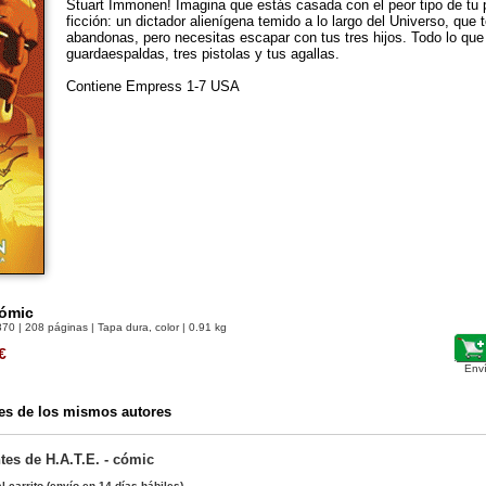
Stuart Immonen! Imagina que estás casada con el peor tipo de tu pe
ficción: un dictador alienígena temido a lo largo del Universo, que t
abandonas, pero necesitas escapar con tus tres hijos. Todo lo que
guardaespaldas, tres pistolas y tus agallas.
Contiene Empress 1-7 USA
cómic
870
| 208 páginas | Tapa dura, color | 0.91 kg
€
Env
es de los mismos autores
tes de H.A.T.E. - cómic
l carrito
(envío en 14 días hábiles)