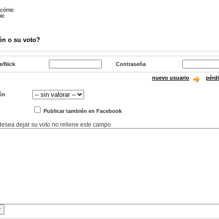
 cómic
mic
ón o su voto?
e/Nick
Contraseña
nuevo usuario
pérd
ón
Publicar también en Facebook
 desea dejar su voto no rellene este campo