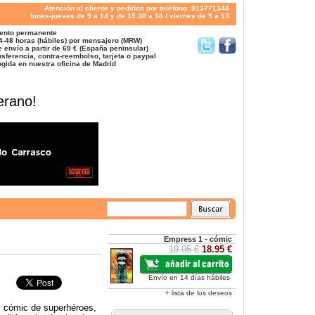
Atención al cliente y pedidos por teléfono: 913771344
lunes-jueves de 9 a 14 y de 15:30 a 18 / viernes de 9 a 13
ento permanente
4-48 horas (hábiles) por mensajero (MRW)
 envío a partir de 69 € (España peninsular)
sferencia, contra-reembolso, tarjeta o paypal
gida en nuestra oficina de Madrid
erano!
Empress 1 - cómic
19.95 €
18.95 €
Envío en 14 días hábiles
+ lista de los deseos
el cómic de superhéroes,