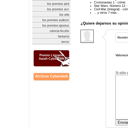
Crononautas 1 - cómic
los premios pkd
Star Wars: Número 12 -
los premios acc
Civil War (Integral) - có
... y otros 7 más...
los wfa
los premios pulitzer
¿Quiere dejarnos su opini
los premios ignotus
ciencia ficción
fantasía
Nombr
terror
Premio Literario
Valoraci
Xatafi-Cyberdark
Si sólo
Archivo Cyberdark