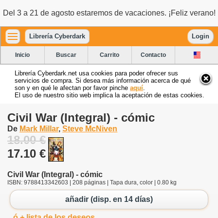
Del 3 a 21 de agosto estaremos de vacaciones. ¡Feliz verano!
Librería Cyberdark
Login
Inicio
Buscar
Carrito
Contacto
Librería Cyberdark.net usa cookies para poder ofrecer sus
servicios de compra. Si desea más información acerca de qué
son y en qué le afectan por favor pinche
aquí
.
El uso de nuestro sitio web implica la aceptación de estas cookies.
Civil War (Integral) - cómic
De
Mark Millar
,
Steve McNiven
18.00 €
17.10 €
Civil War (Integral) - cómic
ISBN: 9788413342603 | 208 páginas | Tapa dura, color | 0.80 kg
añadir (disp. en 14 días)
ó + lista de los deseos