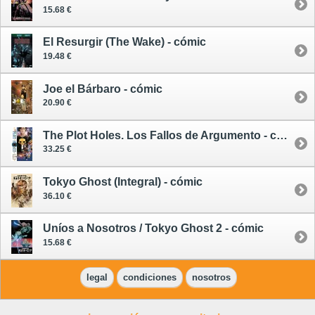
15.68 €
El Resurgir (The Wake) - cómic
19.48 €
Joe el Bárbaro - cómic
20.90 €
The Plot Holes. Los Fallos de Argumento - cómic
33.25 €
Tokyo Ghost (Integral) - cómic
36.10 €
Uníos a Nosotros / Tokyo Ghost 2 - cómic
15.68 €
legal
condiciones
nosotros